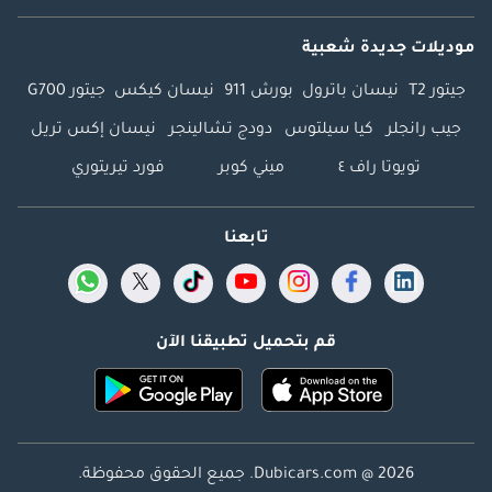
موديلات جديدة شعبية
جيتور T2
نيسان باترول
بورش 911
نيسان كيكس
جيتور G700
جيب رانجلر
كيا سيلتوس
دودج تشالينجر
نيسان إكس تريل
تويوتا راف ٤
ميني كوبر
فورد تيريتوري
تابعنا
قم بتحميل تطبيقنا الآن
Dubicars.com @ 2026. جميع الحقوق محفوظة.