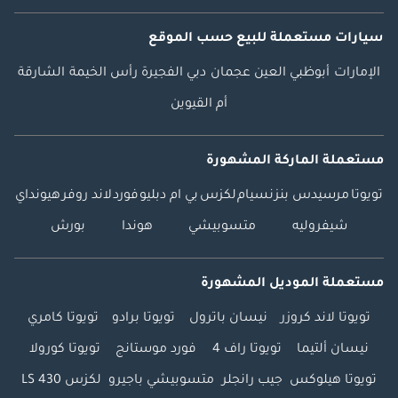
سيارات مستعملة
للبيع
حسب الموقع
الإمارات
أبوظبي
العين
عجمان
دبي
الفجيرة
رأس الخيمة
الشارقة
أم القيوين
مستعملة الماركة المشهورة
تويوتا
مرسيدس بنز
نسيام
لكزس
بي ام دبليو
فورد
لاند روفر
هيونداي
شيفروليه
متسوبيشي
هوندا
بورش
مستعملة الموديل المشهورة
تويوتا لاند كروزر
نيسان باترول
تويوتا برادو
تويوتا كامري
نيسان ألتيما
تويوتا راف 4
فورد موستانج
تويوتا كورولا
تويوتا هيلوكس
جيب رانجلر
متسوبيشي باجيرو
لكزس LS 430