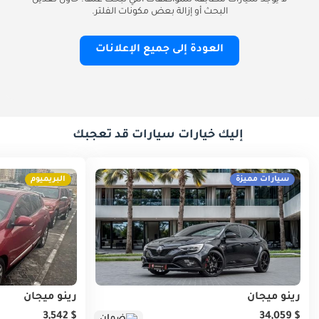
لا يوجد سيارات مطابقة للمواصفات التي تبحث عنها. حاول تعديل
البحث أو إزالة بعض مكونات الفلتر.
العودة إلى جميع الإعلانات
إليك خيارات سيارات قد تعجبك
سيارات مميزة
البريميوم
رينو ميجان
رينو ميجان
$ 3,542
$ 34,059
ضمان