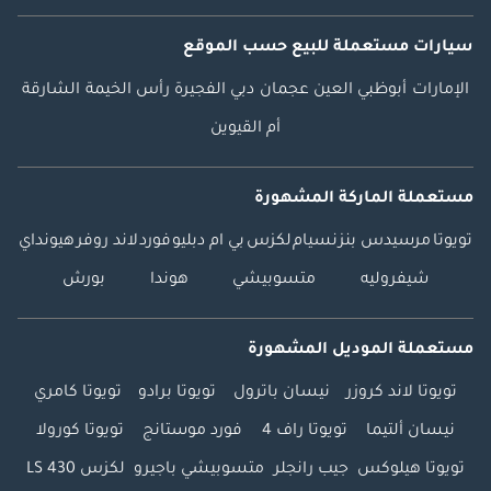
سيارات مستعملة
للبيع
حسب الموقع
الإمارات
أبوظبي
العين
عجمان
دبي
الفجيرة
رأس الخيمة
الشارقة
أم القيوين
مستعملة الماركة المشهورة
تويوتا
مرسيدس بنز
نسيام
لكزس
بي ام دبليو
فورد
لاند روفر
هيونداي
شيفروليه
متسوبيشي
هوندا
بورش
مستعملة الموديل المشهورة
تويوتا لاند كروزر
نيسان باترول
تويوتا برادو
تويوتا كامري
نيسان ألتيما
تويوتا راف 4
فورد موستانج
تويوتا كورولا
تويوتا هيلوكس
جيب رانجلر
متسوبيشي باجيرو
لكزس LS 430