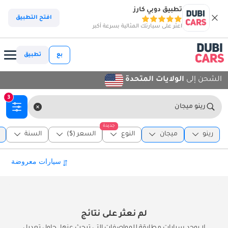
تطبيق دوبي كارز
افتح التطبيق
اعثر على سيارتك المثالية بسرعة أكبر
بع
تطبيق
الشحن إلى
الولايات المتحدة
3
رينو ميجان
جديدة
رينو
ميجان
النوع
السعر ($)
السنة
لم نعثر على نتائج