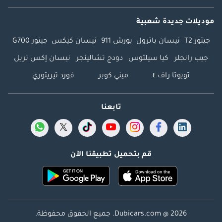
موديلات جديدة شعبية
جيتور T2
نيسان باترول
بورش 911
نيسان كيكس
جيتور G700
جيب رانجلر
كيا سيلتوس
دودج تشالينجر
نيسان إكس تريل
تويوتا راف ٤
ميني كوبر
فورد تيريتوري
تابعنا
قم بتحميل تطبيقنا الآن
Dubicars.com @ 2026. جميع الحقوق محفوظة.