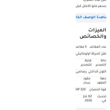
على هذه السيارة
بسعر مايو الأمثل قبل
أن يقل المعروض
شاهدة الوصف الكامل
العالمي من السيارات
عالية الأداء. هذه
الميزات
الجولف R ليست مجرد
والخصائص
سيارة رياضية صغيرة،
بل هي سيارة أداء
عدد المقاعد
5 مقاعد
مميزة. مع محدودية
نقل الحركة
اوتوماتيكي
الكمية المتاحة عالميًا
حالة
قابلة
والطلب القوي محليًا،
التصدير
للتصدير
هذه فرصة لامتلاك
اللون الداخلي
رصاصي
سيارة ما زال الآخرون
جهة
مقود
ينتظرونها لأشهر.
المقود
يسار
حائزة على جائزة "
قوة الحصان
320 HP
المتميزة" لعام 2026
تحديث
02 Jul,
للتميز في السيارات
في:
2026
المستعملة. امتلاك