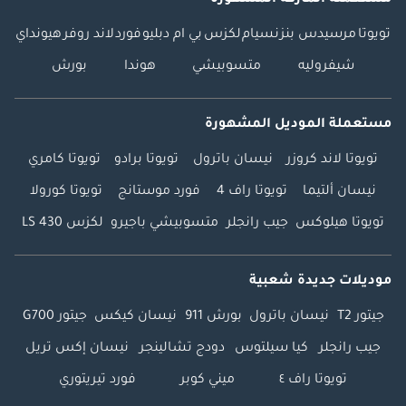
مستعملة الماركة المشهورة
تويوتا
مرسيدس بنز
نسيام
لكزس
بي ام دبليو
فورد
لاند روفر
هيونداي
شيفروليه
متسوبيشي
هوندا
بورش
مستعملة الموديل المشهورة
تويوتا لاند كروزر
نيسان باترول
تويوتا برادو
تويوتا كامري
نيسان ألتيما
تويوتا راف 4
فورد موستانج
تويوتا كورولا
تويوتا هيلوكس
جيب رانجلر
متسوبيشي باجيرو
لكزس LS 430
موديلات جديدة شعبية
جيتور T2
نيسان باترول
بورش 911
نيسان كيكس
جيتور G700
جيب رانجلر
كيا سيلتوس
دودج تشالينجر
نيسان إكس تريل
تويوتا راف ٤
ميني كوبر
فورد تيريتوري