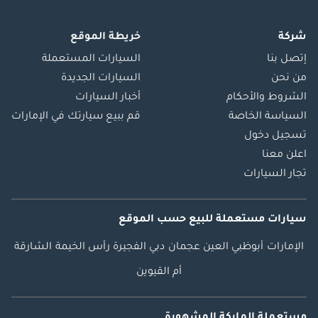
جوائز. ٢. فحص شامل
من ٦٢٥ نقطة: فحص
شركة
خريطة الموقع
مستقل وضمان ضد
إتصل بنا
السيارات المستعملة
الفيضانات. ٣. بدون
من نحن
السيارات الجديدة
دفعة أولى: مسارات
الشروط والأحكام
أخبار السيارات
تمويل مصممة
السياسة الخاصة
قم ببيع سيارتك في الإمارات
خصيصًا من بنك دبي
الإسلامي وبنك
تسجيل دخول
الإمارات دبي الوطني.
اعلن معنا
٤. ضمان إعادة الشراء
تجار السيارات
كتابيًا: شريكك
الموثوق للسيولة على
سيارات مستعملة
للبيع
حسب الموقع
المدى الطويل.
________________________________________
الإمارات
أبوظبي
العين
عجمان
دبي
الفجيرة
رأس الخيمة
الشارقة
بارك لين موتورز | ميزة
أم القيوين
مايو: سيارات
مستعملة ممتازة.
ملكية فورية.