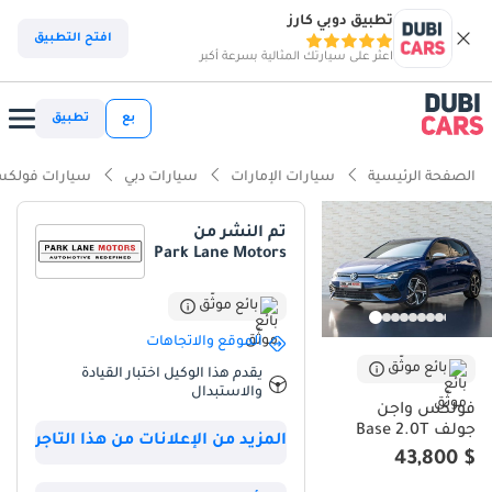
تطبيق دوبي كارز
افتح التطبيق
اعثر على سيارتك المثالية بسرعة أكبر
بع
تطبيق
الصفحة الرئيسية
سيارات الإمارات
سيارات دبي
سيارات فولكس
تم النشر من
Park Lane Motors
بائع موثّق
الموقع والاتجاهات
بائع موثّق
يقدم هذا الوكيل اختبار القيادة
والاستبدال
فولكس واجن
جولف Base 2.0T
المزيد من الإعلانات من هذا التاجر
$ 43,800