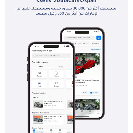
sens">DubiCars</span>
القسط الشهري:
استكشف أكثر من 30،000 سيارة جديدة ومستعملة للبيع في
٢,٩٤٥ درهم إماراتي •
الإمارات من أكثر من 350 وكيل معتمد.
المسافة المقطوعة:
١٠,٩٥٩ كم
________________________________________
الترقية: iGUARD
ULTIMATE-
PLATINUM (مشمولة
في القسط الشهري)
• طبقة حماية كاملة
للطلاء (PPF): تقنية
الإصلاح الذاتي. أقصى
حماية ضد التشققات
والخدوش • تظليل
النوافذ بتقنية iFreeze:
عزل حراري بنسبة
99%. مصمم خصيصًا
لظروف الإمارات