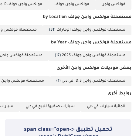
٤ أسطوانات - ٣١٥
فولكس واجن
فولكس واجن جولف
فولكس واجن جولف 2.0L Sel R (290 حصان)
حصان • ناقل الحركة: ٧
مستعملة فولكس واجن جولف by Location
سرعات DSG (دفع
رباعي) • المسافة
مستعملة فولكس واجن جولف الإمارات
(51)
مستعملة فولكس واج
المقطوعة: ١٠,٩٥٩ كم •
المواصفات:
مستعملة فولكس واجن جولف by Year
مواصفات خليجية •
مستعملة فولكس واجن جولف 2025
(17)
مستعملة فولكس واجن جول
اللون الخارجي: أزرق
لازوردي معدني •
بعض موديلات فولكس واجن الأخرى
القسط الشهري:
٢,٩٤٥ درهم إماراتي •
مستعملة فولكس واجن ID.3 في دبي
(1)
مستعملة فولكس واجن ج
الضمان: حتى
روابط أخرى
١٨/٠٥/٢٠٢٩ (كميات غير
محدودة) • عقد
ألمانية سيارات في دبي
سيارات صغيرة للبيع في دبي
سيارات ع
الصيانة: حتى ١٨/٠٥/٢٠٢٩
(٧٥,٠٠٠ كم)
________________________________________
تحميل تطبيق <span class="open-
بيانات سريعة •