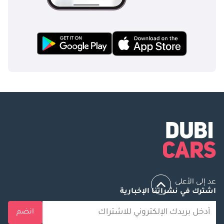
العربية المتحدة •
حماية السيراميك
الداخلية: طبقة حماية
غير مرئية لجلد ألكانتارا
والأسطح الفاخرة
________________________________________
تفضل بزيارة الأبطال:
بارك لين موتورز •
الموقع: مجمع دبي
للاستثمار 1، قرية
جرين كوميونيتي، دبي •
ساعات العمل: 9:00
صباحًا - 9:00 مساءً
(يوميًا)
________________________________________
عد إلى الأعلى
اشترك في نشراتنا الإخبارية
ما هي مزايا بارك لين؟
١. ٢٠٢٦ المتميز:
انضم
شفافية حائزة على