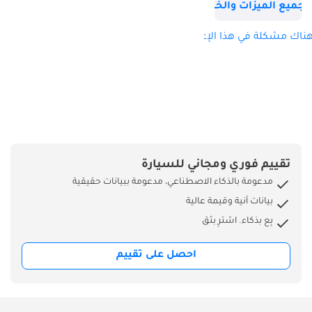
فوري.
جميع الميزات والخصائص
________________________________________
ميزة مايو: في سوق
ناك مشكلة في هذا الإعلان؟
السيارات عالية الأداء،
التوقيت هو مفتاح
الفرصة: تصحيح
السعر: احجزها بسعر
مايو الأمثل توفرها في
المخزون: تخطَّ قوائم
الانتظار. توصيل فوري
تقييم فوري ومجاني للسيارة
دفعة أولى 0%: أقصى
مدعومة بالذكاء الاصطناعي، مدعومة ببيانات حقيقية
قدر من التمويل، بدون
بيانات آنية وقيمة عالية
تكلفة مقدمة
بِع بذكاء. اشترِ بثق
________________________________________
الدرع الاستراتيجي
احصل على تقييم
لشهر مايو: الأداء
بدون حماية هو
مخاطرة. نتخلص من