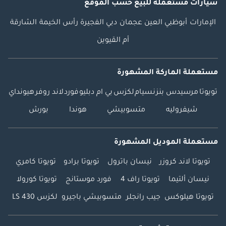
سيارات مستعملة
للبيع
حسب الموقع
الإمارات
أبوظبي
العين
عجمان
دبي
الفجيرة
رأس الخيمة
الشارقة
أم القيوين
مستعملة الماركة المشهورة
تويوتا
مرسيدس بنز
نسيام
لكزس
بي ام دبليو
فورد
لاند روفر
هيونداي
شيفروليه
متسوبيشي
هوندا
بورش
مستعملة الموديل المشهورة
تويوتا لاند كروزر
نيسان باترول
تويوتا برادو
تويوتا كامري
نيسان ألتيما
تويوتا راف 4
فورد موستانج
تويوتا كورولا
تويوتا هيلوكس
جيب رانجلر
متسوبيشي باجيرو
لكزس LS 430