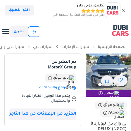
تطبيق دوبي كارز
ذكاء دوبي كارز
افتح التطبيق
اعثر على سيارتك المثالية بسرعة أكبر
ذكاء دوبيكارز
بع
تطبيق
أبرز المواصفات
الصفحة الرئيسية
سيارات الإمارات
سيارات دبي
سيارات بي واي
أحدث معايير أنظمة مساعدة السائق المتقدمة (ADAS)
تم النشر من
MotorX Group
مصمم خصيصًا للطرق الوعرة
بائع موثّق
أقل تكلفة تشغيل في فئتها
الموقع والاتجاهات
حصري
ملخص
يقدم هذا الوكيل اختبار القيادة
والاستبدال
تمثل سيارة BYD Leopard 8 موديل 2025 أحدث ما توصلت إليه تكنولوجيا
بائع موثّق
السيارات الهجينة، حيث تجمع بين القوة الهائلة والفخامة الراقية في
ضمان
المزيد من الإعلانات من هذا التاجر
تصميم مثالي يناسب نمط الحياة العصري في دول مجلس التعاون
بي واي دي ليوبارد 8
الخليجي. وباعتبارها سيارة شبه جديدة ذات استخدام محدود للغاية، فإنها
DELUX (NGCC)
توفر ميزة كبيرة مقارنةً بالسيارات ذات الأميال العالية، مما يمنح تجربة