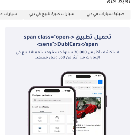
روابط أخرى
تم إنشاء هذه الإحصاءات بواسطة الذكاء الاصطناعي اعتماداً على بيانات
خبراء السوق. يُرجى دائماً فحص السيارة قبل الشراء.
صينية سيارات في دبي
سيارات كبيرة للبيع في دبي
سيارات عائ
تحميل تطبيق <span class="open-
sens">DubiCars</span>
استكشف أكثر من 30،000 سيارة جديدة ومستعملة للبيع في
الإمارات من أكثر من 350 وكيل معتمد.