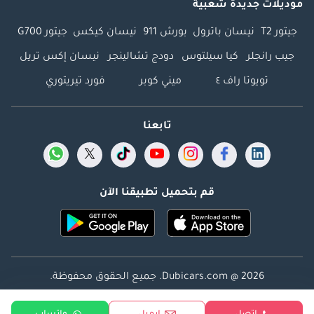
موديلات جديدة شعبية
جيتور T2
نيسان باترول
بورش 911
نيسان كيكس
جيتور G700
جيب رانجلر
كيا سيلتوس
دودج تشالينجر
نيسان إكس تريل
تويوتا راف ٤
ميني كوبر
فورد تيريتوري
تابعنا
قم بتحميل تطبيقنا الآن
Dubicars.com @ 2026. جميع الحقوق محفوظة.
العنوان: 2114 ، برج شذى ، المدينة الإعلامية ، دبي ، الإمارات