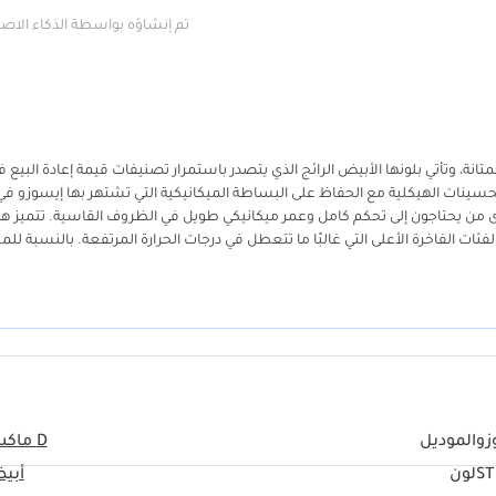
تم إنشاؤه بواسطة الذكاء الا
بين الأداء العملي والمتانة، وتأتي بلونها الأبيض الرائج الذي يتصدر باستمرار تصنيفات قيمة إعادة البيع
التحسينات الهيكلية مع الحفاظ على البساطة الميكانيكية التي تشتهر بها إيسوزو في
ة لدى من يحتاجون إلى تحكم كامل وعمر ميكانيكي طويل في الظروف القاسية. تتميز ه
لفئات الفاخرة الأعلى التي غالبًا ما تتعطل في درجات الحرارة المرتفعة. بالنسبة لل
ر هذه الشاحنة استثمارًا مدروسًا في أصل تنخفض قيمته بشكل أبطأ بكثير من مناف
مقصورة العصرية، مما يجعلها مناسبة تمامًا لإدارة المواقع أو لنقل العائلة في عط
زو
الموديل
D ماكس
S
لون
أبي