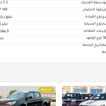
ود
سعة المحرك
2.5 ليتر
ات
قوة الحصان
168 HP
دي
نوع القيادة
دفع ربا
ار
نوع السيارة
بيك آ
عدد المقاعد
5 مقاعد
16
نوع الوقود
دي
قط
تاريخ الخدمة
البريميوم