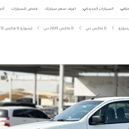
لة
السيارات الجديدة
اعرف سعر سيارتك
فحص للسيارات
أخب
يسوزو
D ماكس دبي
D ماكس 2025 دبي
إيسوزو D ماكس STD
بيكارز
يصًا للطرق الوعرة
ل استهلاك في فئته
لأرجل الخلفية الأفضل في فئتها