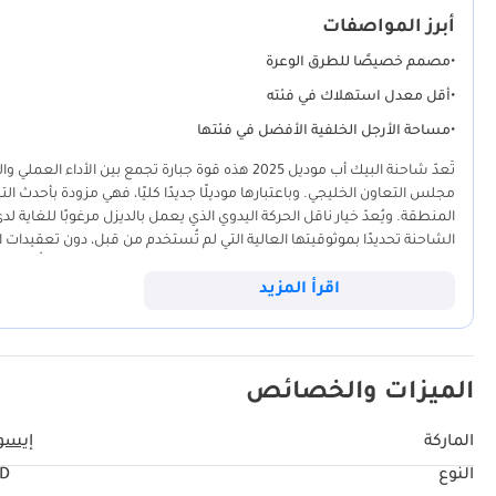
أبرز المواصفات
•
مصمم خصيصًا للطرق الوعرة
•
أقل معدل استهلاك في فئته
•
مساحة الأرجل الخلفية الأفضل في فئتها
تُعدّ شاحنة البيك أب موديل 2025 هذه قوة جبارة تجمع 
مجلس التعاون الخليجي. وباعتبارها موديلًا جديدًا كليًا، فهي مزودة بأحدث 
المنطقة. ويُعدّ خيار ناقل الحركة اليدوي الذي يعمل بالديزل مرغوبًا للغاي
الشاحنة تحديدًا بموثوقيتها العالية التي لم تُستخدم من قبل، دون تعقيدات ا
في الإمارات العربية المتحدة أو دول مجلس التعاون الخليجي عمومًا، تُعتب
الذين يعملون بالبنزين. فهي تجمع بين القدرة الفائقة على العمل الشاق وال
اقرأ المزيد
نهاية الأسبوع.
الميزات والخصائص
الماركة
إيسو
النوع
TD