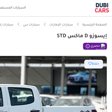
السيارات المستعم
الصفحة الرئيسية
سيارات الإمارات
سيارات دبي
سيارات إ
إيسوزو D ماكس STD
ذكاء دو
حصري
حفظ
مصمم خص
أقل معد
مساحة ا