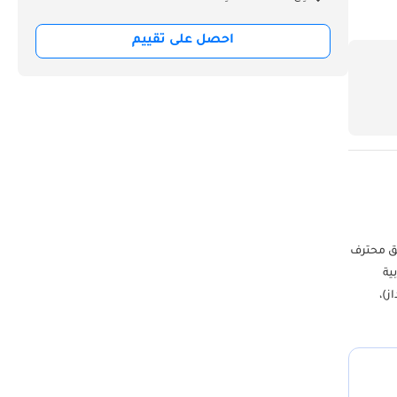
احصل على تقييم
 شحن وتسليم سريع. 3. أفضل أسعار الشحن لجميع الوجهات. 4. لدينا فريق محترف
ية
بي للسيارات (داز)،