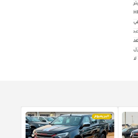
عي
ب
زل
لا
البريميوم