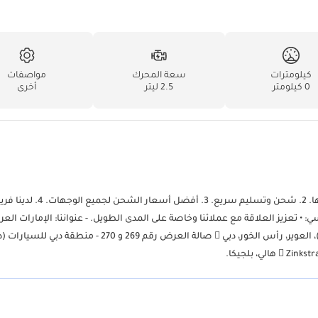
كيلومترات
سعة المحرك
مواصفات
0 كيلومتر
2.5 ليتر
أخرى
خدماتنا: 1. إكسسوارات وقطع غيار بأفضل جودة وأسعار في المنطقة بأكملها. 2.
عزيز العلاقة مع عملائنا وخاصة على المدى الطويل. - عنواننا: الإمارات العرب
المتحدة (4 فروع):  صالة العرض رقم 241 و 242 - منطقة دبي للسيارات (داز)، العوير، رأس الخور، دبي  صالة العرض رقم 269 و 270 - منطقة د