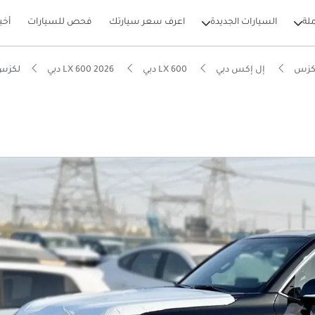
لة
السيارات الجديدة
اعرف سعر سيارتك
فحص للسيارات
أخب
كزس
إل إكس دبي
LX 600 دبي
LX 600 2026 دبي
لكزس L Turbo Active Grade-A3 AT
بيكارز
يصًا للطرق الوعرة
ل استهلاك في فئته
ام الصوت من الدرجة الأولى