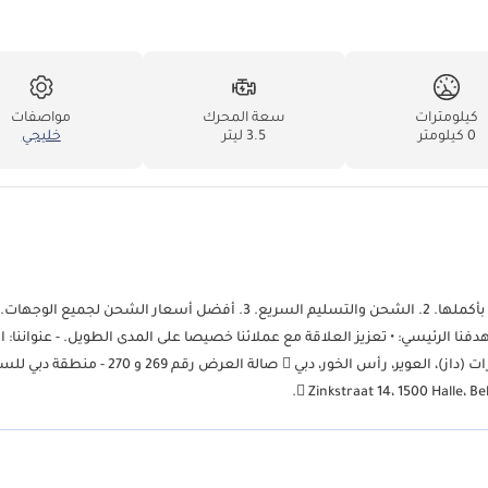
كيلومترات
سعة المحرك
مواصفات
0 كيلومتر
3.5 ليتر
خليجي
 الرئيسي: • تعزيز العلاقة مع عملائنا خصيصا على المدى الطويل. - عنواننا: ال
العربية المتحدة (4 فروع):  صالة العرض رقم 241 و 242 - منطقة دبي للسيارات (داز)، العوير، رأس الخور، دبي  صالة العر