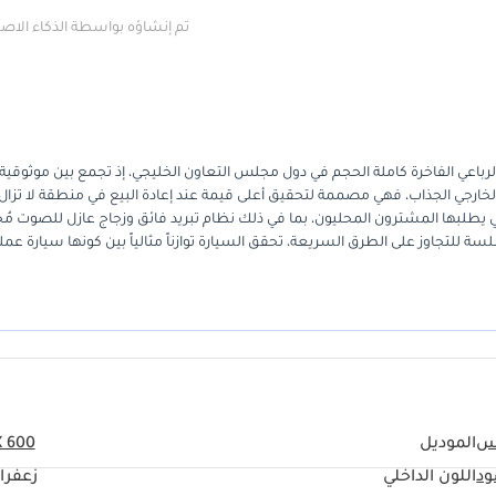
تم إنشاؤه بواسطة الذكاء الا
يل 2025 قمة فئة سيارات الدفع الرباعي الفاخرة كاملة الحجم في دول مجلس التعاون الخليجي، إذ تجمع بين موثوقية
 الخارجي الجذاب، فهي مصممة لتحقيق أعلى قيمة عند إعادة البيع في منطقة لا تزال
ي يطلبها المشترون المحليون، بما في ذلك نظام تبريد فائق وزجاج عازل للصوت مُ
ائي التوربو الذي يوفر قوة سلسة للتجاوز على الطرق السريعة، تحقق السيارة توازناً مثالياً بين كونها سيارة عم
ي دول مجلس التعاون الخليجي، فإن أهم ما يُؤخذ في الاعتبار هو راحة البال الت
لية بقدر ما هي مرموقة. يُعد هذا العرض خياراً مثالياً لمن يرغبون في تجنب قوا
 بمواصفات دول مجلس التعاون الخليجي ودعم فني محلي كامل.
س
الموديل
X 600
ود
اللون الداخلي
زعفرا