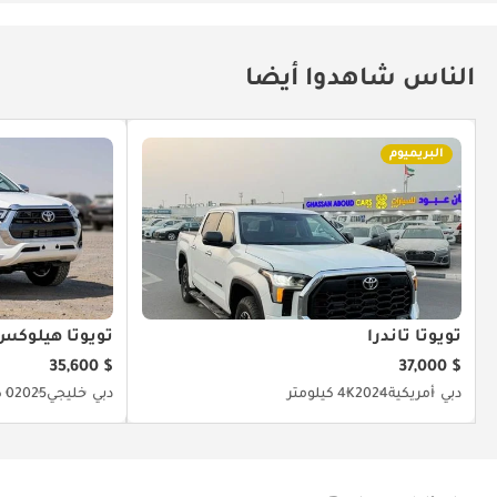
الناس شاهدوا أيضا
البريميوم
تويوتا تاندرا
تويوتا هيلوكس
$ 35,600
$ 37,000
دبي
أمريكية
2024
4K كيلومتر
دبي
خليجي
2025
0 كيلومتر