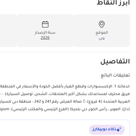
أبرز النقاط
الموقع
سنة الإصدار
دبي
2026
التفاصيل
تعليقات البائع
فريق محترف لمساعدتك بشكل أكبر (الملحقات، الشحن، توصيل السيارة). - هدفنا
(داز)، العوير ، رأس الخور، دبي بلجيكا (الفرع الرئيسي والمكتب الرئيسي):  Zinkstraat 14، 1500 Halle، Belgium.
ذكاء دوبيكارز