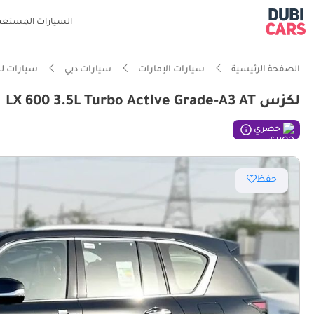
السيارات المستعم
الصفحة الرئيسية
سيارات الإمارات
سيارات دبي
سيارات ل
لكزس LX 600 3.5L Turbo Active Grade-A3 AT
ذكاء دو
حصري
حفظ
مصمم خص
أقل معد
معيار نظ