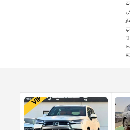
ت
كي
ار
21
ط