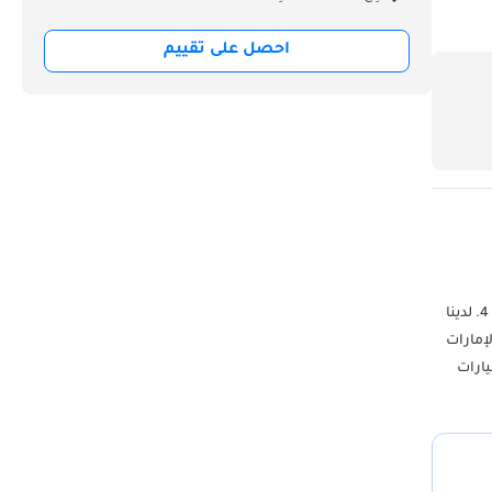
احصل على تقييم
خدماتنا: 1. الإكسسوارات وقطع الغيار بأفضل الجودة والأسعار في المنطقة بأكملها. 2. الشحن والتسليم السريع. 3. أفضل أسعار الشحن لجميع الوجهات. 4. لدينا
إمارات
ض رقم 269 و 270 - منطقة دبي للسيارات