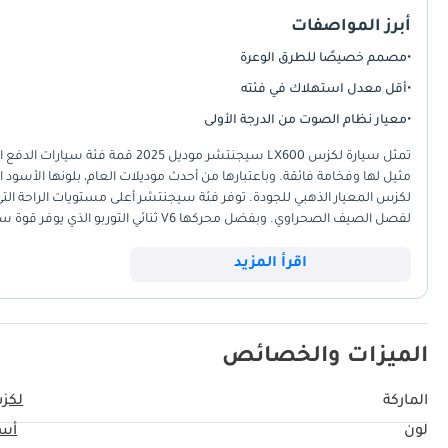
أبرز المواصفات
•
مصمم خصيصًا للطرق الوعرة
•
أقل معدل استهلاك في فئته
•
معيار نظام الصوت من الدرجة الأولى
تمثل سيارة لكزس LX600 سيجنتشر مود
مثيل لها وفخامة فائقة. وباعتبارها من أحدث موديلات العام، بلونها الأسود
لكزس المعيار الذهبي للجودة. توفر فئة سيجنتشر أعلى مستويات الراحة الت
لفصل الصيف الصحراوي. وبفضل محركها V6 ثن
للاستخدام اليومي وسيارة قادرة على قطع مسافات طويلة. بالنسبة للمشتري ف
توفرها شبكة الخدمة الأوسع في المنطقة، مما يضمن أن تكون هذه السيارة عم
اقرأ المزيد
الانتظار الطويلة للطرازات الرائدة الجديدة، مع ضمان الحصول على سيارة
الميزات والخصائص
الماركة
لكز
لون
أس