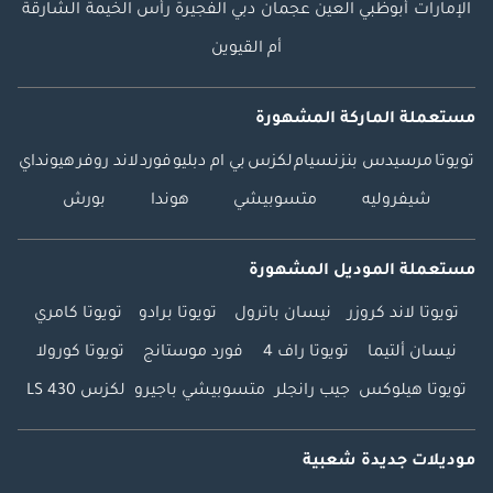
الإمارات
أبوظبي
العين
عجمان
دبي
الفجيرة
رأس الخيمة
الشارقة
أم القيوين
مستعملة الماركة المشهورة
تويوتا
مرسيدس بنز
نسيام
لكزس
بي ام دبليو
فورد
لاند روفر
هيونداي
شيفروليه
متسوبيشي
هوندا
بورش
مستعملة الموديل المشهورة
تويوتا لاند كروزر
نيسان باترول
تويوتا برادو
تويوتا كامري
نيسان ألتيما
تويوتا راف 4
فورد موستانج
تويوتا كورولا
تويوتا هيلوكس
جيب رانجلر
متسوبيشي باجيرو
لكزس LS 430
موديلات جديدة شعبية