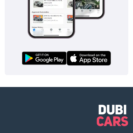
ضوء) ساعة: رقمية
(EMV والعداد)
مصابيح التوضيح:
LED + شاشة
الترحيبوسادة هوائية
SRS: أمامية: فردية،
أمامية: مزدوجة، وسائد
جانبية أمامية + خلفية
1، حزمة استخدام
شديدة: خفيفة + واقي
شديد، نظام مضاد
للسرقة: جهاز منع
التشغيل + حساس
اقتحام + بصمة، نظام
تعليق متغير تكيفي
(AVS)، إغلاق تلقائي
سهل للأبواب: باب
خلفي، نظام دخول