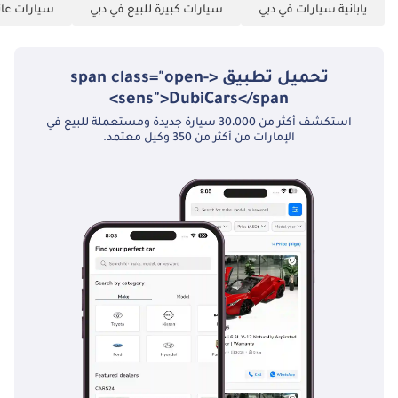
خبراء السوق. يُرجى دائماً فحص السيارة قبل الشراء.
يابانية سيارات في دبي
سيارات كبيرة للبيع في دبي
سيارات عائل
مطفأة حريق من
الألمنيوم الدورا مع
التركيب (النوع B)
تحميل تطبيق <span class="open-
غطاء المحرك
sens">DubiCars</span>
والحماية: قياسي
نظام EMV والملاحة:
استكشف أكثر من 30،000 سيارة جديدة ومستعملة للبيع في
الإمارات من أكثر من 350 وكيل معتمد.
EMV (مع ملاحة) نظام
تشغيل مصابيح
النهار (LED) بدون
تحكم إيقاف حامل
الكوب: أمامي
(2)+ثانوي (2)+ثالث
(4) مثبت السرعة
مخرج تبريد خلفي:
وحدة الكونسول
الوسطي + صندوق
التبريد والتدفئة:
صندوق تبريد (بدون