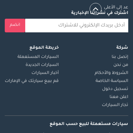
مضيء: تشغيل +
عد إلى الأعلى
إضاءة محيطية +
اشترك في نشراتنا الإخبارية
تحويل + صفيحة
انضم
حماية، نظام مساعدة
على بدء التلال مع
(HAC3)، واقيات
شركة
خريطة الموقع
الطين، رف سقف:
إتصل بنا
السيارات المستعملة
سكة سقف
من نحن
السيارات الجديدة
الشروط والأحكام
أخبار السيارات
السياسة الخاصة
قم ببيع سيارتك في الإمارات
تسجيل دخول
اعلن معنا
تجار السيارات
سيارات مستعملة
للبيع
حسب الموقع