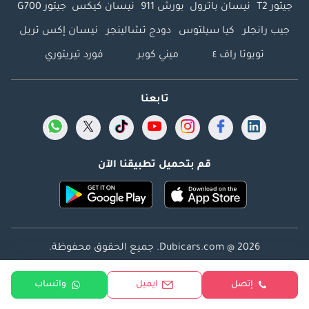
جيتور T2
نيسان باترول
بورش 911
نيسان كيكس
جيتور G700
جيب رانجلر
كيا سيلتوس
دودج تشالينجر
نيسان إكس تريل
تويوتا راف ٤
ميني كوبر
فورد تيريتوري
تابعنا
قم بتحميل تطبيقنا الآن
Dubicars.com @ 2026. جميع الحقوق محفوظة.
العنوان: 2114 ، برج شذى ، المدينة الإعلامية ، دبي ، الإمارات
إتصل
ايميل
واتساب