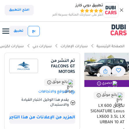
تطبيق دوبي كارز
ذكاء دوبي كارز
افتح التطبيق
اعثر على سيارتك المثالية بسرعة أكبر
ذكاء دوبيكارز
بع
تطبيق
أبرز المواصفات
الصفحة الرئيسية
سيارات الإمارات
سيارات دبي
سيارات لكزس
مصمم خصيصًا للطرق الوعرة
تم النشر من
FALCONS GT
سعة 7 مقاعد أو أكثر مع مقاعد الكابتن
MOTORS
أقل معدل استهلاك في فئته
بائع موثّق
حصري
الموقع والاتجاهات
ملخص
بائع موثّق
يقدم هذا الوكيل اختبار القيادة
تمثل سيارة لكزس LX600 سيجنتشر موديل 2025 ذروة الهندسة اليابانية
والاستبدال
لكزس LX 600
المصممة خصيصًا لتلبية متطلبات شبه الجزيرة العربية. وباعتبارها موديلًا
SIGNATURE Lexus
جديدًا تمامًا بمسافة تسليم محدودة، توفر هذه السيارة فرصة نادرة لتجنب
LX600 3.5L LX
المزيد من الإعلانات من هذا التاجر
قوائم الانتظار الطويلة التي عادةً ما تصاحب سيارات الدفع الرباعي الرائدة
URBAN 10 AT
المطلوبة بشدة في المنطقة. يحظى اللون الأسود الخارجي بشعبية كبيرة