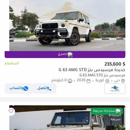
حصري
البريميوم
$ 235,600
جديدة مرسيدس بنز G 63 AMG STD
مرسيدس بنز G 63 AMG STD
دبي
كورية
2026
0 كيلومتر
إتصل
واتساب
استجابة سريعة