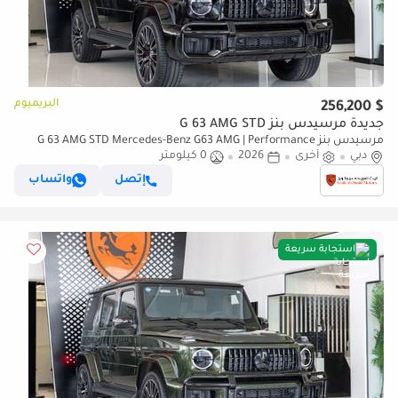
البريميوم
$ 256,200
جديدة مرسيدس بنز G 63 AMG STD
مرسيدس بنز G 63 AMG STD Mercedes-Benz G63 AMG | Performance
دبي
أخرى
2026
Package | Fully Loaded | 2026
0 كيلومتر
إتصل
واتساب
استجابة سريعة