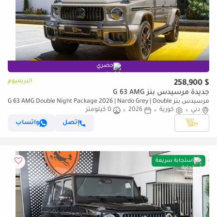
حصري
البريميوم
$ 258,900
جديدة مرسيدس بنز G 63 AMG
مرسيدس بنز G 63 AMG Double Night Package 2026 | Nardo Grey | Double
دبي
كورية
2026
Night Package | 4.0L V8 Biturbo
0 كيلومتر
إتصل
واتساب
استجابة سريعة