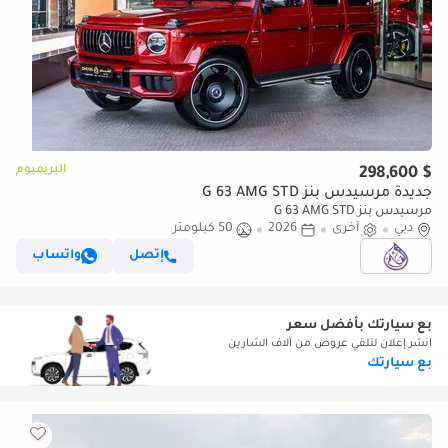
البريميوم
$ 298,600
جديدة مرسيدس بنز G 63 AMG STD
مرسيدس بنز G 63 AMG STD
دبي
أخرى
2026
50 كيلومتر
إتصل
واتساب
بع سيارتك بأفضل سعر
انشر إعلان لتلقي عروض من آلاف الشارين
بع سيارتك