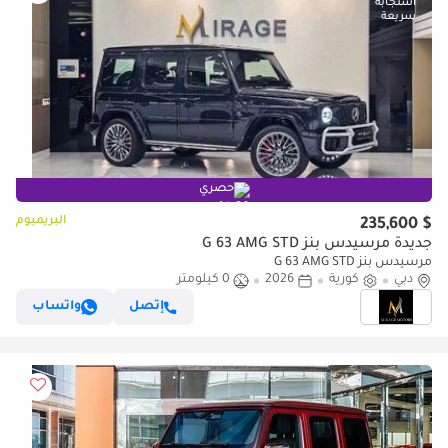
حصري
البريميوم
$ 235,600
جديدة مرسيدس بنز G 63 AMG STD
مرسيدس بنز G 63 AMG STD
دبي
كورية
2026
0 كيلومتر
إتصل
واتساب