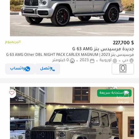
البريميوم
$ 227,700
جديدة مرسيدس بنز G 63 AMG
مرسيدس بنز G 63 AMG Other DBL NIGHT PACK CARLEX MAGNUM | 2023
دبي
أوروبية
2023
0 كيلومتر
| GERMAN | For Local Registration +10%
إتصل
واتساب
استجابة سريعة