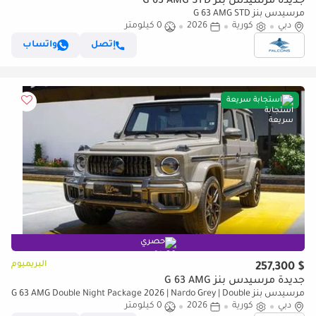
جديدة مرسيدس بنز G 63 AMG STD
مرسيدس بنز G 63 AMG STD
دبي
كورية
2026
0 كيلومتر
إتصل
واتساب
استجابة سريعة
حصري
البريميوم
$ 257,300
جديدة مرسيدس بنز G 63 AMG
مرسيدس بنز G 63 AMG Double Night Package 2026 | Nardo Grey | Double
دبي
كورية
2026
Night Package | 4.0L V8 Biturbo
0 كيلومتر