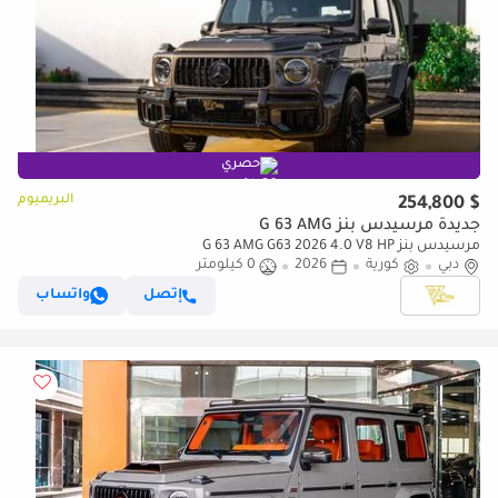
حصري
البريميوم
$ 254,800
جديدة مرسيدس بنز G 63 AMG
مرسيدس بنز G 63 AMG G63 2026 4.0 V8 HP
دبي
كورية
2026
0 كيلومتر
إتصل
واتساب