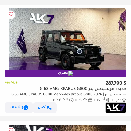
حصري
البريميوم
$ 287,700
جديدة مرسيدس بنز G 63 AMG BRABUS G800
مرسيدس بنز G 63 AMG BRABUS G800 Mercedes Brabus G800 2026 |
دبي
Finance available
أخرى
2026
0 كيلومتر
إتصل
واتساب