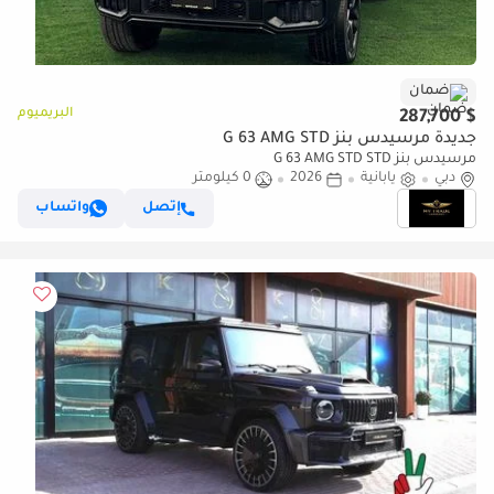
ضمان
البريميوم
$ 287,700
جديدة مرسيدس بنز G 63 AMG STD
مرسيدس بنز G 63 AMG STD STD
دبي
يابانية
2026
0 كيلومتر
إتصل
واتساب