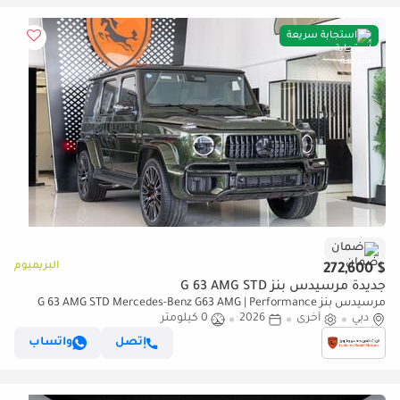
استجابة سريعة
ضمان
البريميوم
$ 272,600
جديدة مرسيدس بنز G 63 AMG STD
مرسيدس بنز G 63 AMG STD Mercedes-Benz G63 AMG | Performance
دبي
أخرى
2026
0 كيلومتر
Package | Gargash Auto Warranty | Fully Loaded | 2026
إتصل
واتساب