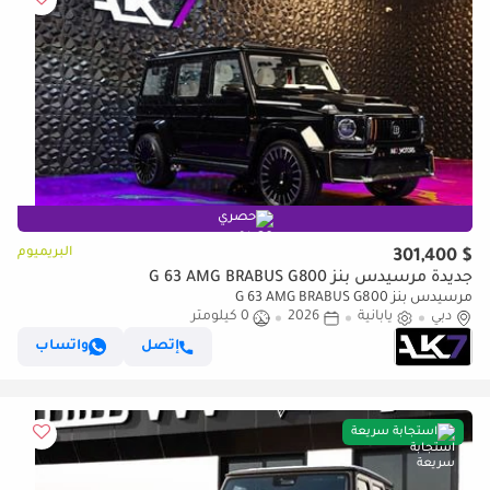
حصري
البريميوم
$ 301,400
جديدة مرسيدس بنز G 63 AMG BRABUS G800
مرسيدس بنز G 63 AMG BRABUS G800
دبي
يابانية
2026
0 كيلومتر
إتصل
واتساب
استجابة سريعة