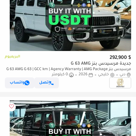
البريميوم
$ 292,900
جديدة مرسيدس بنز G 63 AMG
مرسيدس بنز G 63 AMG G 63 | GCC km | Agency Warranty | AMG Package
دبي
خليجي
2026
0 كيلومتر
إتصل
واتساب