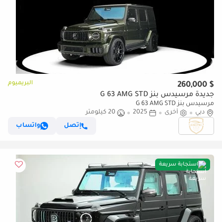
البريميوم
$ 260,000
جديدة مرسيدس بنز G 63 AMG STD
مرسيدس بنز G 63 AMG STD
دبي
أخرى
2025
20 كيلومتر
إتصل
واتساب
استجابة سريعة