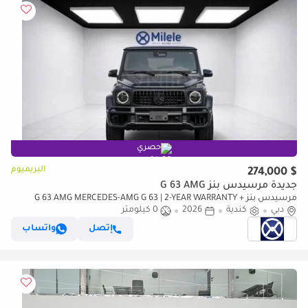
حصري
البريميوم
$ 274,000
جديدة مرسيدس بنز G 63 AMG
مرسيدس بنز G 63 AMG MERCEDES-AMG G 63 | 2-YEAR WARRANTY +
دبي
كندية
2026
0 كيلومتر
SERVICE AVAILABLE | IN-HOUSE FINANCING | 0% DOWNPAYMENT
(BANK)
إتصل
واتساب