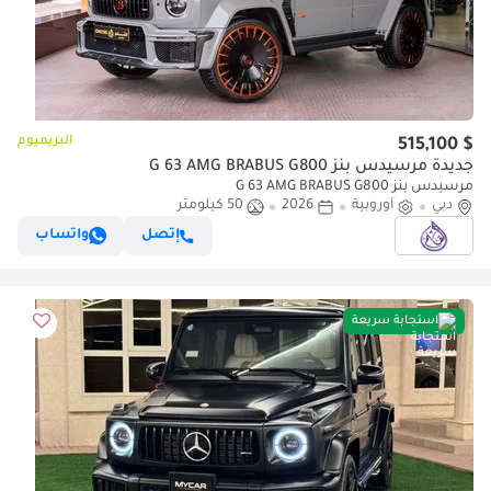
البريميوم
$ 515,100
جديدة مرسيدس بنز G 63 AMG BRABUS G800
مرسيدس بنز G 63 AMG BRABUS G800
دبي
أوروبية
2026
50 كيلومتر
إتصل
واتساب
استجابة سريعة