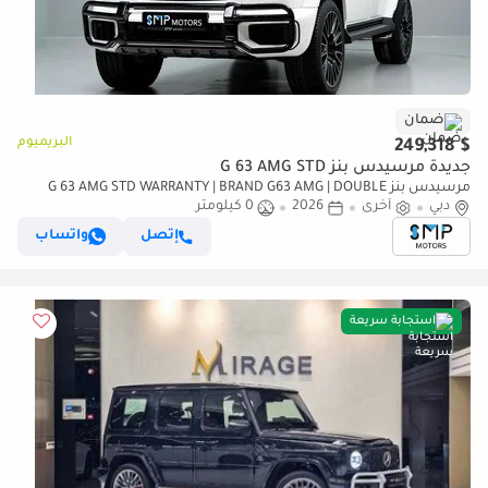
ضمان
البريميوم
$ 249,318
جديدة مرسيدس بنز G 63 AMG STD
مرسيدس بنز G 63 AMG STD WARRANTY | BRAND G63 AMG | DOUBLE
دبي
NIGHT PACKAGE
أخرى
2026
0 كيلومتر
إتصل
واتساب
استجابة سريعة