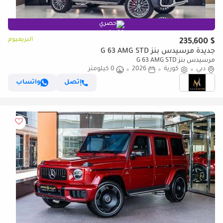
حصري
البريميوم
$ 235,600
جديدة مرسيدس بنز G 63 AMG STD
مرسيدس بنز G 63 AMG STD
دبي
كورية
2026
0 كيلومتر
إتصل
واتساب