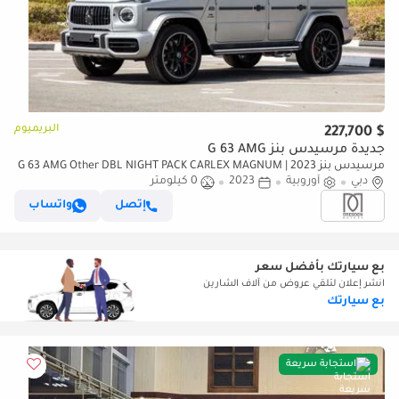
البريميوم
$ 227,700
جديدة مرسيدس بنز G 63 AMG
مرسيدس بنز G 63 AMG Other DBL NIGHT PACK CARLEX MAGNUM | 2023
دبي
أوروبية
2023
0 كيلومتر
| GERMAN | For Local Registration +10%
إتصل
واتساب
بع سيارتك بأفضل سعر
انشر إعلان لتلقي عروض من آلاف الشارين
بع سيارتك
استجابة سريعة