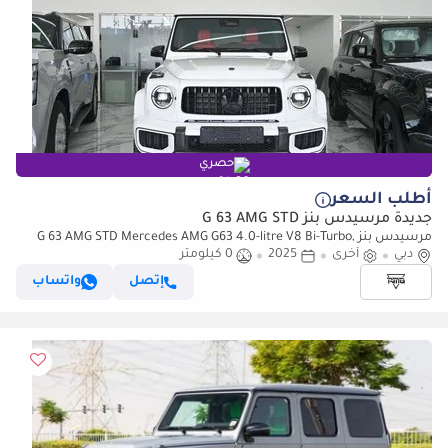
حصري
أطلب السعر
جديدة مرسيدس بنز G 63 AMG STD
مرسيدس بنز G 63 AMG STD Mercedes AMG G63 4.0-litre V8 Bi-Turbo,
دبي
أخرى
Model 2026 Color White
2025
0 كيلومتر
إتصل
واتساب