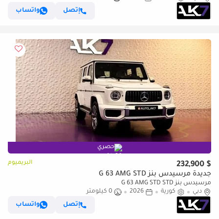
إتصل
واتساب
حصري
البريميوم
$ 232,900
جديدة مرسيدس بنز G 63 AMG STD
مرسيدس بنز G 63 AMG STD STD
دبي
كورية
2026
0 كيلومتر
إتصل
واتساب