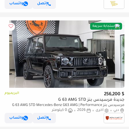
إتصل
واتساب
استجابة سريعة
البريميوم
$ 256,200
جديدة مرسيدس بنز G 63 AMG STD
مرسيدس بنز G 63 AMG STD Mercedes-Benz G63 AMG | Performance
دبي
أخرى
2026
Package | Fully Loaded | 2026
0 كيلومتر
إتصل
واتساب