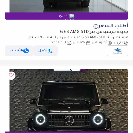
حصري
أطلب السعر
جديدة مرسيدس بنز G 63 AMG STD
مرسيدس بنز G 63 AMG STD ميرسيدس بنز 4.0 لتر - 8 سلندر
دبي
أوروبية
2026
0 كيلومتر
إتصل
واتساب