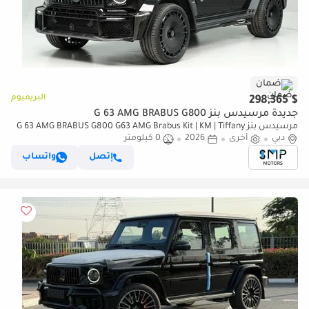
ضمان
البريميوم
$ 298,365
جديدة مرسيدس بنز G 63 AMG BRABUS G800
مرسيدس بنز G 63 AMG BRABUS G800 G63 AMG Brabus Kit | KM | Tiffany
دبي
Blue Interior
أخرى
2026
0 كيلومتر
إتصل
واتساب