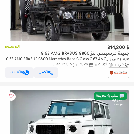
البريميوم
$ 314,800
جديدة مرسيدس بنز G 63 AMG BRABUS G800
مرسيدس بنز G 63 AMG BRABUS G800 Mercedes-Benz G-Class G 63 AMG
دبي
كورية
2026
0 كيلومتر
| Brabus 800 Kit | 2026 | With Warranty
إتصل
واتساب
استجابة سريعة