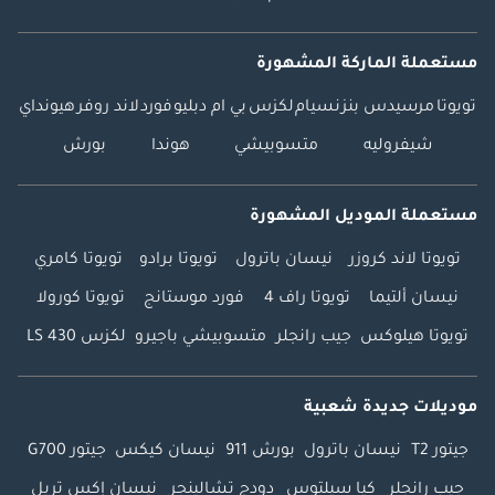
مستعملة الماركة المشهورة
تويوتا
مرسيدس بنز
نسيام
لكزس
بي ام دبليو
فورد
لاند روفر
هيونداي
شيفروليه
متسوبيشي
هوندا
بورش
مستعملة الموديل المشهورة
تويوتا لاند كروزر
نيسان باترول
تويوتا برادو
تويوتا كامري
نيسان ألتيما
تويوتا راف 4
فورد موستانج
تويوتا كورولا
تويوتا هيلوكس
جيب رانجلر
متسوبيشي باجيرو
لكزس LS 430
موديلات جديدة شعبية
جيتور T2
نيسان باترول
بورش 911
نيسان كيكس
جيتور G700
جيب رانجلر
كيا سيلتوس
دودج تشالينجر
نيسان إكس تريل