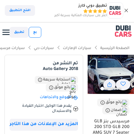
تطبيق دوبي كارز
ذكاء دوبي كارز
افتح التطبيق
اعثر على سيارتك المثالية بسرعة أكبر
ذكاء دوبيكارز
بع
تطبيق
أبرز المواصفات
الصفحة الرئيسية
سيارات الإمارات
سيارات دبي
سيارات مرسيد
تصنيف السلامة 5 نجوم من NCAP
تم النشر من
Auto Gallery 2018
سعة 7 مقاعد أو أكثر مع مقاعد الكابتن
استجابة سريعة
أقل معدل استهلاك في فئته
بائع موثّق
ملخص
الموقع والاتجاهات
بائع موثّق
يقدم هذا الوكيل اختبار القيادة
تُمثل سيارة مرسيدس بنز GLB200 موديل 2025 خيارًا استراتيجيًا
ضمان
والاستبدال
للمشترين الباحثين عن فخامة علامة تجارية مرموقة إلى جانب العملية التي
توفرها سيارة بسبعة مقاعد. وباعتبارها موديلًا جديدًا كليًا بلونها الأبيض
مرسيدس بنز GLB
المزيد من الإعلانات من هذا التاجر
الخارجي المفضل، فهي مُصممة لتحقيق أعلى قيمة عند إعادة البيع في
200 STD GLB 200
AMG SUV 7 Seater
سوق دول مجلس التعاون الخليجي، حيث تُحظى الألوان الفاتحة بتقدير كبير