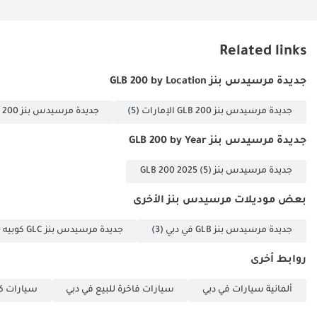
بمواصفات
الخلاصة
إقليمية هو
تُعدّ سيارة GLB200 موديل 2025 بمواصفات دول مجلس التعاون الخليجي
الخيار الأمثل
Related links
الخيار الأمثل للعائلات الشابة في الإمارات العربية المتحدة التي تبحث عن
لضمان تغطية
مزيج مثالي من فخامة العلامة التجارية وراحة السيارة ذات السبعة مقاعد.
شاملة للضمان
جديدة مرسيدس بنز GLB 200 by Location
كونها سيارة جديدة تمامًا بلون مرغوب فيه عند إعادة البيع، يجعلها
والوصول إلى
شبكة خدمات
استثمارًا آمنًا لأي مشترٍ يُقدّر الموثوقية على المدى الطويل والطلب
جديدة مرسيدس بنز GLB 200 الإمارات
(5)
جديدة مرسيدس بنز GLB 200 دبي
واسعة النطاق
المتزايد في السوق.
في جميع أنحاء
جديدة مرسيدس بنز GLB 200 by Year
تم إنشاء هذه الإحصاءات بواسطة الذكاء الاصطناعي اعتماداً على بيانات
الإمارات والدول
خبراء السوق. يُرجى دائماً فحص السيارة قبل الشراء.
المجاورة.
جديدة مرسيدس بنز GLB 200 2025
(5)
بعض موديلات مرسيدس بنز الأخرى
جديدة مرسيدس بنز GLB في دبي
(3)
جديدة مرسيدس بنز GLC كوبيه 300 في دبي
روابط أخرى
ألمانية سيارات في دبي
سيارات فاخرة للبيع في دبي
سيارات كب