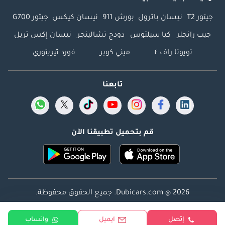
جيتور T2
نيسان باترول
بورش 911
نيسان كيكس
جيتور G700
جيب رانجلر
كيا سيلتوس
دودج تشالينجر
نيسان إكس تريل
تويوتا راف ٤
ميني كوبر
فورد تيريتوري
تابعنا
قم بتحميل تطبيقنا الآن
Dubicars.com @ 2026. جميع الحقوق محفوظة.
العنوان: 2114 ، برج شذى ، المدينة الإعلامية ، دبي ، الإمارات
إتصل
ايميل
واتساب