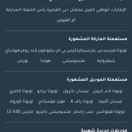
الإمارات
أبوظبي
العين
عجمان
دبي
الفجيرة
رأس الخيمة
الشارقة
أم القيوين
مستعملة الماركة المشهورة
تويوتا
مرسيدس بنز
نسيام
لكزس
بي ام دبليو
فورد
لاند روفر
هيونداي
شيفروليه
متسوبيشي
هوندا
بورش
مستعملة الموديل المشهورة
تويوتا لاند كروزر
نيسان باترول
تويوتا برادو
تويوتا كامري
نيسان ألتيما
تويوتا راف 4
فورد موستانج
تويوتا كورولا
تويوتا هيلوكس
جيب رانجلر
متسوبيشي باجيرو
لكزس LS 430
موديلات جديدة شعبية