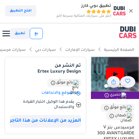
تطبيق دوبي كارز
ذكاء دوبي كارز
افتح التطبيق
اعثر على سيارتك المثالية بسرعة أكبر
ذكاء دوبيكارز
بع
تطبيق
أبرز المواصفات
الصفحة الرئيسية
سيارات الإمارات
سيارات دبي
سيارات مرسيد
سعة 7 مقاعد أو أكثر مع مقاعد الكابتن
تم النشر من
Ertex Luxury Design
معيار نظام الصوت من الدرجة الأولى
بائع موثّق
تصنيف السلامة 5 نجوم من NCAP
الموقع والاتجاهات
حصري
ملخص
يقدم هذا الوكيل اختبار القيادة
والاستبدال
بائع موثّق
تُمثل سيارة مرسيدس-بنز V300 أفانغارد موديل 2025 قمة الفخامة في
ضمان
سوق النقل بدول مجلس التعاون الخليجي، حيث تجمع بين راحة رجال
المزيد من الإعلانات من هذا التاجر
الأعمال وراحة العائلة العملية. وباعتبارها موديلًا حديثًا بمواصفات خليجية،
مرسيدس بنز V
فهي تتجنب عيوب السيارات المستوردة، إذ صُممت أنظمة التكييف والتبريد
300 AVANTGARDE
خصيصًا لتناسب حرارة المنطقة الشديدة. ويُعدّ اللون الأسود الخارجي