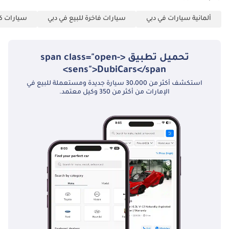
استثماراً آمناً يجمع بين الراحة والقيمة طويلة الأجل.
ألمانية سيارات في دبي
سيارات فاخرة للبيع في دبي
سيارات كب
تم إنشاء هذه الإحصاءات بواسطة الذكاء الاصطناعي اعتماداً على بيانات
خبراء السوق. يُرجى دائماً فحص السيارة قبل الشراء.
تحميل تطبيق <span class="open-
sens">DubiCars</span>
استكشف أكثر من 30،000 سيارة جديدة ومستعملة للبيع في
الإمارات من أكثر من 350 وكيل معتمد.