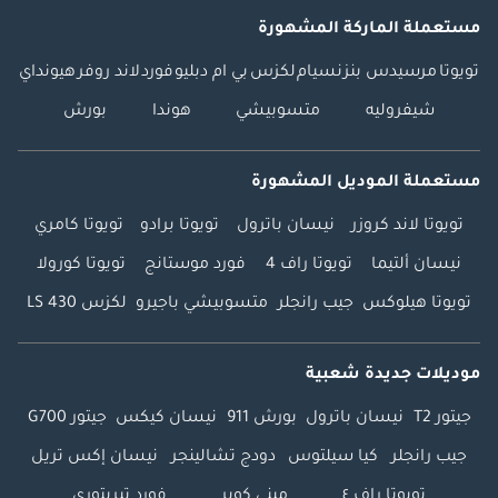
مستعملة الماركة المشهورة
تويوتا
مرسيدس بنز
نسيام
لكزس
بي ام دبليو
فورد
لاند روفر
هيونداي
شيفروليه
متسوبيشي
هوندا
بورش
مستعملة الموديل المشهورة
تويوتا لاند كروزر
نيسان باترول
تويوتا برادو
تويوتا كامري
نيسان ألتيما
تويوتا راف 4
فورد موستانج
تويوتا كورولا
تويوتا هيلوكس
جيب رانجلر
متسوبيشي باجيرو
لكزس LS 430
موديلات جديدة شعبية
جيتور T2
نيسان باترول
بورش 911
نيسان كيكس
جيتور G700
جيب رانجلر
كيا سيلتوس
دودج تشالينجر
نيسان إكس تريل
تويوتا راف ٤
ميني كوبر
فورد تيريتوري