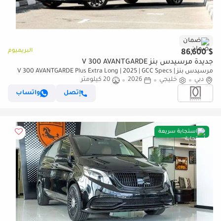
ضمان
البريميوم
$ 86,600
جديدة مرسيدس بنز V 300 AVANTGARDE
مرسيدس بنز V 300 AVANTGARDE Plus Extra Long | 2025 | GCC Specs |
دبي
خليجي
with 2 Years Agency Warranty
2026
20 كيلومتر
إتصل
واتساب
استجابة سريعة