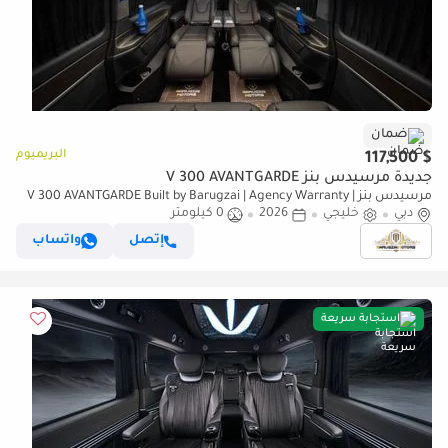
ضمان
البريميوم
$ 117,500
جديدة مرسيدس بنز V 300 AVANTGARDE
مرسيدس بنز V 300 AVANTGARDE Built by Barugzai | Agency Warranty |
دبي
VIP Interior
خليجي
2026
0 كيلومتر
إتصل
واتساب
استجابة سريعة