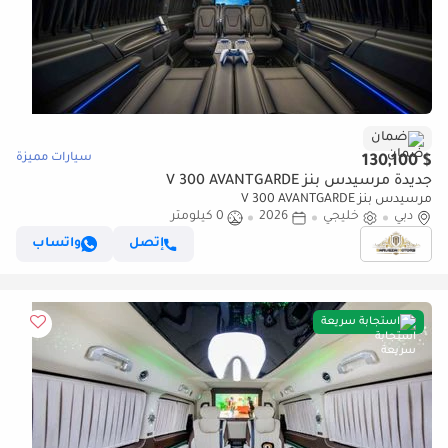
ضمان
سيارات مميزة
$ 130,100
جديدة مرسيدس بنز V 300 AVANTGARDE
مرسيدس بنز V 300 AVANTGARDE
دبي
خليجي
2026
0 كيلومتر
إتصل
واتساب
استجابة سريعة