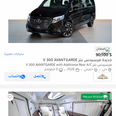
ضمان
سيارات مميزة
$ 90,100
جديدة مرسيدس بنز V 300 AVANTGARDE
مرسيدس بنز V 300 AVANTGARDE with Additional Rear A/C
دبي
خليجي
2026
0 كيلومتر
إتصل
واتساب
استجابة سريعة