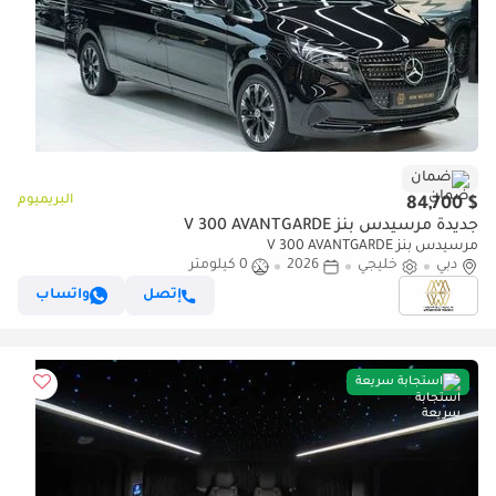
ضمان
البريميوم
$ 84,700
جديدة مرسيدس بنز V 300 AVANTGARDE
مرسيدس بنز V 300 AVANTGARDE
دبي
خليجي
2026
0 كيلومتر
إتصل
واتساب
استجابة سريعة