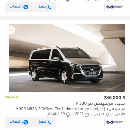
إتصل
واتساب
البريميوم
$ 286,000
جديدة مرسيدس بنز V 300
مرسيدس بنز V 300 MBS VIP Office – The Ultimate Luxury Land Jet
دبي
(للتصدير فقط)
خليجي
2026
50 كيلومتر
إتصل
واتساب