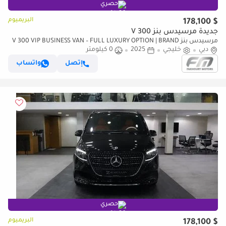
حصري
البريميوم
$ 178,100
جديدة مرسيدس بنز V 300
مرسيدس بنز V 300 VIP BUSINESS VAN – FULL LUXURY OPTION | BRAND
دبي
NEW | GCC | 2025
خليجي
2025
0 كيلومتر
إتصل
واتساب
حصري
البريميوم
$ 178,100