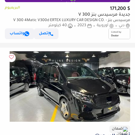
البريميوم
$ 171,200
جديدة مرسيدس بنز V 300
مرسيدس بنز V 300 4Matic V300d ERTEX LUXURY CAR DESIGN CO. -
دبي
35th YEAR HERMES
أوروبية
2023
40 كيلومتر
إتصل
واتساب
ضمان