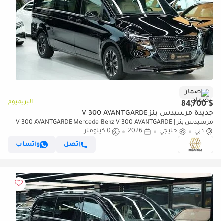
ضمان
البريميوم
$ 84,700
جديدة مرسيدس بنز V 300 AVANTGARDE
مرسيدس بنز V 300 AVANTGARDE Mercede-Benz V 300 AVANTGARDE |
دبي
خليجي
2026
0 كيلومتر
GCC 0km | Agency Warranty | 360 View | 64 colors Ambeint Lights
إتصل
واتساب