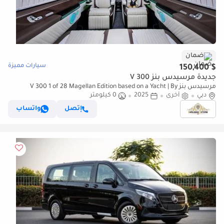
ضمان
سيارات مميزة
$ 150,400
جديدة مرسيدس بنز V 300
مرسيدس بنز V 300 1 of 28 Magellan Edition based on a Yacht | By
دبي
Limgene
أخرى
2025
0 كيلومتر
إتصل
واتساب