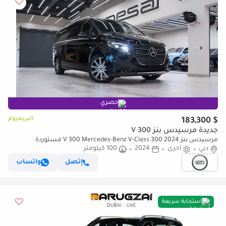
حصري
البريميوم
$ 183,300
جديدة مرسيدس بنز V 300
مرسيدس بنز V 300 Mercedes-Benz V-Class 300 2024 مستوردة
دبي
أخرى
2024
100 كيلومتر
إتصل
واتساب
استجابة سريعة