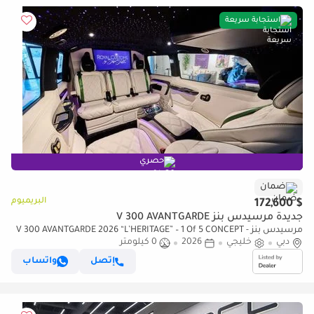
استجابة سريعة
حصري
ضمان
البريميوم
$ 172,600
جديدة مرسيدس بنز V 300 AVANTGARDE
مرسيدس بنز V 300 AVANTGARDE 2026 “L’HERITAGE” – 1 Of 5 CONCEPT -
دبي
خليجي
2026
0 كيلومتر
Handcrafted by ROYAL CUSTOMS in Dubai
إتصل
واتساب