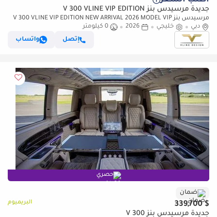
أطلب السعر
جديدة مرسيدس بنز V 300 VLINE VIP EDITION
مرسيدس بنز V 300 VLINE VIP EDITION NEW ARRIVAL 2026 MODEL VIP
دبي
خليجي
2026
0 كيلومتر
MERCEDES GCC V300 with ADDITIONAL REAR AC - 2 Years Warranty by
VLINE
إتصل
واتساب
حصري
ضمان
البريميوم
$ 339,700
جديدة مرسيدس بنز V 300