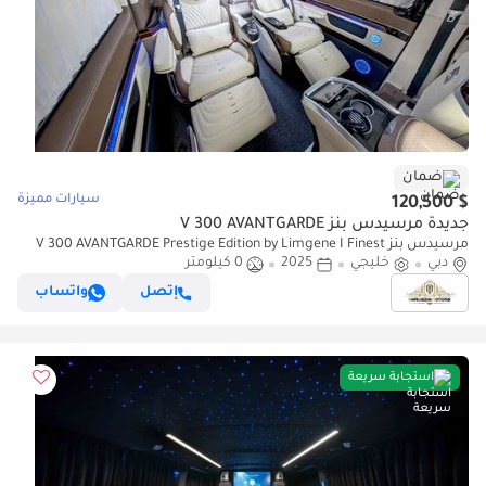
ضمان
سيارات مميزة
$ 120,500
جديدة مرسيدس بنز V 300 AVANTGARDE
مرسيدس بنز V 300 AVANTGARDE Prestige Edition by Limgene I Finest
دبي
خليجي
Leather in the World
2025
0 كيلومتر
إتصل
واتساب
استجابة سريعة