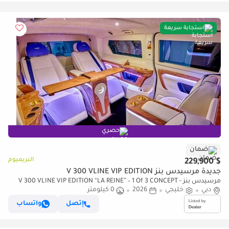
استجابة سريعة
حصري
ضمان
البريميوم
$ 229,900
جديدة مرسيدس بنز V 300 VLINE VIP EDITION
مرسيدس بنز V 300 VLINE VIP EDITION “LA REINE” – 1 Of 3 CONCEPT -
دبي
خليجي
2026
0 كيلومتر
Handcrafted by ROYAL CUSTOMS in Dubai
إتصل
واتساب