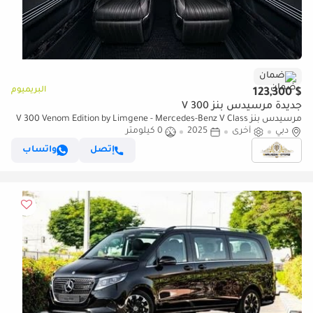
ضمان
البريميوم
$ 123,300
جديدة مرسيدس بنز V 300
مرسيدس بنز V 300 Venom Edition by Limgene - Mercedes-Benz V Class
دبي
أخرى
2025
0 كيلومتر
إتصل
واتساب