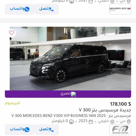
دبي
خليجي
2027
0 كيلومتر
Ebony Leather | One of a Kind. By Private Order O
إتصل
واتساب
حصري
البريميوم
$ 178,100
جديدة مرسيدس بنز V 300
مرسيدس بنز V 300 MERCEDES-BENZ V300 VIP BUSINESS VAN 2025 -
دبي
BRAND NEW!!!
خليجي
2025
0 كيلومتر
إتصل
واتساب