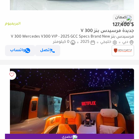
ضمان
البريميوم
$ 127,400
جديدة مرسيدس بنز V 300
مرسيدس بنز V 300 Mercedes V300 VIP - 2025 GCC Specs Brand New
دبي
With Warranty
خليجي
2025
0 كيلومتر
إتصل
واتساب
حصري