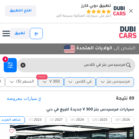
تطبيق دوبي كارز
افتح التطبيق
اعثر على سيارتك المثالية بسرعة أكبر
بع
تطبيق
الشحن إلى
الولايات المتحدة
4
مرسيدس بنز في كلاس
جديدة
مرسيدس بنز
في كلاس
V 300
السعر ($)
ا
89 نتيجة
سيارات مرسيدس بنز V 300 جديدة للبيع في دبي
2026
(61)
2025
(20)
2024
(4)
2027
(3)
2023
(1)
شاهد المزيد