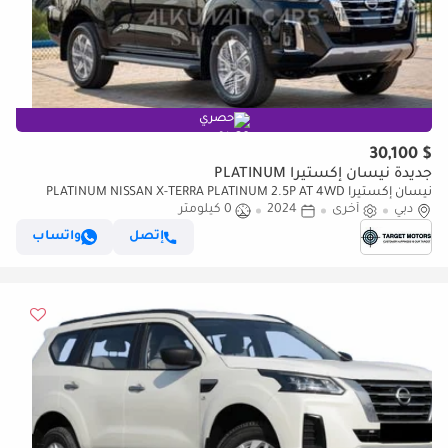
حصري
$ 30,100
جديدة نيسان إكستيرا PLATINUM
نيسان إكستيرا PLATINUM NISSAN X-TERRA PLATINUM 2.5P AT 4WD
دبي
MY2024
أخرى
2024
0 كيلومتر
إتصل
واتساب