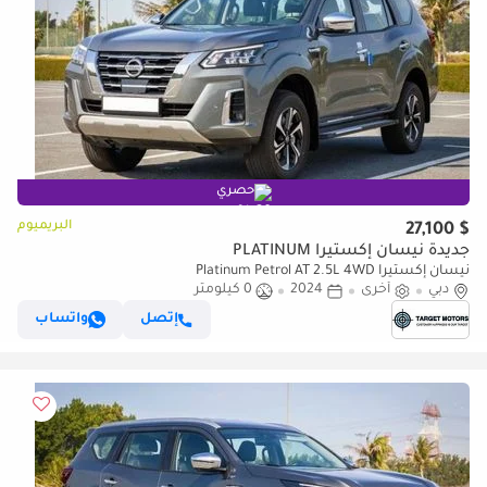
حصري
البريميوم
$ 27,100
جديدة نيسان إكستيرا PLATINUM
نيسان إكستيرا Platinum Petrol AT 2.5L 4WD
دبي
أخرى
2024
0 كيلومتر
إتصل
واتساب