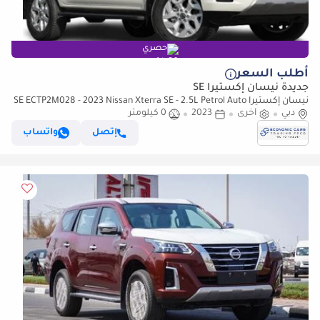
حصري
أطلب السعر
جديدة نيسان إكستيرا SE
نيسان إكستيرا SE ECTP2M028 - 2023 Nissan Xterra SE - 2.5L Petrol Auto
دبي
2wd - White
أخرى
2023
0 كيلومتر
إتصل
واتساب