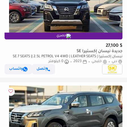
حصري
$ 27,100
جديدة نيسان إكستيرا SE
نيسان إكستيرا SE 7 SEATS || 2.5L PETROL V4 4WD | LEATHER SEATS |
دبي
خليجي
PUSH START (CODE # 69096)
2023
0 كيلومتر
إتصل
واتساب