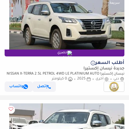
حصري
أطلب السعر
جديدة نيسان إكستيرا
نيسان إكستيرا NISSAN X-TERRA 2.5L PETROL 4WD LE PLATINIUM AUTO
دبي
(للتصدير فقط)
أخرى
2025
0 كيلومتر
إتصل
واتساب