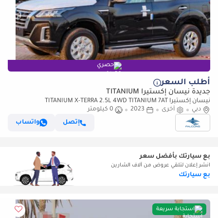
حصري
أطلب السعر
جديدة نيسان إكستيرا TITANIUM
نيسان إكستيرا TITANIUM X-TERRA 2.5L 4WD TITANIUM 7AT
دبي
أخرى
2023
0 كيلومتر
إتصل
واتساب
بع سيارتك بأفضل سعر
انشر إعلان لتلقي عروض من آلاف الشارين
بع سيارتك
استجابة سريعة