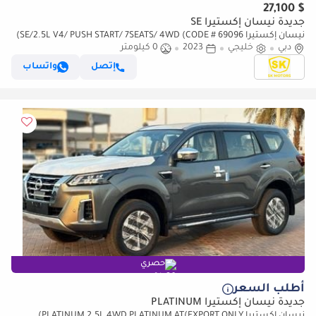
$ 27,100
جديدة نيسان إكستيرا SE
نيسان إكستيرا SE/2.5L V4/ PUSH START/ 7SEATS/ 4WD (CODE # 69096)
دبي
خليجي
2023
0 كيلومتر
إتصل
واتساب
حصري
أطلب السعر
جديدة نيسان إكستيرا PLATINUM