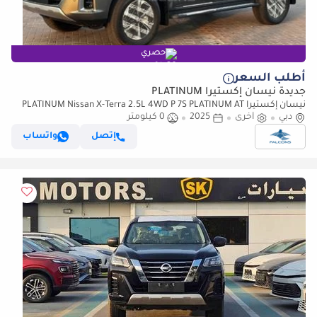
حصري
أطلب السعر
جديدة نيسان إكستيرا PLATINUM
نيسان إكستيرا PLATINUM Nissan X-Terra 2.5L 4WD P 7S PLATINUM AT
دبي
أخرى
2025 • Petrol • Automatic (للتصدير فقط)
2025
0 كيلومتر
إتصل
واتساب