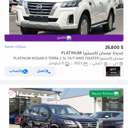
حصري
سيارات مميزة
$ 26,800
جديدة نيسان إكستيرا PLATINUM
نيسان إكستيرا PLATINUM NISSAN X-TERRA 2.5L 7A/T 4WD 7SEATER
دبي
PETROL PLATINUM (للتصدير فقط)
خليجي
2023
0 كيلومتر
إتصل
واتساب
استجابة سريعة