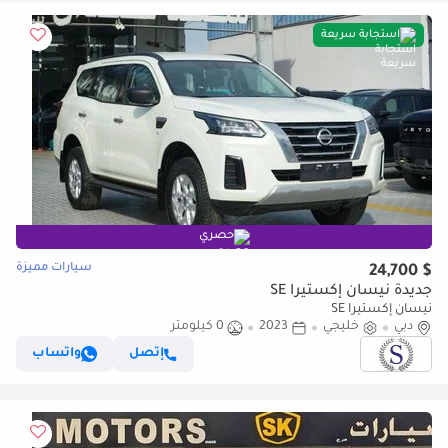
استجابة سريعة
حصري
سيارات مميزة
$ 24,700
جديدة نيسان إكستيرا SE
نيسان إكستيرا SE
دبي
خليجي
2023
0 كيلومتر
إتصل
واتساب