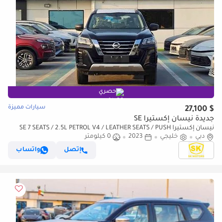
حصري
سيارات مميزة
$ 27,100
جديدة نيسان إكستيرا SE
نيسان إكستيرا SE 7 SEATS / 2.5L PETROL V4 / LEATHER SEATS / PUSH
دبي
خليجي
START / 4WD (CODE # 69096)
2023
0 كيلومتر
إتصل
واتساب