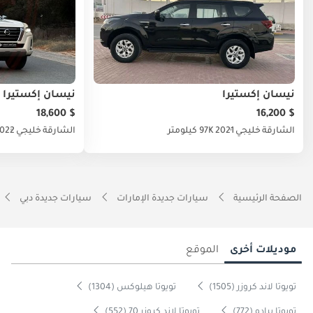
نيسان إكستيرا
نيسان إكستيرا
$ 18,600
$ 16,200
الشارقة
خليجي
2021
97K كيلومتر
الشارقة
خليجي
022
الصفحة الرئيسية
سيارات جديدة الإمارات
سيارات جديدة دبي
موديلات أخرى
الموقع
تويوتا لاند كروزر (1505)
تويوتا هيلوكس (1304)
تويوتا برادو (772)
تويوتا لاند كروزر 70 (552)