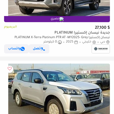
حصري
البريميوم
$ 27,100
جديدة نيسان إكستيرا PLATINUM
نيسان إكستيرا PLATINUM X-Terra Platinum PTR AT -MY2025- Grey
دبي
خليجي
2025
0 كيلومتر
إتصل
واتساب