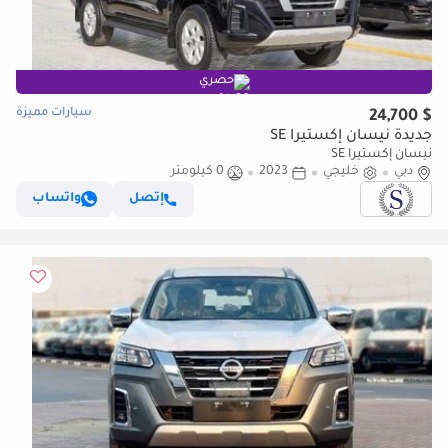
حصري
سيارات مميزة
$ 24,700
جديدة نيسان إكستيرا SE
نيسان إكستيرا SE
دبي
خليجي
2023
0 كيلومتر
إتصل
واتساب