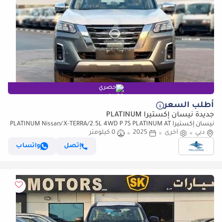
حصري
أطلب السعر
جديدة نيسان إكستيرا PLATINUM
نيسان إكستيرا PLATINUM Nissan/X-TERRA/2.5L 4WD P 7S PLATINUM AT
دبي
(للتصدير فقط)
أخرى
2025
0 كيلومتر
إتصل
واتساب