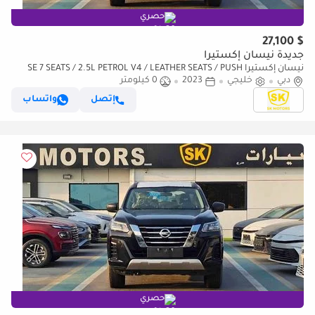
حصري
$ 27,100
جديدة نيسان إكستيرا
نيسان إكستيرا SE 7 SEATS / 2.5L PETROL V4 / LEATHER SEATS / PUSH
دبي
خليجي
START / 4WD (CODE # 69096)
2023
0 كيلومتر
إتصل
واتساب
حصري