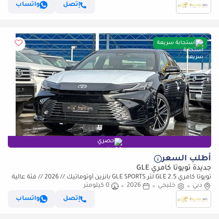
إتصل
واتساب
استجابة سريعة
حصري
أطلب السعر
جديدة تويوتا كامري GLE
تويوتا كامري GLE 2.5 لتر GLE SPORTS بانزين أوتوماتيك // 2026 // فئة عالية
دبي
مع رادار، DVD وكاميرا خلفية، بانوراما // عر
خليجي
2026
0 كيلومتر
إتصل
واتساب