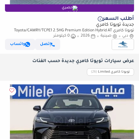
حصري
أطلب السعر
جديدة تويوتا كامري
تويوتا كامري Toyota/CAMRY/TCPE1 2.5HG Premium Edition Hybrid AT
دبي
(للتصدير فقط)
صينية
2026
0 كيلومتر
إتصل
واتساب
عرض سيارات تويوتا كامري جديدة حسب الفئات
تويوتا كامري Limited
‏(26)