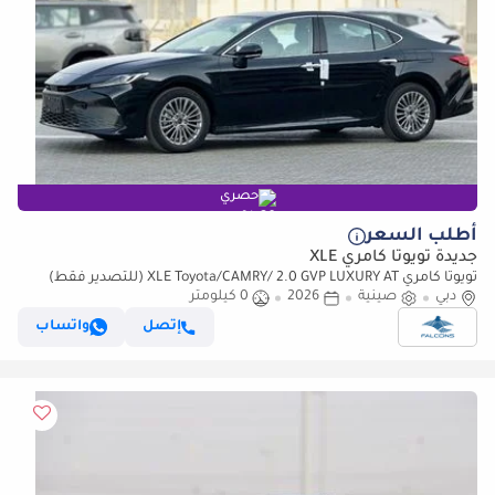
حصري
أطلب السعر
جديدة تويوتا كامري XLE
تويوتا كامري XLE Toyota/CAMRY/ 2.0 GVP LUXURY AT (للتصدير فقط)
دبي
صينية
2026
0 كيلومتر
إتصل
واتساب