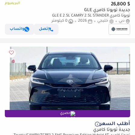
البريميوم
$ 26,800
جديدة تويوتا كامري GLE
تويوتا كامري GLE E 2.5L CAMRY 2.5L STANDER
دبي
خليجي
2026
0 كيلومتر
إتصل
واتساب
حصري
أطلب السعر
جديدة تويوتا كامري