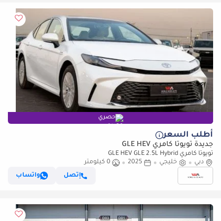
حصري
أطلب السعر
جديدة تويوتا كامري GLE HEV
تويوتا كامري GLE HEV GLE 2.5L Hybrid
دبي
خليجي
2025
0 كيلومتر
إتصل
واتساب