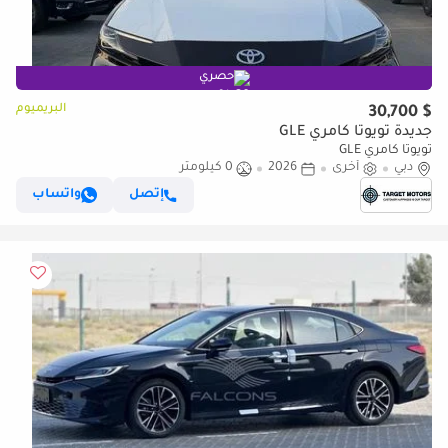
حصري
البريميوم
$ 30,700
جديدة تويوتا كامري GLE
تويوتا كامري GLE
دبي
أخرى
2026
0 كيلومتر
إتصل
واتساب