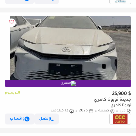
حصري
البريميوم
$ 25,900
جديدة تويوتا كامري
تويوتا كامري
دبي
صينية
2025
13 كيلومتر
إتصل
واتساب