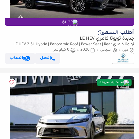
حصري
أطلب السعر
جديدة تويوتا كامري LE HEV
تويوتا كامري LE HEV 2.5L Hybrid | Panoramic Roof | Power Seat | Rear
دبي
خليجي
Camera | GCC Specs | Zero KM
2026
0 كيلومتر
إتصل
واتساب
استجابة سريعة