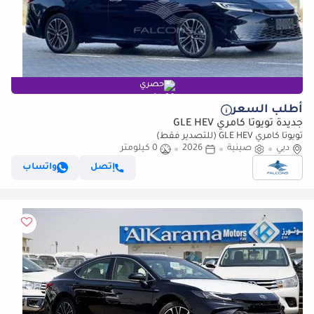
حصري
أطلب السعر
جديدة تويوتا كامري GLE HEV
تويوتا كامري GLE HEV (للتصدير فقط)
دبي
صينية
2026
0 كيلومتر
إتصل
واتساب