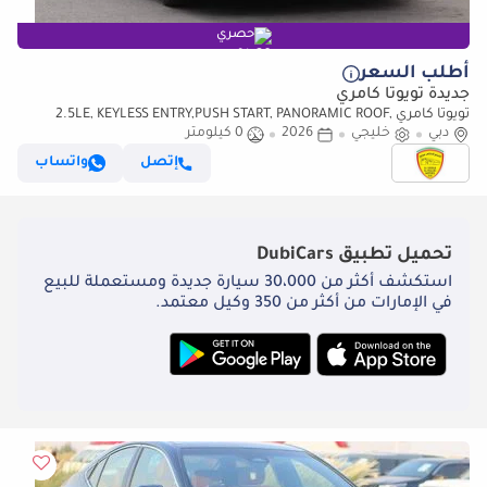
حصري
أطلب السعر
جديدة تويوتا كامري
تويوتا كامري 2.5LE, KEYLESS ENTRY,PUSH START, PANORAMIC ROOF,
دبي
خليجي
ALLOY WHEELS, MODEL 2026
2026
0 كيلومتر
إتصل
واتساب
تحميل تطبيق
DubiCars
استكشف أكثر من 30،000 سيارة جديدة ومستعملة للبيع
في الإمارات من أكثر من 350 وكيل معتمد.