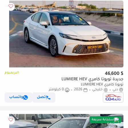
البريميوم
$ 46,600
جديدة تويوتا كامري LUMIERE HEV
تويوتا كامري LUMIERE HEV
دبي
خليجي
2026
0 كيلومتر
إتصل
واتساب
استجابة سريعة