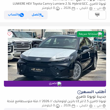
تويوتا كامري LUMIERE HEV Toyota Camry Lumiere 2.5L Hybrid GCC,
دبي
خليجي
Model 2026, Color Black
2026
0 كيلومتر
إتصل
واتساب
استجابة سريعة
حصري
أطلب السعر
جديدة تويوتا كامري
تويوتا كامري 2.5 لتر LE بانزين أوتوماتيك // 2026 // فئة متوسطةمع فتحة
دبي
سقف، DVD وكاميرا خلفية،
خليجي
2026
0 كيلومتر