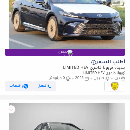
حصري
أطلب السعر
جديدة تويوتا كامري LIMITED HEV
تويوتا كامري LIMITED HEV
دبي
خليجي
2026
0 كيلومتر
إتصل
واتساب