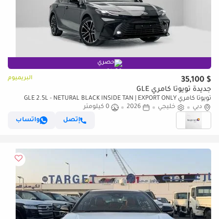
حصري
البريميوم
$ 35,100
جديدة تويوتا كامري GLE
تويوتا كامري GLE 2.5L - NETURAL BLACK INSIDE TAN | EXPORT ONLY
دبي
خليجي
2026
0 كيلومتر
إتصل
واتساب