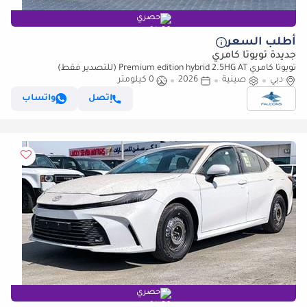
حصري
أطلب السعر
جديدة تويوتا كامري
تويوتا كامري Premium edition hybrid 2.5HG AT (للتصدير فقط)
دبي
صينية
2026
0 كيلومتر
إتصل
واتساب
حصري