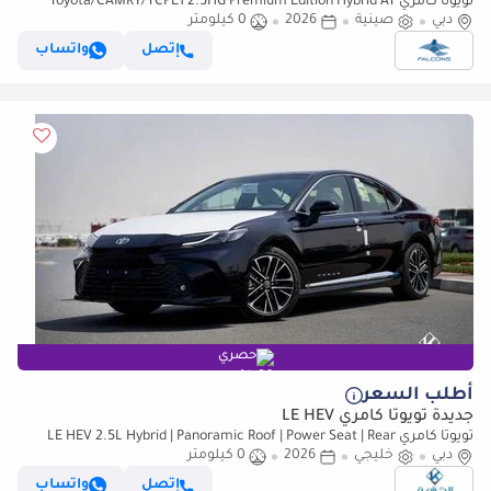
تويوتا كامري Toyota/CAMRY/TCPE1 2.5HG Premium Edition Hybrid AT
دبي
صينية
2026
0 كيلومتر
إتصل
واتساب
حصري
أطلب السعر
جديدة تويوتا كامري LE HEV
تويوتا كامري LE HEV 2.5L Hybrid | Panoramic Roof | Power Seat | Rear
دبي
خليجي
Camera | GCC Specs | Zero KM
2026
0 كيلومتر
إتصل
واتساب