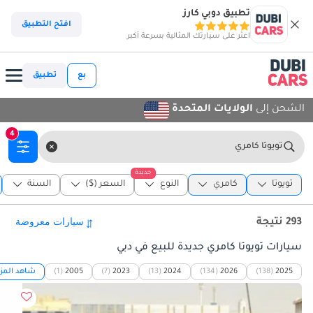
تطبيق دوبي كارز
افتح التطبيق
اعثر على سيارتك المثالية بسرعة أكبر
بع
تطبيق
الشحن إلى
الولايات المتحدة
4
تويوتا كامري
جديدة
تويوتا
كامري
النوع
السعر ($)
السنة
293 نتيجة
سيارات تويوتا كامري جديدة للبيع في دبي
2025
(138)
2026
(134)
2024
(13)
2023
(7)
2005
(1)
شاهد المزي