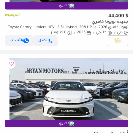
حصري
البريميوم
$ 44,400
جديدة تويوتا كامري
تويوتا كامري 2026 Toyota Camry Lumiere HEV | 2.5L Hybrid | 208 HP | e-
دبي
CVT | GCC Specs
خليجي
2026
0 كيلومتر
إتصل
واتساب
حصري