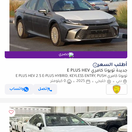
حصري
أطلب السعر
جديدة تويوتا كامري E PLUS HEV
تويوتا كامري E PLUS HEV 2.5 E-PLUS HYBRID, KEYLESS ENTRY, PUSH
دبي
خليجي
2025
0 كيلومتر
START, SUNROOF, MODEL 2025 SAUDI SPECS
إتصل
واتساب