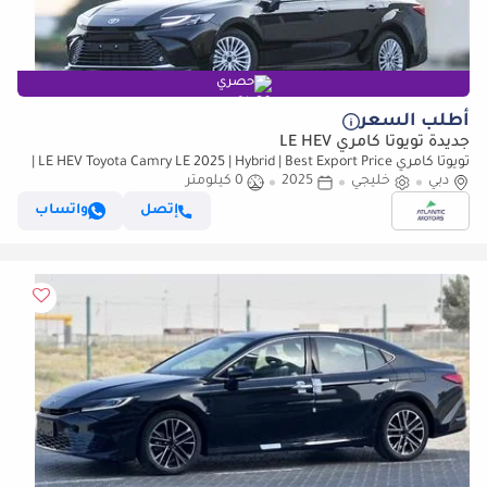
حصري
أطلب السعر
جديدة تويوتا كامري LE HEV
تويوتا كامري LE HEV Toyota Camry LE 2025 | Hybrid | Best Export Price |
دبي
(للتصدير فقط)
خليجي
2025
0 كيلومتر
إتصل
واتساب