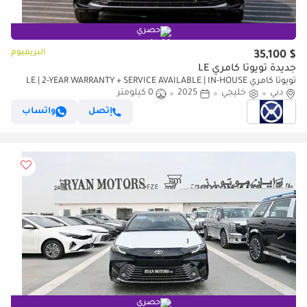
حصري
البريميوم
$ 35,100
جديدة تويوتا كامري LE
تويوتا كامري LE | 2-YEAR WARRANTY + SERVICE AVAILABLE | IN-HOUSE
دبي
خليجي
2025
0 كيلومتر
FINANCING | 0% DOWNPAYMENT (BANK)
إتصل
واتساب
حصري