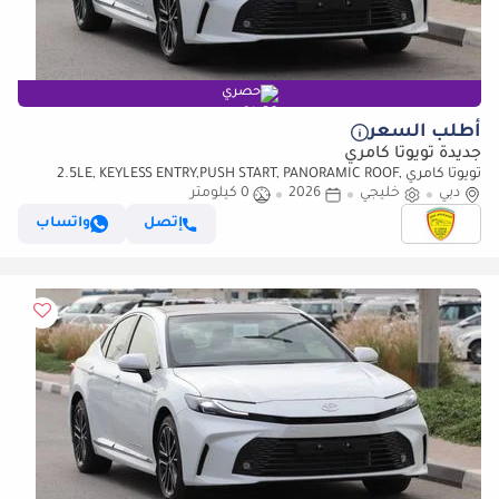
حصري
أطلب السعر
جديدة تويوتا كامري
تويوتا كامري 2.5LE, KEYLESS ENTRY,PUSH START, PANORAMIC ROOF,
دبي
خليجي
ALLOY WHEELS, MODEL 2026
2026
0 كيلومتر
إتصل
واتساب