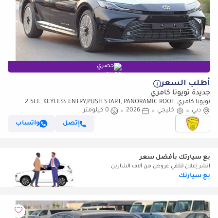
حصري
أطلب السعر
جديدة تويوتا كامري
تويوتا كامري 2.5LE, KEYLESS ENTRY,PUSH START, PANORAMIC ROOF,
دبي
خليجي
ALLOY WHEELS, MODEL 2026
2026
0 كيلومتر
إتصل
واتساب
بع سيارتك بأفضل سعر
انشر إعلان لتلقي عروض من آلاف الشارين
بع سيارتك