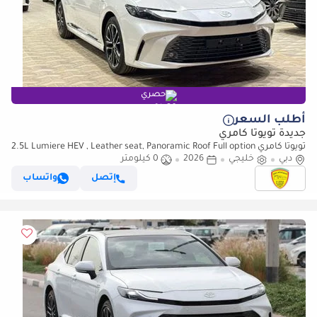
حصري
أطلب السعر
جديدة تويوتا كامري
تويوتا كامري 2.5L Lumiere HEV , Leather seat, Panoramic Roof Full option
دبي
2025 Saudi Specs
خليجي
2026
0 كيلومتر
إتصل
واتساب