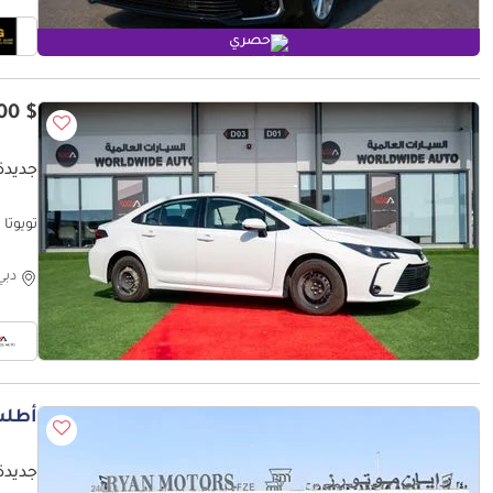
حصري
$ 18,500
جديدة ت
تويوتا كورولا I
دبي
أطلب
جديدة تويو