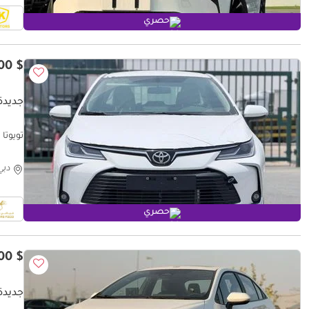
حصري
$ 19,200
جديدة ت
تويوتا كو
دبي
حصري
$ 18,100
جديدة تو