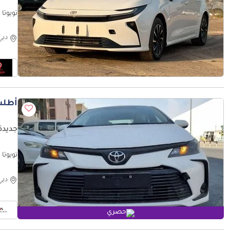
تويوتا كورو
دبي
أطلب
جديدة ت
تويوتا كورولا  2024 MODEL
دبي
حصري