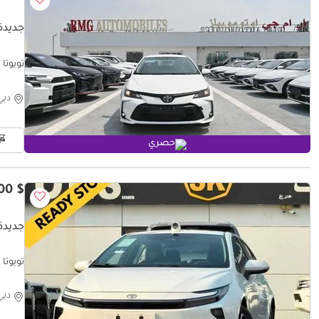
جديدة ت
تويوتا كو
دبي
حصري
$ 18,100
جديدة 
 ELIF)
دبي