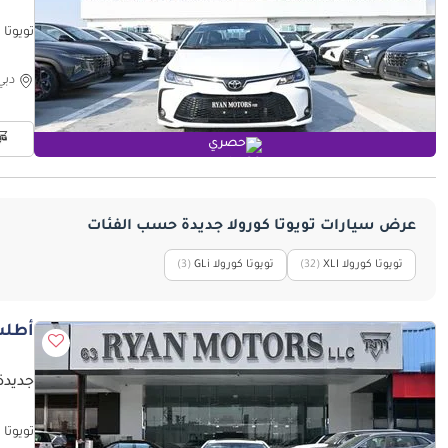
White
دبي
حصري
عرض سيارات تويوتا كورولا جديدة حسب الفئات
تويوتا كورولا XLI
‏(32)
تويوتا كورولا GLi
‏(3)
أطلب
جديدة تويو