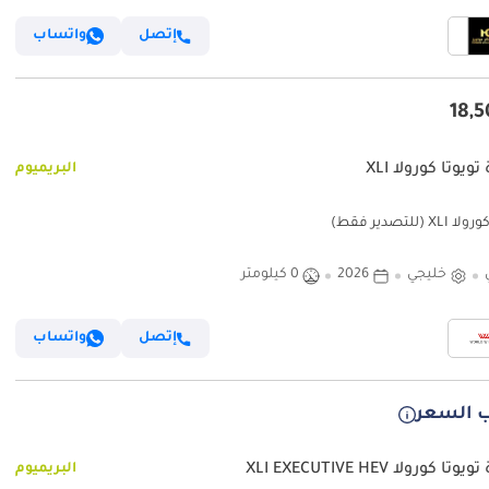
إتصل
واتساب
ويوتا كورولا XLI
البريميوم
XL (للتصدير فقط)
خليجي
2026
0 كيلومتر
إتصل
واتساب
 السعر
تا كورولا XLI EXECUTIVE HEV
البريميوم