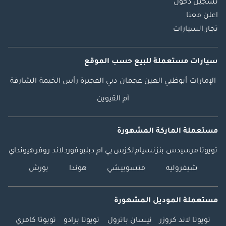
تسجيل دخول
اعلن معنا
تجار السيارات
سيارات مستعملة
للبيع
حسب الموقع
الإمارات
أبوظبي
العين
عجمان
دبي
الفجيرة
رأس الخيمة
الشارقة
أم القيوين
مستعملة الماركة المشهورة
تويوتا
مرسيدس بنز
نسيام
لكزس
بي ام دبليو
فورد
لاند روفر
هيونداي
شيفروليه
متسوبيشي
هوندا
بورش
مستعملة الموديل المشهورة
تويوتا لاند كروزر
نيسان باترول
تويوتا برادو
تويوتا كامري