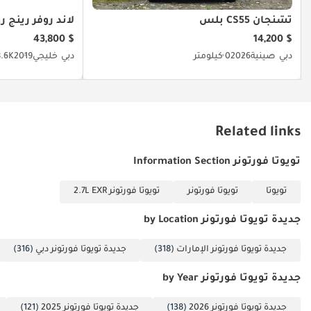
اشتهرت بها
الأسطورية مع قيمة إعادة بيع ممتازة، فإن Fortuner EXR 2025 هي الخيار
العلامة.
تشنجان CS55 بلس
لاند روفر رينج 
الذي لا يمكن تجاوزه. هذه الفرصة مثالية لمن يريد سيارة بحالة الوكالة
$ 43,800
$ 14,200
وموديل السنة الحالية مع توفير ذكي في السعر.
دبي
صينية
2026
0 كيلومتر
دبي
خليجي
2019
88.6K كي
تم إنشاء هذه الإحصاءات بواسطة الذكاء الاصطناعي اعتماداً على بيانات
خبراء السوق. يُرجى دائماً فحص السيارة قبل الشراء.
Related links
تويوتا فورتونر Information Section
تويوتا
تويوتا فورتونر
تويوتا فورتونر 2.7L EXR
جديدة تويوتا فورتونر by Location
جديدة تويوتا فورتونر الإمارات
(318)
جديدة تويوتا فورتونر دبي
(316)
جديدة تويوتا فورتونر by Year
جديدة تويوتا فورتونر 2026
(138)
جديدة تويوتا فورتونر 2025
(121)