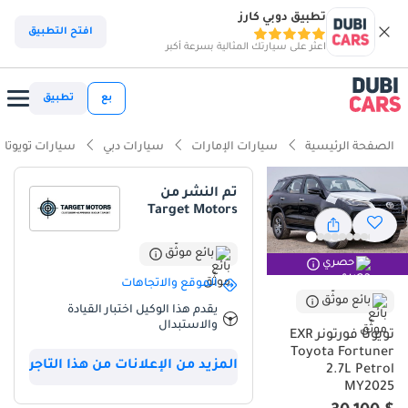
تطبيق دوبي كارز
ذكاء دوبي كارز
افتح التطبيق
اعثر على سيارتك المثالية بسرعة أكبر
ذكاء دوبيكارز
بع
تطبيق
أبرز المواصفات
الصفحة الرئيسية
سيارات الإمارات
سيارات دبي
سيارات تويوتا
اعتمادية دفع رباعي حقيقية
تم النشر من
Target Motors
أدنى معدل استهلاك للقيمة في فئته
سعة 7 ركاب براحة تامة
بائع موثّق
حصري
الموقع والاتجاهات
ملخص
بائع موثّق
يقدم هذا الوكيل اختبار القيادة
والاستبدال
تعتبر Toyota Fortuner 2025 خياراً استراتيجياً للسائقين في منطقة الخليج
تويوتا فورتونر EXR
الذين يبحثون عن التوازن بين الفخامة والتحمل المطلق. تأتي هذه السيارة
Toyota Fortuner
المزيد من الإعلانات من هذا التاجر
بمواصفات EXR التي توفر كل ما يحتاجه مالك السيارة في بيئتنا الصحراوية،
2.7L Petrol
من نظام تكييف جبار إلى قدرات دفع رباعي لا تساوم. بفضل لونها الأسود
MY2025
الملكي، تحافظ هذه السيارة على هيبة حضورها في شوارع المدينة وعلى