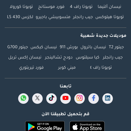
نيسان ألتيما
تويوتا راف 4
فورد موستانج
تويوتا كورولا
تويوتا هيلوكس
جيب رانجلر
متسوبيشي باجيرو
لكزس LS 430
موديلات جديدة شعبية
جيتور T2
نيسان باترول
بورش 911
نيسان كيكس
جيتور G700
جيب رانجلر
كيا سيلتوس
دودج تشالينجر
نيسان إكس تريل
تويوتا راف ٤
ميني كوبر
فورد تيريتوري
تابعنا
قم بتحميل تطبيقنا الآن