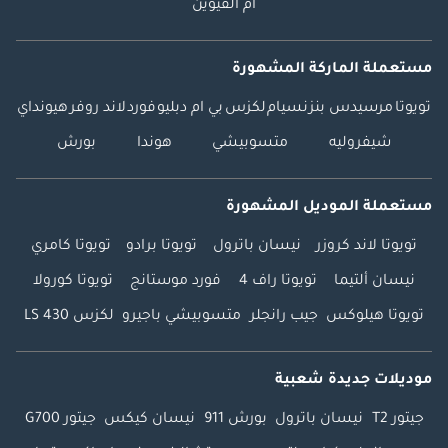
أم القيوين
مستعملة الماركة المشهورة
تويوتا
مرسيدس بنز
نسيام
لكزس
بي ام دبليو
فورد
لاند روفر
هيونداي
شيفروليه
متسوبيشي
هوندا
بورش
مستعملة الموديل المشهورة
تويوتا لاند كروزر
نيسان باترول
تويوتا برادو
تويوتا كامري
نيسان ألتيما
تويوتا راف 4
فورد موستانج
تويوتا كورولا
تويوتا هيلوكس
جيب رانجلر
متسوبيشي باجيرو
لكزس LS 430
موديلات جديدة شعبية
جيتور T2
نيسان باترول
بورش 911
نيسان كيكس
جيتور G700