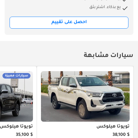
بِع بذكاء. اشترِ بثق
احصل على تقييم
سيارات مشابهة
سيارات مميزة
تويوتا هيلوكس
تويوتا هيلوكس
$ 35,100
$ 38,100