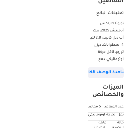
التفاصيل
تعليقات البائع
تويوتا هايلكس
أدفنتشر 2025، بيك
أب دبل كابينة، 2.8 لتر،
4 أسطوانات، ديزل
توربو، ناقل حركة
أوتوماتيكي، دفع
رباعي، متوفرة فقط
شاهدة الوصف الكامل
في أفريقيا. خدماتنا: -
نوفر خدمة الشحن
الميزات
لجميع الدول (عالميًا).
والخصائص
- نوفر خدمة إصلاح
جميع أنواع الملحقات
عدد المقاعد
5 مقاعد
بناءً على طلب
نقل الحركة
اوتوماتيكي
العميل. - جميع
حالة
قابلة
سياراتنا للتصدير
التصدير
للتصدير