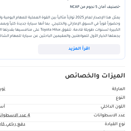
•
تصنيف أمان 5 نجوم من NCAP
يمثل هذا الإصدار لعام 2025 توازناً مثالياً بين القوة الع
وحضوراً قوياً في السوق الإماراتي والخليجي. بما أنها سيارة جديدة كلياً وب
الكبيرة لسنوات طويلة قادمة. تتفوق x
العزم المطلوب والتوفير في استهلاك الوقود مقارنة بالمحركات الأكبر. لل
قيمتها عند إعادة البيع مثل هذه السيارة. إنها استثمار ذكي وعملي طويل الأمد
اقرأ المزيد
الميزات والخصائص
الماركة
تويو
النوع
L
اللون الداخلي
أس
عدد الاسطوانات
4
عدد الاسطوان
نوع القيادة
دفع رباعي كا