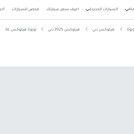
لة
السيارات الجديدة
اعرف سعر سيارتك
فحص للسيارات
أخب
يوتا
هيلوكس دبي
هيلوكس 2025 دبي
تويوتا هيلوكس GL
بيكارز
 دفع رباعي حقيقية
دل استهلاك للقيمة في فئتها
وم من NCAP