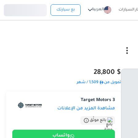
تسجيل دخول
العربية
ار السيارات
بع سيارتك
$ 28,800
تمويل من
1,509
/ شهر
Target Motors 3
مشاهدة المزيد من الإعلانات
بائع موثّق
واتساب