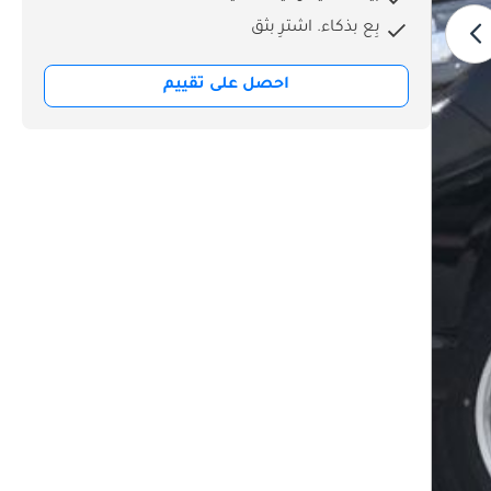
بِع بذكاء. اشترِ بثق
احصل على تقييم