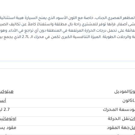
ملية للمهام اليومية والمظهر العصري الجذاب، خاصة مع اللون الأسود الذي يمنح السيارة هيبة استثنائية
ممشى أصفار، فإنها توفر للمشتري راحة بال مطلقة واستغناءً كاملاً عن تكاليف الصيا
Toyota Hilu على منافسيها بقدرتها الفائقة على تحمل درجات الحرارة المرتفعة في المنطقة دون أي تراجع في الأداء، وهو
يجعلها الخيار الأول للمواطنين والمقيمين الباحثين عن سيارة للمهام الشاقة والرحلات الطويلة. الميزة التنافسية الكبرى تكمن في محرك الـ L
مشتري في دول مجلس التعاون، لا توجد سيارة أخرى تضمن لك استرداد جزء كبير من
 لمن يقدر الجودة اليابانية العريقة.
تا
الموديل
هيلوك
G
لون
أسو
ود
سعة المحرك
2.7 ليتر
ات
نقل الحركة
اوتوماتي
مل
جهة المقود
مقود يس