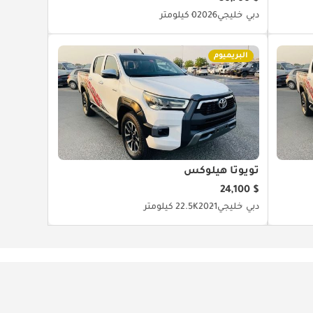
دبي
خليجي
2026
0 كيلومتر
البريميوم
تويوتا هيلوكس
$ 24,100
دبي
خليجي
2021
22.5K كيلومتر