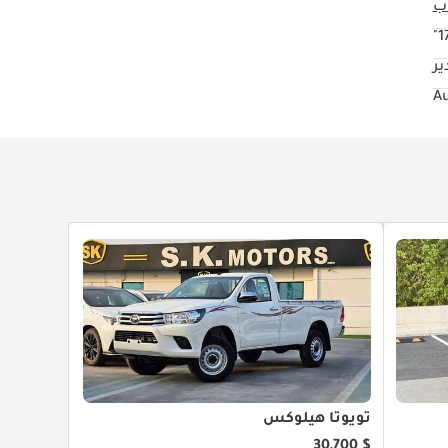
17
ير
تويوتا هيلوكس
$ 30,700