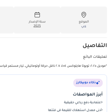
الموقع
سنة الإصدار
دبي
2025
التفاصيل
تعليقات البائع
*موديل ٢٠٢٥: تويوتا هايلوكس ٤×٤، ٢.٧ ناقل حركة أوتوماتيكي، تيار مستمر قياسي*، رمز المادة: THX272501، اللون: أسود، MC، داخلي: أسود، IMV
ذكاء دوبيكارز
أبرز المواصفات
•
اعتمادية دفع رباعي حقيقية
•
أدنى معدل استهلاك للقيمة في فئتها