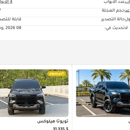
آب
عدد الأبواب
4 الأبواب
حجم العجلة
"
ول
حالة التصدير
قابلة للتصد
لا
تحديث في:
08 Aug, 2026
البريميوم
تويوتا هيلوكس
$ 31,335