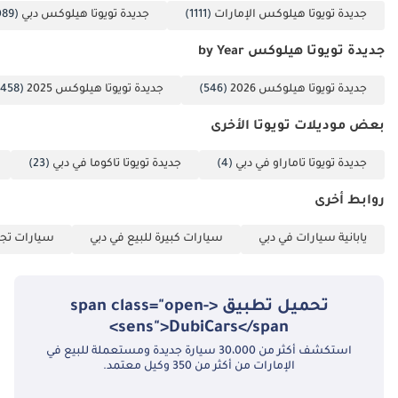
الأسطح الزلقة. يعمل الهيكل المُعزز كقفص حماية، بينما يمنح وضعية
جديدة تويوتا هيلوكس الإمارات
(1111)
جديدة تويوتا هيلوكس دبي
(1089)
الجلوس المرتفعة السائق رؤية شاملة للطريق، مما يُساعد على توقع
المخاطر مُبكرًا. تُضفي ميزات السلامة السلبية، مثل مثبتات مقاعد
جديدة تويوتا هيلوكس by Year
الأطفال ISOFIX، على الشاحنة طابعًا عائليًا عمليًا، بينما يضمن التصميم
المتين لصندوق الشحن ثبات الأحمال الثقيلة. بالمقارنة مع العديد من
جديدة تويوتا هيلوكس 2026
(546)
جديدة تويوتا هيلوكس 2025
(458)
الشاحنات الصغيرة ذات الأسعار المعقولة، تُقدم هايلكس حزمة سلامة
أكثر شمولًا تُلبي المعايير الدولية.
بعض موديلات تويوتا الأخرى
الخلاصة
جديدة تويوتا تاماراو في دبي
(4)
جديدة تويوتا تاكوما في دبي
(23)
تُعدّ سيارة تويوتا هايلكس V6 موديل 2025 ذات ناقل الحركة اليدوي الخيار
روابط أخرى
الأمثل للمشترين في دول مجلس التعاون الخليجي الذين يُقدّرون المتانة
الميكانيكية وقيمة إعادة البيع العالية. إنها فرصة نادرة لامتلاك أكثر
يابانية سيارات في دبي
سيارات كبيرة للبيع في دبي
سيارات تجا
مواصفات موثوقية من بين أكثر الشاحنات متانةً في العالم، بلون فاخر وحالة
جديدة تمامًا.
تم إنشاء هذه الإحصاءات بواسطة الذكاء الاصطناعي اعتماداً على بيانات
تحميل تطبيق <span class="open-
خبراء السوق. يُرجى دائماً فحص السيارة قبل الشراء.
sens">DubiCars</span>
استكشف أكثر من 30،000 سيارة جديدة ومستعملة للبيع في
الإمارات من أكثر من 350 وكيل معتمد.