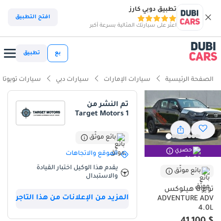
تطبيق دوبي كارز
ذكاء دوبي كارز
افتح التطبيق
اعثر على سيارتك المثالية بسرعة أكبر
ذكاء دوبيكارز
بع
تطبيق
أبرز المواصفات
الصفحة الرئيسية
سيارات الإمارات
سيارات دبي
سيارات تويوتا
مصمم خصيصًا للطرق الوعرة
تم النشر من
Target Motors 1
أقل معدل استهلاك في فئته
تصنيف السلامة 5 نجوم من NCAP
بائع موثّق
حصري
الموقع والاتجاهات
ملخص
يقدم هذا الوكيل اختبار القيادة
بائع موثّق
والاستبدال
تُمثل هذه الشاحنة من طراز هايلوكس 2025 المعيار الذهبي المطلق
للموثوقية والأداء في سوق دول مجلس التعاون الخليجي، إذ تجمع بين
تويوتا هيلوكس
المزيد من الإعلانات من هذا التاجر
بساطة التصميم الميكانيكي والقدرات الحديثة. وبفضل كونها من طراز
ADVENTURE ADV
4.0L
جديد تمامًا وحالتها الممتازة، فهي تتجنب التلف الناتج عن الاستخدام
المكثف الذي يُلاحظ عادةً في شاحنات العمل المستعملة في المنطقة.