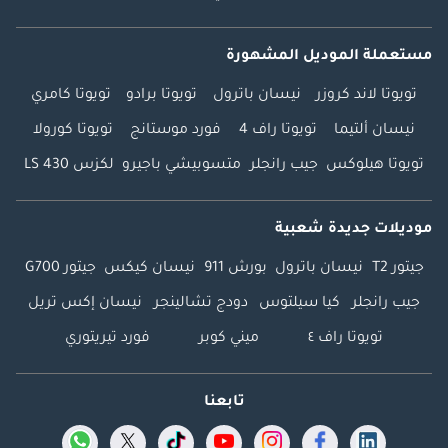
مستعملة الموديل المشهورة
تويوتا لاند كروزر
نيسان باترول
تويوتا برادو
تويوتا كامري
نيسان ألتيما
تويوتا راف 4
فورد موستانج
تويوتا كورولا
تويوتا هيلوكس
جيب رانجلر
متسوبيشي باجيرو
لكزس LS 430
موديلات جديدة شعبية
جيتور T2
نيسان باترول
بورش 911
نيسان كيكس
جيتور G700
جيب رانجلر
كيا سيلتوس
دودج تشالينجر
نيسان إكس تريل
تويوتا راف ٤
ميني كوبر
فورد تيريتوري
تابعنا