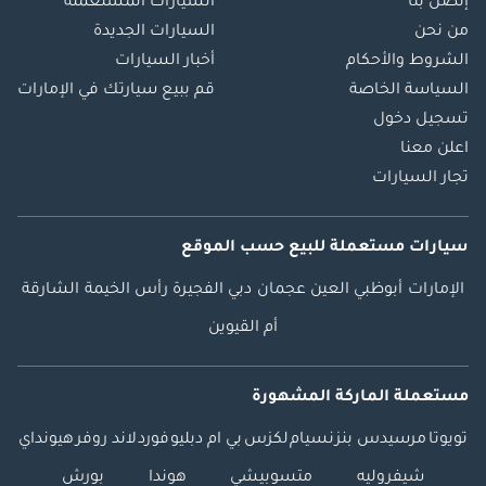
إتصل بنا
السيارات المستعملة
من نحن
السيارات الجديدة
الشروط والأحكام
أخبار السيارات
السياسة الخاصة
قم ببيع سيارتك في الإمارات
تسجيل دخول
اعلن معنا
تجار السيارات
سيارات مستعملة
للبيع
حسب الموقع
الإمارات
أبوظبي
العين
عجمان
دبي
الفجيرة
رأس الخيمة
الشارقة
أم القيوين
مستعملة الماركة المشهورة
تويوتا
مرسيدس بنز
نسيام
لكزس
بي ام دبليو
فورد
لاند روفر
هيونداي
شيفروليه
متسوبيشي
هوندا
بورش