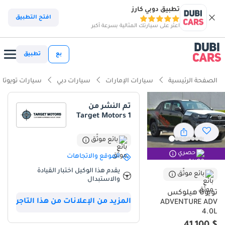
تطبيق دوبي كارز
ذكاء دوبي كارز
افتح التطبيق
اعثر على سيارتك المثالية بسرعة أكبر
ذكاء دوبيكارز
بع
تطبيق
أبرز المواصفات
الصفحة الرئيسية
سيارات الإمارات
سيارات دبي
سيارات تويوتا
مصمم خصيصًا للطرق الوعرة
تم النشر من
Target Motors 1
أقل معدل استهلاك في فئته
تصنيف السلامة 5 نجوم من NCAP
بائع موثّق
حصري
الموقع والاتجاهات
ملخص
يقدم هذا الوكيل اختبار القيادة
بائع موثّق
والاستبدال
تُمثل هذه الشاحنة من طراز هايلوكس 2025 المعيار الذهبي المطلق
للموثوقية والأداء في سوق دول مجلس التعاون الخليجي، إذ تجمع بين
تويوتا هيلوكس
المزيد من الإعلانات من هذا التاجر
بساطة التصميم الميكانيكي والقدرات الحديثة. وبفضل كونها من طراز
ADVENTURE ADV
4.0L
جديد تمامًا وحالتها الممتازة، فهي تتجنب التلف الناتج عن الاستخدام
المكثف الذي يُلاحظ عادةً في شاحنات العمل المستعملة في المنطقة.