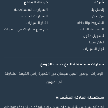
شركة
خريطة الموقع
إتصل بنا
السيارات المستعملة
من نحن
السيارات الجديدة
الشروط والأحكام
أخبار السيارات
السياسة الخاصة
قم ببيع سيارتك في الإمارات
تسجيل دخول
اعلن معنا
تجار السيارات
سيارات مستعملة
للبيع
حسب الموقع
الإمارات
أبوظبي
العين
عجمان
دبي
الفجيرة
رأس الخيمة
الشارقة
أم القيوين
مستعملة الماركة المشهورة
تويوتا
مرسيدس بنز
نسيام
لكزس
بي ام دبليو
فورد
لاند روفر
هيونداي