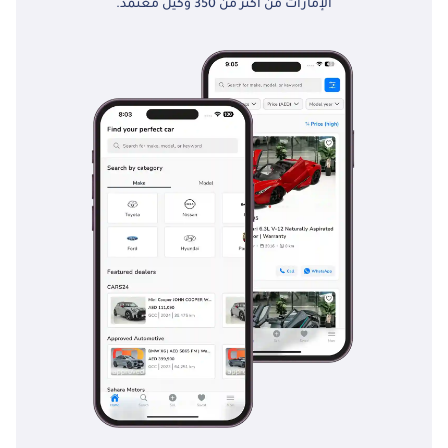
الإمارات من أكثر من 350 وكيل معتمد.
الأسطح الزلقة. يعمل الهيكل المُعزز كقفص حماية، بينما يمنح وضعية
الجلوس المرتفعة السائق رؤية شاملة للطريق، مما يُساعد على توقع
المخاطر مُبكرًا. تُضفي ميزات السلامة السلبية، مثل مثبتات مقاعد
الأطفال ISOFIX، على الشاحنة طابعًا عائليًا عمليًا، بينما يضمن التصميم
المتين لصندوق الشحن ثبات الأحمال الثقيلة. بالمقارنة مع العديد من
الشاحنات الصغيرة ذات الأسعار المعقولة، تُقدم هايلكس حزمة سلامة
أكثر شمولًا تُلبي المعايير الدولية.
الخلاصة
تُعدّ سيارة تويوتا هايلكس V6 موديل 2025 ذات ناقل الحركة اليدوي الخيار
الأمثل للمشترين في دول مجلس التعاون الخليجي الذين يُقدّرون المتانة
الميكانيكية وقيمة إعادة البيع العالية. إنها فرصة نادرة لامتلاك أكثر
مواصفات موثوقية من بين أكثر الشاحنات متانةً في العالم، بلون فاخر وحالة
جديدة تمامًا.
تم إنشاء هذه الإحصاءات بواسطة الذكاء الاصطناعي اعتماداً على بيانات
خبراء السوق. يُرجى دائماً فحص السيارة قبل الشراء.