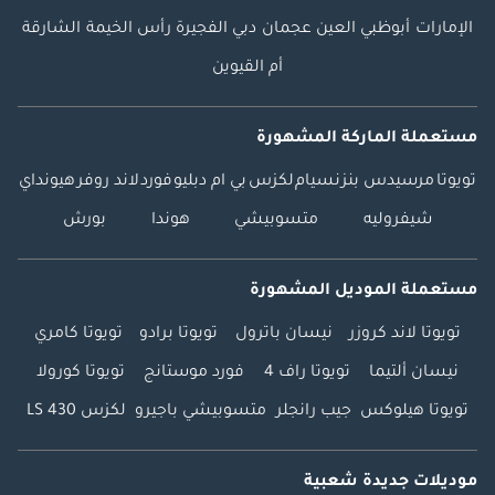
الإمارات
أبوظبي
العين
عجمان
دبي
الفجيرة
رأس الخيمة
الشارقة
أم القيوين
مستعملة الماركة المشهورة
تويوتا
مرسيدس بنز
نسيام
لكزس
بي ام دبليو
فورد
لاند روفر
هيونداي
شيفروليه
متسوبيشي
هوندا
بورش
مستعملة الموديل المشهورة
تويوتا لاند كروزر
نيسان باترول
تويوتا برادو
تويوتا كامري
نيسان ألتيما
تويوتا راف 4
فورد موستانج
تويوتا كورولا
تويوتا هيلوكس
جيب رانجلر
متسوبيشي باجيرو
لكزس LS 430
موديلات جديدة شعبية