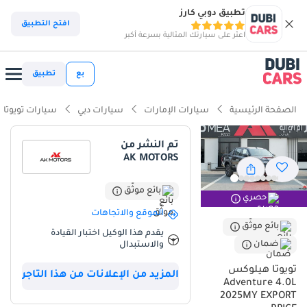
تطبيق دوبي كارز
ذكاء دوبي كارز
افتح التطبيق
اعثر على سيارتك المثالية بسرعة أكبر
ذكاء دوبيكارز
بع
تطبيق
أبرز المواصفات
الصفحة الرئيسية
سيارات الإمارات
سيارات دبي
سيارات تويوتا
مصمم خصيصًا للطرق الوعرة
تم النشر من
AK MOTORS
أقل معدل استهلاك في فئته
تصنيف السلامة 5 نجوم من NCAP
بائع موثّق
حصري
الموقع والاتجاهات
ملخص
بائع موثّق
يقدم هذا الوكيل اختبار القيادة
ضمان
والاستبدال
تمثل فئة &quot;أدفنتشر&quot; لعام 2025 ذروة تطور هذه الشاحنة
الأسطورية، إذ تجمع بين متانة الأداء وراحة الركاب الفائقة التي قلّما تجد لها
تويوتا هيلوكس
المزيد من الإعلانات من هذا التاجر
منافسًا. وباعتبارها طرازًا جديدًا كليًا بمواصفات دول مجلس التعاون
Adventure 4.0L
الخليجي، فإنها توفر راحة بال تامة للمشترين في جميع أنحاء المنطقة،
2025MY EXPORT
مستفيدةً من أعلى قيمة إعادة بيع بين جميع المركبات في فئتها. ويُعدّ