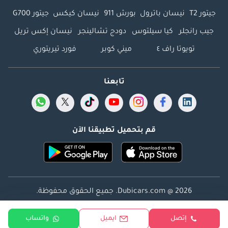
جيتور T2
نيسان باترول
بورش 911
نيسان كيكس
جيتور G700
جيب رانجلر
كيا سيلتوس
دودج تشالينجر
نيسان إكس تريل
تويوتا راف ٤
ميني كوبر
فورد تيريتوري
تابعنا
قم بتحميل تطبيقنا الآن
Dubicars.com @ 2026. جميع الحقوق محفوظة.
العنوان: 2114 ، برج شذى ، المدينة الإعلامية ، دبي ، الإمارات
إتصل
ايميل
واتساب