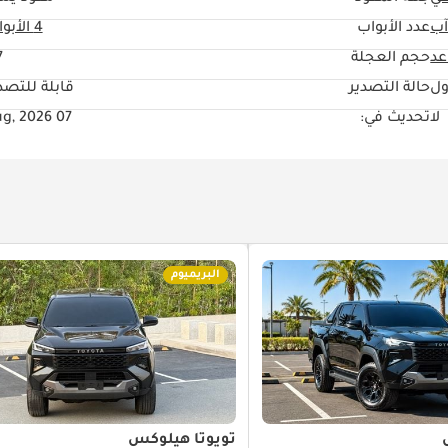
آب
عدد الأبواب
4 الأبواب
حجم العجلة
"
ول
حالة التصدير
قابلة للتصد
لا
تحديث في:
07 Aug, 2026
البريميوم
تويوتا هيلوكس