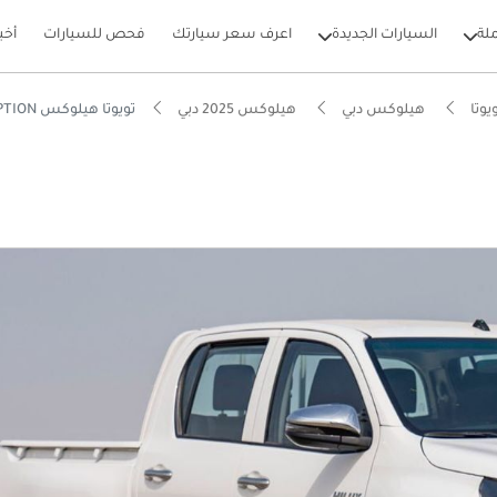
لة
السيارات الجديدة
اعرف سعر سيارتك
فحص للسيارات
أخب
يوتا
هيلوكس دبي
هيلوكس 2025 دبي
تويوتا هيلوكس GLX AT 2.7 MID OPTION
بيكارز
لياً للسير على الطرق الوعرة
ة انخفاض في القيمة في الفئة
وم من NCAP