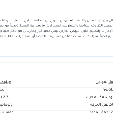
ل لمن يبحث عن التوازن المثالي بين قوة العمل والاستخدام اليومي المريح في منطقة الخليج. بفضل محركه
 في أصعب الظروف المناخية والتضاريس الصحراوية. ما يميز هذا الإصدار تحديداً هو حف
ارات والخليج. اللون الأبيض الخارجي ليس مجرد خيار جمالي، بل هو الأكثر طلباً و
بيع لاحقاً. سواء كنت تستخدمها في مشاريعك الخاصة أو للمغامرات العائلية، فإ
تا
الموديل
هيلوك
G
لون
أبي
ود
سعة المحرك
2.7 ليتر
ات
نقل الحركة
اوتوماتي
عي
جهة المقود
مقود يس