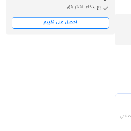
بِع بذكاء. اشترِ بثق
احصل على تقييم
صطناعي