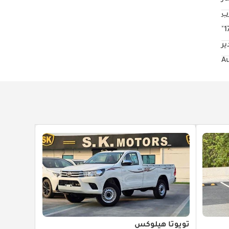
17
ير
تويوتا هيلوكس