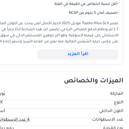
•
أقل نسبة انخفاض في القيمة في الفئة
•
تصنيف أمان 5 نجوم من NCAP
تعتبر Toyota Hilux GLX موديل 2025 الخيار الأمث
2.7 لتر ونظام الدفع الصدامي الرباعي، تضمن لك هذه الشاحنة أداءً جباراً
الاستثنائي على قيمته السوقية، وهو أمر جوهري للمستثمر الذكي في سوق الإم
على عكس حرارة الشمس العالية، مما يعزز من كفاءة التبريد وسعر إعادة ال
Hilux تظل الرفيق الذي لا يخذلك أبداً في طرقاتنا. اقتناء موديل السنة الحالية يمنحك راحة البال التامة مع أحدث التقنيات التي وصلت إليها Toyota في هذه الفئة.
اقرأ المزيد
الميزات والخصائص
الماركة
تويو
النوع
LX
اللون الداخلي
أس
عدد الاسطوانات
4
عدد الاسطوان
نوع القيادة
دفع ربا