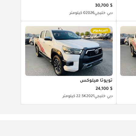
$ 30,700
دبي
خليجي
2026
0 كيلومتر
البريميوم
تويوتا هيلوكس
$ 24,100
دبي
خليجي
2021
22.5K كيلومتر