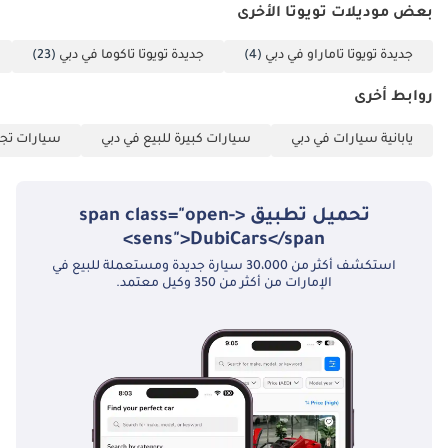
شبه جديدة في أوج كفاءتها وموثوقيتها.
بعض موديلات تويوتا الأخرى
تم إنشاء هذه الإحصاءات بواسطة الذكاء الاصطناعي اعتماداً على بيانات
جديدة تويوتا تاماراو في دبي
(4)
جديدة تويوتا تاكوما في دبي
(23)
خبراء السوق. يُرجى دائماً فحص السيارة قبل الشراء.
روابط أخرى
يابانية سيارات في دبي
سيارات كبيرة للبيع في دبي
سيارات تجا
تحميل تطبيق <span class="open-
sens">DubiCars</span>
استكشف أكثر من 30،000 سيارة جديدة ومستعملة للبيع في
الإمارات من أكثر من 350 وكيل معتمد.