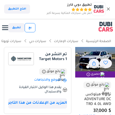
تطبيق دوبي كارز
ذكاء دوبي كارز
افتح التطبيق
اعثر على سيارتك المثالية بسرعة أكبر
ذكاء دوبيكارز
بع
تطبيق
أبرز المواصفات
الصفحة الرئيسية
سيارات الإمارات
سيارات دبي
سيارات تويوتا
مصمم خصيصًا للطرق الوعرة
تم النشر من
Target Motors 1
أقل معدل استهلاك في فئته
تصنيف السلامة 5 نجوم من NCAP
بائع موثّق
حصري
الموقع والاتجاهات
ملخص
بائع موثّق
يقدم هذا الوكيل اختبار القيادة
والاستبدال
تُمثل سيارة تويوتا هايلكس 2025 هذه المعيار الذهبي المطلق للموثوقية
تويوتا هيلوكس
وقيمة إعادة البيع في سوق دول مجلس التعاون الخليجي. تأتي بلونها
ADVENTURE DC
المزيد من الإعلانات من هذا التاجر
الأبيض الخارجي المرغوب، وهي مثالية لمناخ المنطقة، وتحافظ على قيمتها
TRD 4.0L AWD
بشكل أفضل من معظم السيارات الأخرى على الطريق. يجمع محركها
$ 37,000
القوي V6 سعة 4.0 لتر وناقل الحركة الأوتوماتيكي السلس بين الأداء العالي