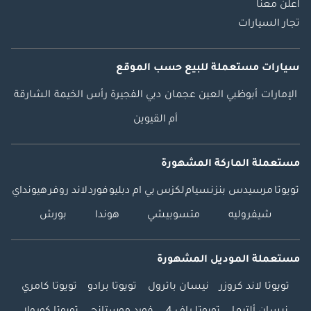
اعلن معنا
تجار السيارات
سيارات مستعملة
للبيع
حسب الموقع
الإمارات
أبوظبي
العين
عجمان
دبي
الفجيرة
رأس الخيمة
الشارقة
أم القيوين
مستعملة الماركة المشهورة
تويوتا
مرسيدس بنز
نسيام
لكزس
بي ام دبليو
فورد
لاند روفر
هيونداي
شيفروليه
متسوبيشي
هوندا
بورش
مستعملة الموديل المشهورة
تويوتا لاند كروزر
نيسان باترول
تويوتا برادو
تويوتا كامري