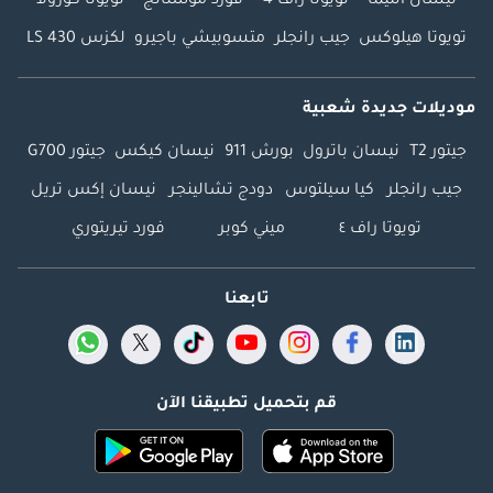
نيسان ألتيما
تويوتا راف 4
فورد موستانج
تويوتا كورولا
تويوتا هيلوكس
جيب رانجلر
متسوبيشي باجيرو
لكزس LS 430
موديلات جديدة شعبية
جيتور T2
نيسان باترول
بورش 911
نيسان كيكس
جيتور G700
جيب رانجلر
كيا سيلتوس
دودج تشالينجر
نيسان إكس تريل
تويوتا راف ٤
ميني كوبر
فورد تيريتوري
تابعنا
قم بتحميل تطبيقنا الآن