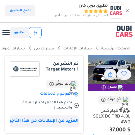
تطبيق دوبي كارز
ذكاء دوبي كارز
افتح التطبيق
اعثر على سيارتك المثالية بسرعة أكبر
ذكاء دوبيكارز
بع
تطبيق
أبرز المواصفات
الصفحة الرئيسية
سيارات الإمارات
سيارات دبي
سيارات تويوتا
مصمم خصيصًا للطرق الوعرة
تم النشر من
Target Motors 1
أقل معدل استهلاك في فئته
تصنيف السلامة 5 نجوم من NCAP
بائع موثّق
حصري
الموقع والاتجاهات
ملخص
بائع موثّق
يقدم هذا الوكيل اختبار القيادة
والاستبدال
تُمثل سيارة تويوتا هايلكس 2025 هذه المعيار الذهبي المطلق للموثوقية
تويوتا هيلوكس
وقيمة إعادة البيع في سوق دول مجلس التعاون الخليجي. تأتي بلونها
SGLX DC TRD 4.0L
المزيد من الإعلانات من هذا التاجر
الأبيض الخارجي المرغوب، وهي مثالية لمناخ المنطقة، وتحافظ على قيمتها
AWD
بشكل أفضل من معظم السيارات الأخرى على الطريق. يجمع محركها
$ 37,000
القوي V6 سعة 4.0 لتر وناقل الحركة الأوتوماتيكي السلس بين الأداء العالي