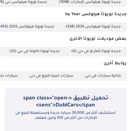
جديدة تويوتا هيلوكس الإمارات
(1098)
جديدة تويوتا هيلوكس دبي
(1076)
شبه جديدة في أوج كفاءتها وموثوقيتها.
تم إنشاء هذه الإحصاءات بواسطة الذكاء الاصطناعي اعتماداً على بيانات
جديدة تويوتا هيلوكس by Year
خبراء السوق. يُرجى دائماً فحص السيارة قبل الشراء.
جديدة تويوتا هيلوكس 2026
(538)
جديدة تويوتا هيلوكس 2025
(453)
بعض موديلات تويوتا الأخرى
جديدة تويوتا تاماراو في دبي
(4)
جديدة تويوتا تاكوما في دبي
(23)
روابط أخرى
يابانية سيارات في دبي
سيارات كبيرة للبيع في دبي
سيارات تجا
تحميل تطبيق <span class="open-
sens">DubiCars</span>
استكشف أكثر من 30،000 سيارة جديدة ومستعملة للبيع في
الإمارات من أكثر من 350 وكيل معتمد.