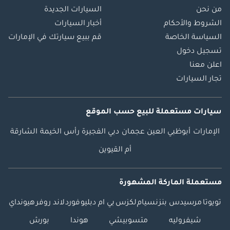
من نحن
السيارات الجديدة
الشروط والأحكام
أخبار السيارات
السياسة الخاصة
قم ببيع سيارتك في الإمارات
تسجيل دخول
اعلن معنا
تجار السيارات
سيارات مستعملة
للبيع
حسب الموقع
الإمارات
أبوظبي
العين
عجمان
دبي
الفجيرة
رأس الخيمة
الشارقة
أم القيوين
مستعملة الماركة المشهورة
تويوتا
مرسيدس بنز
نسيام
لكزس
بي ام دبليو
فورد
لاند روفر
هيونداي
شيفروليه
متسوبيشي
هوندا
بورش