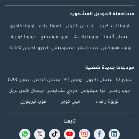
مستعملة الموديل المشهورة
تويوتا لاند كروزر
نيسان باترول
تويوتا برادو
تويوتا كامري
نيسان ألتيما
تويوتا راف 4
فورد موستانج
تويوتا كورولا
تويوتا هيلوكس
جيب رانجلر
متسوبيشي باجيرو
لكزس LS 430
موديلات جديدة شعبية
جيتور T2
نيسان باترول
بورش 911
نيسان كيكس
جيتور G700
جيب رانجلر
كيا سيلتوس
دودج تشالينجر
نيسان إكس تريل
تويوتا راف ٤
ميني كوبر
فورد تيريتوري
تابعنا