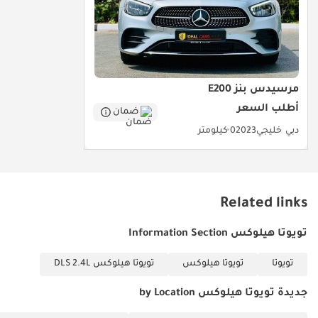
تُعدّ السلامة ميزة أساسية في هذه الهايلوكس، الحائزة على تصنيف
خمس نجوم في السلامة، والمجهزة بمجموعة من أنظمة الحماية النشطة.
تأتي السيارة قياسياً بنظام التحكم الإلكتروني بالثبات ونظام التحكم في
الجر، وهما ضروريان للحفاظ على ثبات السيارة على الطرق السريعة الرملية
أو الطرق الحصوية غير المتوقعة. صُمم نظام الفرامل للتعامل مع الأحمال
الثقيلة دون تراجع في الأداء، مما يوفر قوة توقف ثابتة في البيئات الحضرية
مرسيدس بنز E200
والريفية على حد سواء. توفر الوسائد الهوائية المتعددة وهيكل الأمان
أطلب السعر
ضمان
المُعزز حمايةً لجميع الركاب الخمسة في حالة الاصطدام، بينما تجعل نقاط
دبي
خليجي
2023
0 كيلومتر
تثبيت مقاعد الأطفال ISOFIX منها خياراً آمناً للعائلات التي لديها أطفال
صغار. يُعدّ نظام مراقبة النقطة العمياء وحساسات ركن السيارة الخلفية
مفيدين للغاية في حركة المرور السريعة والمتعددة المسارات في المدن
الرئيسية بدول مجلس التعاون الخليجي. تأتي هذه الميزات القياسية في
هذه الفئة، بينما يقدمها بعض المنافسين كإضافات اختيارية فقط، مما
Related links
يوفر لك مستوى أعلى من الأمان فوراً.
تويوتا هيلوكس Information Section
الخلاصة
تويوتا
تويوتا هيلوكس
تويوتا هيلوكس DLS 2.4L
تُعدّ سيارة تويوتا هايلكس موديل 2025 هذه الخيار الأمثل لمن يبحث عن
سيارة تجمع بين الأداء العملي والموثوقية، فهي سيارة عائلية مثالية
جديدة تويوتا هيلوكس by Location
لرحلات استكشاف الصحراء. وبفضل عدادها المنخفض ومواصفاتها
الخليجية المطلوبة، تُتيح هذه السيارة فرصة نادرة لامتلاك سيارة تويوتا