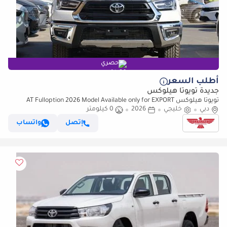
حصري
أطلب السعر
جديدة تويوتا هيلوكس
تويوتا هيلوكس AT Fulloption 2026 Model Available only for EXPORT
دبي
outside GCC (للتصدير فقط)
خليجي
2026
0 كيلومتر
إتصل
واتساب