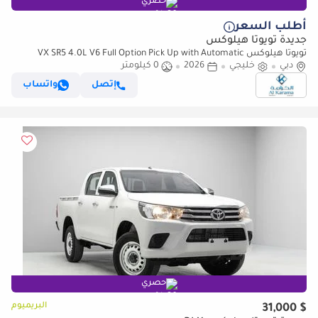
حصري
أطلب السعر
جديدة تويوتا هيلوكس
تويوتا هيلوكس VX SR5 4.0L V6 Full Option Pick Up with Automatic
دبي
خليجي
Transmission | GCC Specs
2026
0 كيلومتر
إتصل
واتساب
حصري
البريميوم
$ 31,000