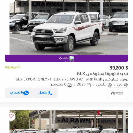
حصري
البريميوم
$ 39,200
جديدة تويوتا هيلوكس GLX
تويوتا هيلوكس GLX EXPORT ONLY - HILUX 2.7L AWD A/T with Push
دبي
Button
خليجي
2026
0 كيلومتر
إتصل
واتساب