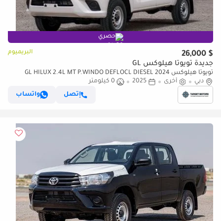
حصري
البريميوم
$ 26,000
جديدة تويوتا هيلوكس GL
تويوتا هيلوكس GL HILUX 2.4L MT P.WINDO DEFLOCL DIESEL 2024
دبي
أخرى
2025
0 كيلومتر
إتصل
واتساب