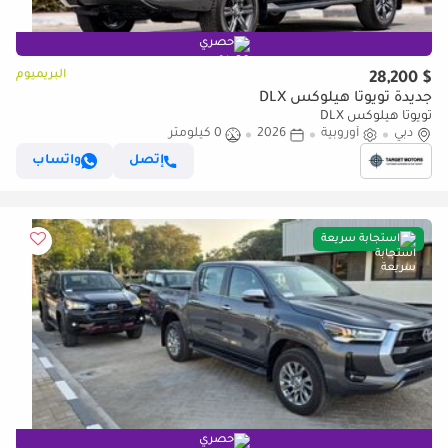
حصري
البريميوم
$ 28,200
جديدة تويوتا هيلوكس DLX
تويوتا هيلوكس DLX
دبي
أوروبية
2026
0 كيلومتر
إتصل
واتساب
استجابة سريعة
حصري