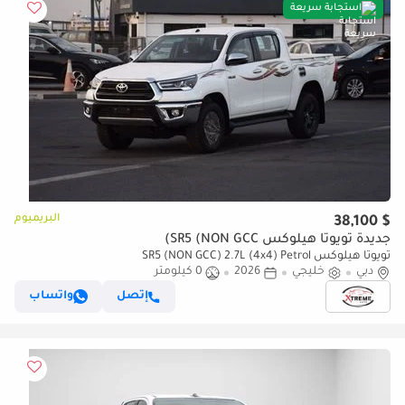
استجابة سريعة
البريميوم
$ 38,100
جديدة تويوتا هيلوكس SR5 (NON GCC)
تويوتا هيلوكس SR5 (NON GCC) 2.7L (4x4) Petrol
دبي
خليجي
2026
0 كيلومتر
إتصل
واتساب