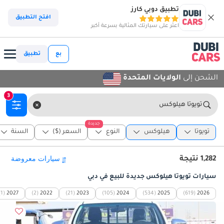
تطبيق دوبي كارز
افتح التطبيق
اعثر على سيارتك المثالية بسرعة أكبر
بع
تطبيق
الشحن إلى
الولايات المتحدة
3
تويوتا هيلوكس
جديدة
تويوتا
هيلوكس
النوع
السعر ($)
السنة
1,282 نتيجة
سيارات تويوتا هيلوكس جديدة للبيع في دبي
(1)
2027
(2)
2022
(21)
2023
(105)
2024
(534)
2025
(619)
2026