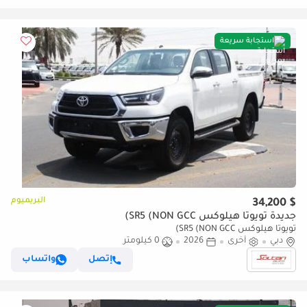
استجابة سريعة
البريميوم
$ 34,200
جديدة تويوتا هيلوكس SR5 (NON GCC)
تويوتا هيلوكس SR5 (NON GCC)
دبي
أخرى
2026
0 كيلومتر
إتصل
واتساب