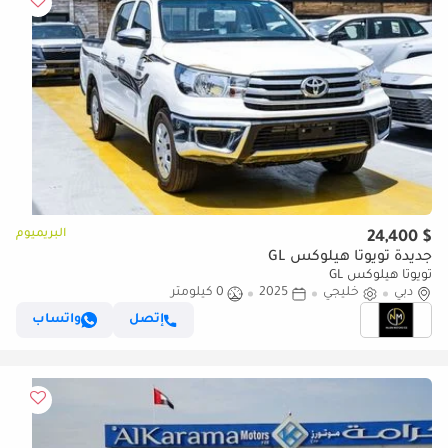
البريميوم
$ 24,400
جديدة تويوتا هيلوكس GL
تويوتا هيلوكس GL
دبي
خليجي
2025
0 كيلومتر
إتصل
واتساب