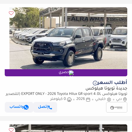
حصري
أطلب السعر
جديدة تويوتا هيلوكس
تويوتا هيلوكس EXPORT ONLY - 2026 Toyota Hilux GR sport 4.0L (للتصدير
فقط)
دبي
خليجي
2026
0 كيلومتر
إتصل
واتساب