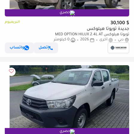
حصري
البريميوم
$ 30,100
جديدة تويوتا هيلوكس
تويوتا هيلوكس MED OPTION HILUX 2.4L AT
دبي
أخرى
2026
0 كيلومتر
إتصل
واتساب
حصري