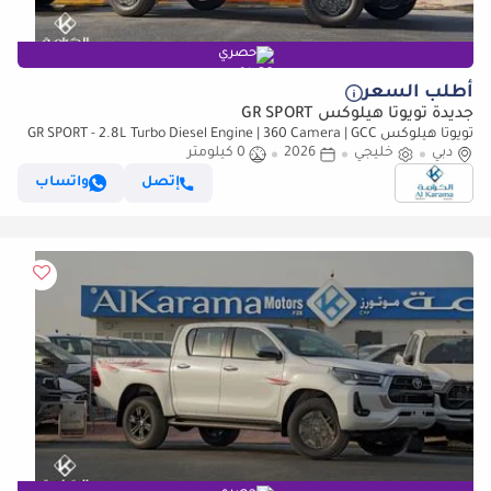
حصري
أطلب السعر
جديدة تويوتا هيلوكس GR SPORT
تويوتا هيلوكس GR SPORT - 2.8L Turbo Diesel Engine | 360 Camera | GCC
دبي
Specs | Brand New
خليجي
2026
0 كيلومتر
إتصل
واتساب