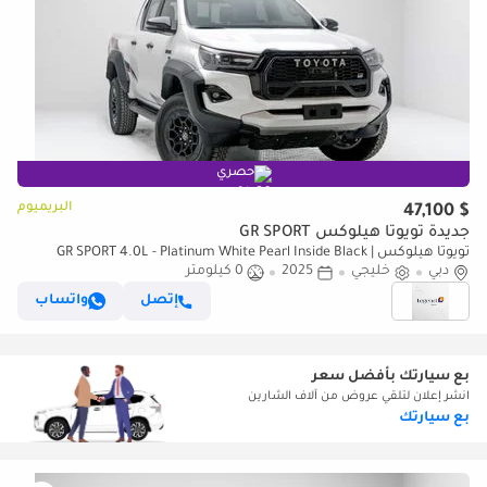
حصري
البريميوم
$ 47,100
جديدة تويوتا هيلوكس GR SPORT
تويوتا هيلوكس GR SPORT 4.0L - Platinum White Pearl Inside Black |
دبي
Export Only
خليجي
2025
0 كيلومتر
إتصل
واتساب
بع سيارتك بأفضل سعر
انشر إعلان لتلقي عروض من آلاف الشارين
بع سيارتك