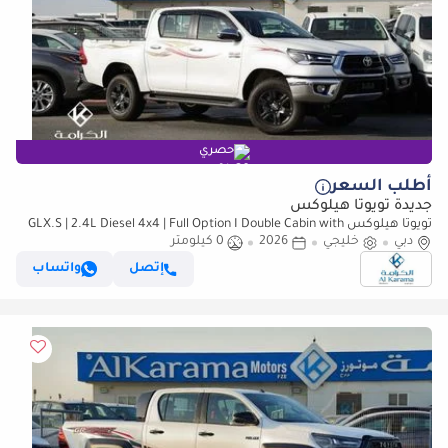
حصري
أطلب السعر
جديدة تويوتا هيلوكس
تويوتا هيلوكس GLX.S | 2.4L Diesel 4x4 | Full Option I Double Cabin with
دبي
خليجي
2026
Bed Liner | Automatic Transmission (للتصدير فقط)
0 كيلومتر
إتصل
واتساب