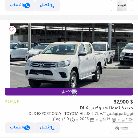
إتصل
واتساب
حصري
البريميوم
$ 32,900
جديدة تويوتا هيلوكس DLX
تويوتا هيلوكس DLX EXPORT ONLY - TOYOTA HILUX 2.7L A/T
دبي
خليجي
2026
0 كيلومتر
إتصل
واتساب