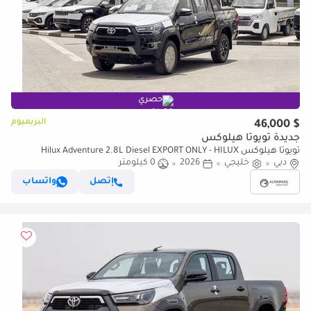
حصري
البريميوم
$ 46,000
جديدة تويوتا هيلوكس
تويوتا هيلوكس Hilux Adventure 2.8L Diesel EXPORT ONLY - HILUX
دبي
خليجي
2026
0 كيلومتر
ADVENTURE 2.8L DSL (WITH AIR COMPRESSOR)
إتصل
واتساب