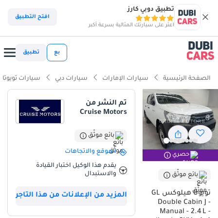
تطبيق دوبي كارز
افتح التطبيق
اعثر على سيارتك المثالية بسرعة أكبر
بع
تطبيق
الصفحة الرئيسية
سيارات الإمارات
سيارات دبي
سيارات تويوتا
تم النشر من
Cruise Motors
بائع موثّق
الموقع والاتجاهات
حصري
يقدم هذا الوكيل اختبار القيادة
والاستبدال
بائع موثّق
تويوتا هيلوكس GL
المزيد من الإعلانات من هذا التاجر
Double Cabin J -
Manual - 2.4 L -