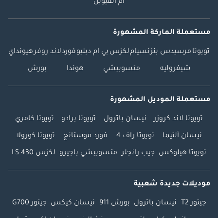
أم القيوين
مستعملة الماركة المشهورة
تويوتا
مرسيدس بنز
نسيام
لكزس
بي ام دبليو
فورد
لاند روفر
هيونداي
شيفروليه
متسوبيشي
هوندا
بورش
مستعملة الموديل المشهورة
تويوتا لاند كروزر
نيسان باترول
تويوتا برادو
تويوتا كامري
نيسان ألتيما
تويوتا راف 4
فورد موستانج
تويوتا كورولا
تويوتا هيلوكس
جيب رانجلر
متسوبيشي باجيرو
لكزس LS 430
موديلات جديدة شعبية
جيتور T2
نيسان باترول
بورش 911
نيسان كيكس
جيتور G700