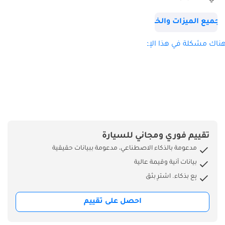
بأربعة اتجاهات
الراكب: يدوي بأربعة
جميع الميزات والخصائص
اتجاهات التوجيه
المعزز عمود التوجيه:
ناك مشكلة في هذا الإعلان؟
إمالة وتلسكوبي مادة
عجلة القيادة: يوريثين
مقابض المساعدة:
أمامي x4، خلفي x4
حاملات الأكواب
الأمامية: 4 + حاملات
الزجاجات: 4 نظام
تقييم فوري ومجاني للسيارة
الإشعال: نوع دوار
مدعومة بالذكاء الاصطناعي، مدعومة ببيانات حقيقية
تحديد وضع القيادة:
بيانات آنية وقيمة عالية
Eco + نظام دخول
بِع بذكاء. اشترِ بثق
مضاء كهربائيًا تكييف
الهواء: التحكم اليدوي
احصل على تقييم
الأمامي التحكم اليدوي
الخلفي نظام الصوت: