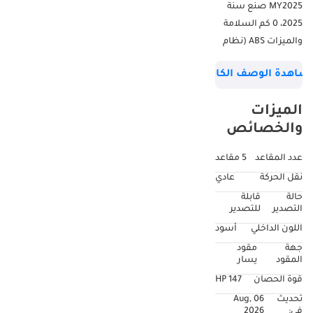
MY2025 صنع سنة
2025، 0 كم السلامة
والميزات ABS (نظام
الفرامل المانعة
شاهدة الوصف الكامل
للانغلاق) وسائد
هوائية SRS: السائق +
الميزات
الراكب الأمامي + ركبة
والخصائص
السائق المقاعد
الأمامية: ELR بثلاث
عدد المقاعد
5 مقاعد
نقاط x2 مع مشد +
نقل الحركة
عادي
محدد للقوة المقاعد
حالة
قابلة
الخلفية: ELR بثلاث
التصدير
للتصدير
نقاط x3 مانع الحركة
اللون الداخلي
أسود
TVSS الميزات الداخلية
جهة
مقود
مكبرات الصوت:
المقود
يسار
وضعان مادة المقعد:
قوة الحصان
147 HP
قماش ضبط المقعد
تحديث
06 Aug,
الأمامي: السائق: يدوي
في:
2026