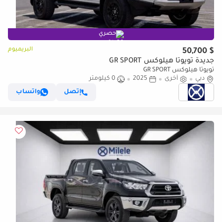
حصري
البريميوم
$ 50,700
جديدة تويوتا هيلوكس GR SPORT
تويوتا هيلوكس GR SPORT
دبي
أخرى
2025
0 كيلومتر
إتصل
واتساب