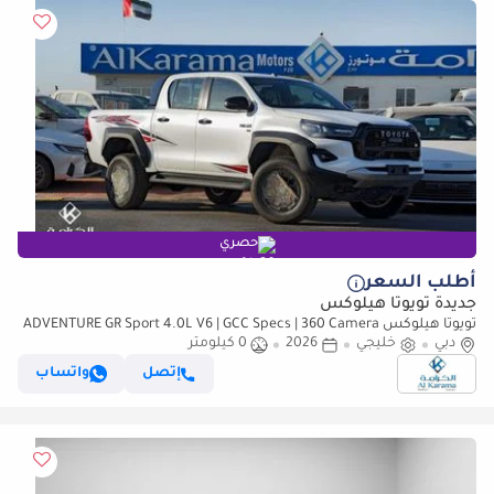
حصري
أطلب السعر
جديدة تويوتا هيلوكس
تويوتا هيلوكس ADVENTURE GR Sport 4.0L V6 | GCC Specs | 360 Camera
دبي
خليجي
| Diff Lock | Paddle Shifters
2026
0 كيلومتر
إتصل
واتساب