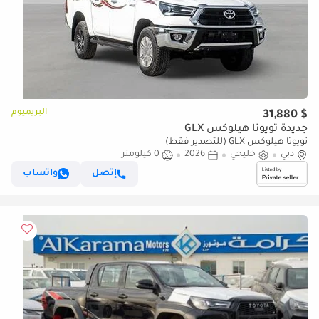
البريميوم
$ 31,880
جديدة تويوتا هيلوكس GLX
تويوتا هيلوكس GLX (للتصدير فقط)
دبي
خليجي
2026
0 كيلومتر
إتصل
واتساب