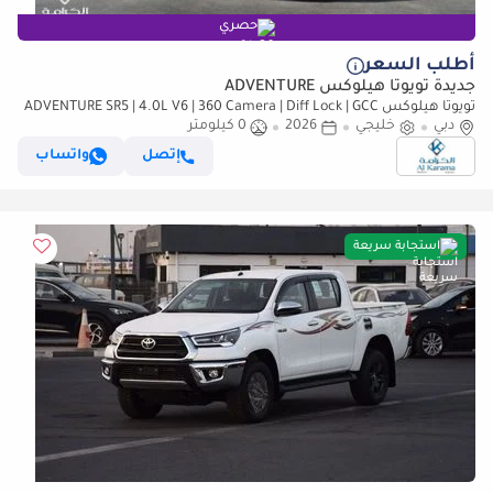
حصري
أطلب السعر
جديدة تويوتا هيلوكس ADVENTURE
تويوتا هيلوكس ADVENTURE SR5 | 4.0L V6 | 360 Camera | Diff Lock | GCC
دبي
Specs | Bedliner
خليجي
2026
0 كيلومتر
إتصل
واتساب
استجابة سريعة