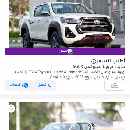
حصري
أطلب السعر
جديدة تويوتا هيلوكس SGLX
تويوتا هيلوكس SGLX Toyota Hilux V6 Automatic | 4L | 4WD (للتصدير
فقط)
دبي
خليجي
2025
0 كيلومتر
إتصل
واتساب