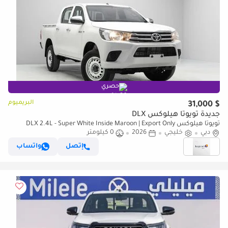
حصري
البريميوم
$ 31,000
جديدة تويوتا هيلوكس DLX
تويوتا هيلوكس DLX 2.4L - Super White Inside Maroon | Export Only
دبي
خليجي
2026
0 كيلومتر
إتصل
واتساب