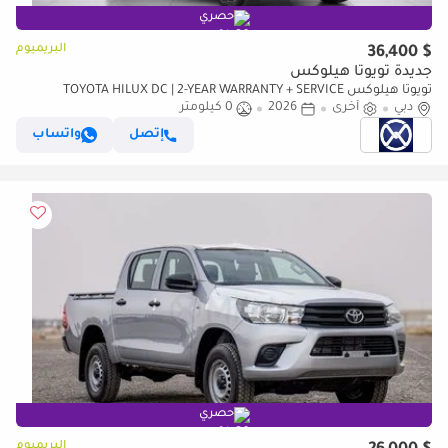
حصري
البريميوم
$ 36,400
جديدة تويوتا هيلوكس
تويوتا هيلوكس TOYOTA HILUX DC | 2-YEAR WARRANTY + SERVICE
دبي
أخرى
2026
0 كيلومتر
AVAILABLE | IN-HOUSE FINANCING | 0% DOWNPAYMENT (BANK)
إتصل
واتساب
حصري
البريميوم