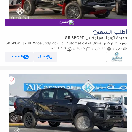
حصري
أطلب السعر
جديدة تويوتا هيلوكس GR SPORT
تويوتا هيلوكس GR SPORT | 2.8L Wide Body Pick up | Automatic 4x4 Drive
دبي
خليجي
| GCC Specs | 360 Camera
2026
0 كيلومتر
إتصل
واتساب