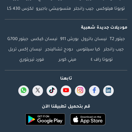
تويوتا هيلوكس
جيب رانجلر
متسوبيشي باجيرو
لكزس LS 430
موديلات جديدة شعبية
جيتور T2
نيسان باترول
بورش 911
نيسان كيكس
جيتور G700
جيب رانجلر
كيا سيلتوس
دودج تشالينجر
نيسان إكس تريل
تويوتا راف ٤
ميني كوبر
فورد تيريتوري
تابعنا
قم بتحميل تطبيقنا الآن