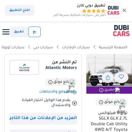
تطبيق دوبي كارز
ذكاء دوبي كارز
افتح التطبيق
اعثر على سيارتك المثالية بسرعة أكبر
ذكاء دوبيكارز
بع
تطبيق
أبرز المواصفات
الصفحة الرئيسية
سيارات الإمارات
سيارات دبي
سيارات تويوتا
مصمم خصيصًا للطرق الوعرة
تم النشر من
Atlantic Motors
أقل معدل استهلاك في فئته
تصنيف السلامة 5 نجوم من NCAP
بائع موثّق
حصري
الموقع والاتجاهات
ملخص
يقدم هذا الوكيل اختبار القيادة
بائع موثّق
والاستبدال
يمثل هذا الطراز لعام 2025 إضافة جديدة كلياً إلى السوق، بحالة ممتازة تكاد
تكون خالية من أي عيوب، حيث يقدم أحدث التحسينات على أشهر سيارات
تويوتا هيلوكس
المزيد من الإعلانات من هذا التاجر
البيك أب في العالم. يتميز بلونه الأبيض، وهو اللون الأكثر رواجاً في دول
SGLX GLX 2.7L
Double Cab Utility
مجلس التعاون الخليجي، مما يضمن أقصى قدر من انعكاس الحرارة خلال
4WD A/T Toyota
فصل الصيف وأعلى قيمة إعادة بيع محتملة عند الرغبة في الترقية. بينما