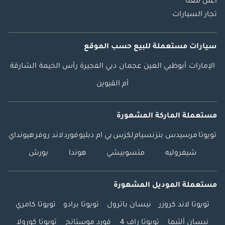
اعلن معنا
تجار السيارات
سيارات مستعملة
للبيع
حسب الموقع
الإمارات
أبوظبي
العين
عجمان
دبي
الفجيرة
رأس الخيمة
الشارقة
أم القيوين
مستعملة الماركة المشهورة
تويوتا
مرسيدس بنز
نسيام
لكزس
بي ام دبليو
فورد
لاند روفر
هيونداي
شيفروليه
متسوبيشي
هوندا
بورش
مستعملة الموديل المشهورة
تويوتا لاند كروزر
نيسان باترول
تويوتا برادو
تويوتا كامري
نيسان ألتيما
تويوتا راف 4
فورد موستانج
تويوتا كورولا