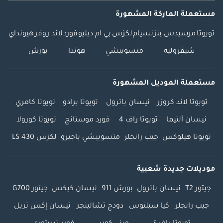
مستعملة الماركة المشهورة
تويوتا
مرسيدس بنز
نسيام
لكزس
بي ام دبليو
فورد
لاند روفر
هيونداي
شيفروليه
متسوبيشي
هوندا
بورش
مستعملة الموديل المشهورة
تويوتا لاند كروزر
نيسان باترول
تويوتا برادو
تويوتا كامري
نيسان ألتيما
تويوتا راف 4
فورد موستانج
تويوتا كورولا
تويوتا هيلوكس
جيب رانجلر
متسوبيشي باجيرو
لكزس LS 430
موديلات جديدة شعبية
جيتور T2
نيسان باترول
بورش 911
نيسان كيكس
جيتور G700
جيب رانجلر
كيا سيلتوس
دودج تشالينجر
نيسان إكس تريل