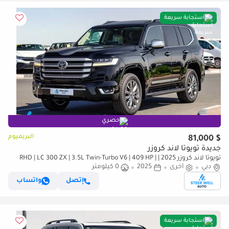
استجابة سريعة
حصري
البريميوم
$ 81,000
جديدة تويوتا لاند كروزر
تويوتا لاند كروزر 2025 | RHD | LC 300 ZX | 3.5L Twin-Turbo V6 | 409 HP |
دبي
4WD | For Export
أخرى
2025
0 كيلومتر
إتصل
واتساب
استجابة سريعة