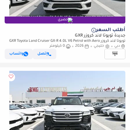
حصري
أطلب السعر
جديدة تويوتا لاند كروزر GXR
تويوتا لاند كروزر GXR Toyota Land Cruiser GX-R 4.0L V6 Petrol with Aero
دبي
Kit, Model 2026
خليجي
2026
0 كيلومتر
إتصل
واتساب