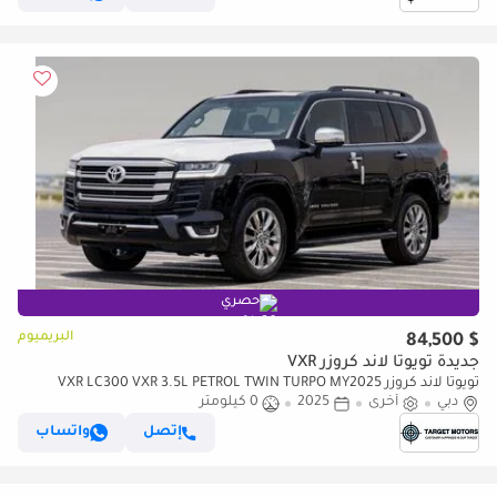
حصري
البريميوم
$ 84,500
جديدة تويوتا لاند كروزر VXR
تويوتا لاند كروزر VXR LC300 VXR 3.5L PETROL TWIN TURPO MY2025
دبي
أخرى
2025
0 كيلومتر
إتصل
واتساب