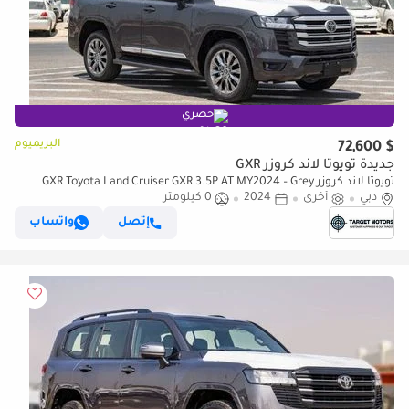
حصري
البريميوم
$ 72,600
جديدة تويوتا لاند كروزر GXR
تويوتا لاند كروزر GXR Toyota Land Cruiser GXR 3.5P AT MY2024 – Grey
دبي
أخرى
2024
0 كيلومتر
إتصل
واتساب