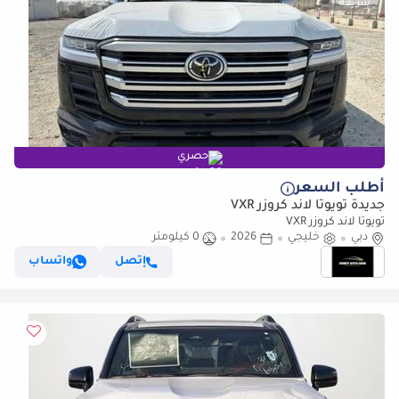
حصري
أطلب السعر
جديدة تويوتا لاند كروزر VXR
تويوتا لاند كروزر VXR
دبي
خليجي
2026
0 كيلومتر
إتصل
واتساب