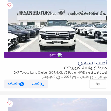
حصري
أطلب السعر
جديدة تويوتا لاند كروزر GXR
تويوتا لاند كروزر GXR Toyota Land Cruiser GX-R 4.0L V6 Petrol, 4WD
دبي
خليجي
2025
0 كيلومتر
إتصل
واتساب