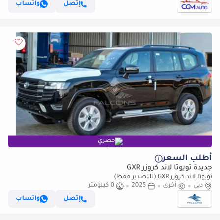
إتصل
واتساب
حصري
أطلب السعر
جديدة تويوتا لاند كروزر GXR
تويوتا لاند كروزر GXR (للتصدير فقط)
دبي
أخرى
2025
0 كيلومتر
إتصل
واتساب