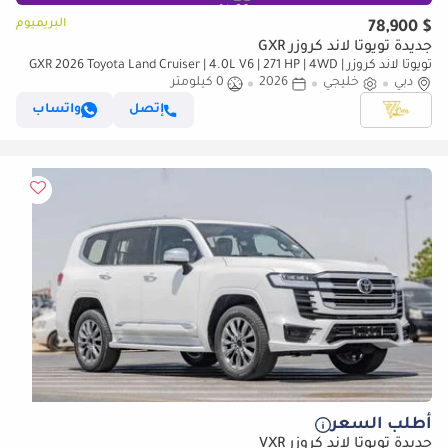
البريميوم
$ 78,900
جديدة تويوتا لاند كروزر GXR
تويوتا لاند كروزر GXR 2026 Toyota Land Cruiser | 4.0L V6 | 271 HP | 4WD |
دبي
GCC Specs
خليجي
2026
0 كيلومتر
إتصل
واتساب
أطلب السعر
جديدة تويوتا لاند كروزر VXR