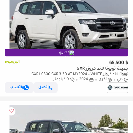
حصري
البريميوم
$ 65,500
جديدة تويوتا لاند كروزر GXR
تويوتا لاند كروزر GXR LC300 GXR 3.3D AT MY2024 – WHITE
دبي
أخرى
2024
0 كيلومتر
إتصل
واتساب