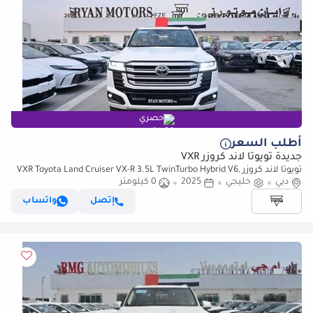
حصري
أطلب السعر
جديدة تويوتا لاند كروزر VXR
تويوتا لاند كروزر VXR Toyota Land Cruiser VX-R 3.5L TwinTurbo Hybrid V6,
دبي
4WD Model 2025
خليجي
2025
0 كيلومتر
إتصل
واتساب