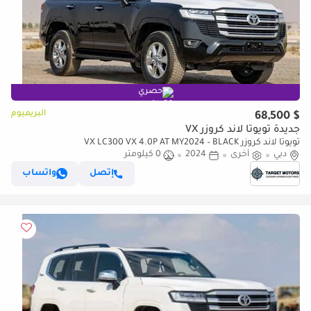
حصري
البريميوم
$ 68,500
جديدة تويوتا لاند كروزر VX
تويوتا لاند كروزر VX LC300 VX 4.0P AT MY2024 – BLACK
دبي
أخرى
2024
0 كيلومتر
إتصل
واتساب