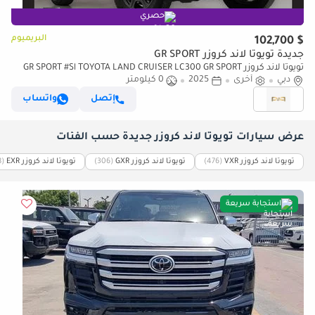
حصري
البريميوم
$ 102,700
جديدة تويوتا لاند كروزر GR SPORT
تويوتا لاند كروزر GR SPORT #Sl TOYOTA LAND CRUISER LC300 GR SPORT
دبي
أخرى
2025
0 كيلومتر
3.5L TWIN TURBO HYBRID HI(i) A/T PTR Only Export
إتصل
واتساب
عرض سيارات تويوتا لاند كروزر جديدة حسب الفئات
تويوتا لاند كروزر VXR
‏(476)
تويوتا لاند كروزر GXR
‏(306)
تويوتا لاند كروزر EXR
‏(8)
استجابة سريعة