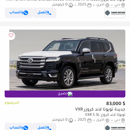
تويوتا لاند كروزر VXR TOYOTA LAND CRUISER LC300 VXR 3.3D AT MY2023
دبي
– BRONZE
أخرى
2025
0 كيلومتر
إتصل
واتساب
حصري
البريميوم
$ 83,000
جديدة تويوتا لاند كروزر VXR
تويوتا لاند كروزر VXR 3.3L
دبي
أخرى
2025
0 كيلومتر
إتصل
واتساب