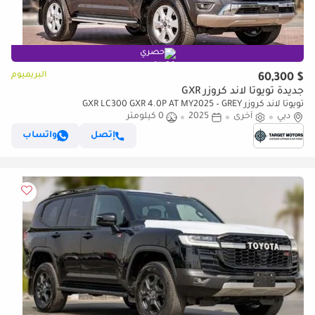
حصري
البريميوم
$ 60,300
جديدة تويوتا لاند كروزر GXR
تويوتا لاند كروزر GXR LC300 GXR 4.0P AT MY2025 – GREY
دبي
أخرى
2025
0 كيلومتر
إتصل
واتساب