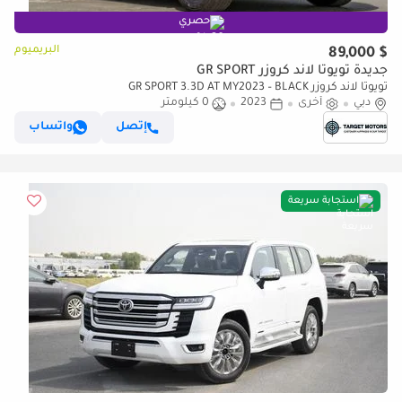
حصري
البريميوم
$ 89,000
جديدة تويوتا لاند كروزر GR SPORT
تويوتا لاند كروزر GR SPORT 3.3D AT MY2023 – BLACK
دبي
أخرى
2023
0 كيلومتر
إتصل
واتساب
استجابة سريعة