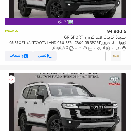
حصري
البريميوم
$ 94,800
جديدة تويوتا لاند كروزر GR SPORT
تويوتا لاند كروزر GR SPORT #Al TOYOTA LAND CRUISER LC300 GR SPORT
دبي
أخرى
2025
0 كيلومتر
3.5L TWIN TURBO HI(i) A/T PTR Only export
إتصل
واتساب