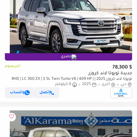
حصري
البريميوم
$ 78,300
جديدة تويوتا لاند كروزر
تويوتا لاند كروزر 2025 | RHD | LC 300 ZX | 3.5L Twin-Turbo V6 | 409 HP |
دبي
4WD | For Export
أخرى
2025
0 كيلومتر
إتصل
واتساب