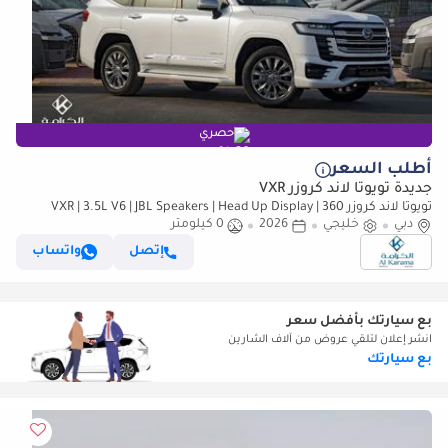
حصري
أطلب السعر
جديدة تويوتا لاند كروزر VXR
تويوتا لاند كروزر VXR | 3.5L V6 | JBL Speakers | Head Up Display | 360
دبي
خليجي
2026
Camera | Radar | Seat memory
0 كيلومتر
إتصل
واتساب
بع سيارتك بأفضل سعر
انشر إعلان لتلقي عروض من آلاف الشارين
بع سيارتك