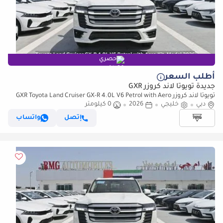
حصري
أطلب السعر
جديدة تويوتا لاند كروزر GXR
تويوتا لاند كروزر GXR Toyota Land Cruiser GX-R 4.0L V6 Petrol with Aero
دبي
Kit, Model 2026
خليجي
2026
0 كيلومتر
إتصل
واتساب