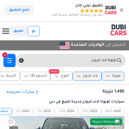
تطبيق دوبي كارز
افتح التطبيق
اعثر على سيارتك المثالية بسرعة أكبر
بع
تطبيق
الشحن إلى
الولايات المتحدة
3
تويوتا لاند كروزر
جديدة
تويوتا
لاند كروزر
النوع
السعر ($)
السنة
1,485 نتيجة
سيارات تويوتا لاند كروزر جديدة للبيع في دبي
2026
(809)
2025
(523)
2024
(108)
2022
(24)
2023
(21)
شاهد ا
استجابة سريعة