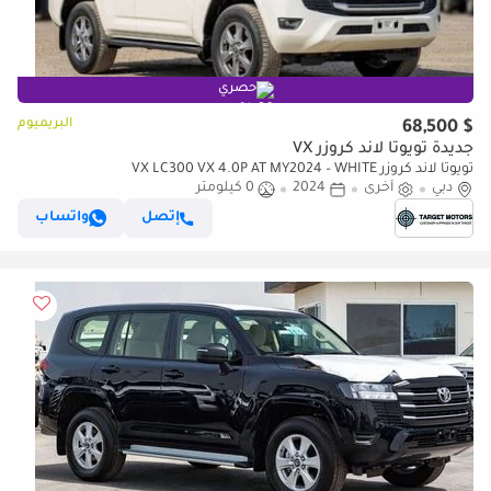
حصري
البريميوم
$ 68,500
جديدة تويوتا لاند كروزر VX
تويوتا لاند كروزر VX LC300 VX 4.0P AT MY2024 – WHITE
دبي
أخرى
2024
0 كيلومتر
إتصل
واتساب