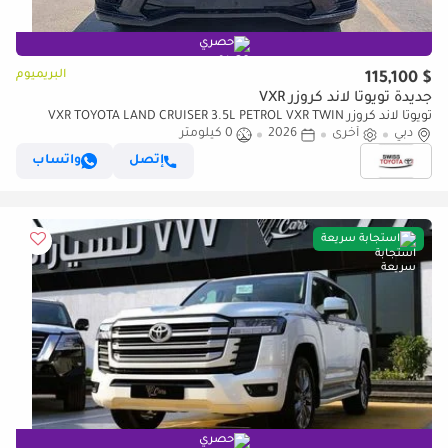
حصري
البريميوم
$ 115,100
جديدة تويوتا لاند كروزر VXR
تويوتا لاند كروزر VXR TOYOTA LAND CRUISER 3.5L PETROL VXR TWIN
دبي
أخرى
TURBO JBL MY2026
2026
0 كيلومتر
إتصل
واتساب
استجابة سريعة
حصري