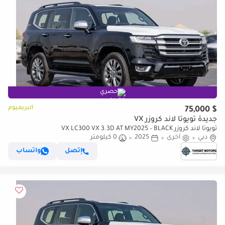
حصري
البريميوم
$ 75,000
جديدة تويوتا لاند كروزر VX
تويوتا لاند كروزر VX LC300 VX 3.3D AT MY2025 – BLACK
دبي
أخرى
2025
0 كيلومتر
إتصل
واتساب