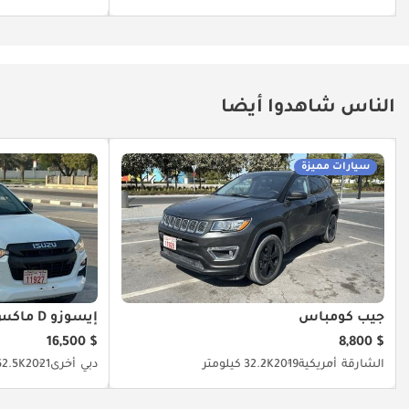
الناس شاهدوا أيضا
سيارات مميزة
جيب كومباس
إيسوزو D ماكس
$ 16,500
$ 8,800
الشارقة
أمريكية
2019
32.2K كيلومتر
دبي
أخرى
2021
62.5K كيلومت