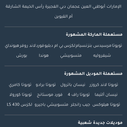
الإمارات
أبوظبي
العين
عجمان
دبي
الفجيرة
رأس الخيمة
الشارقة
أم القيوين
مستعملة الماركة المشهورة
تويوتا
مرسيدس بنز
نسيام
لكزس
بي ام دبليو
فورد
لاند روفر
هيونداي
شيفروليه
متسوبيشي
هوندا
بورش
مستعملة الموديل المشهورة
تويوتا لاند كروزر
نيسان باترول
تويوتا برادو
تويوتا كامري
نيسان ألتيما
تويوتا راف 4
فورد موستانج
تويوتا كورولا
تويوتا هيلوكس
جيب رانجلر
متسوبيشي باجيرو
لكزس LS 430
موديلات جديدة شعبية