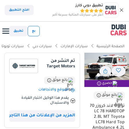
تطبيق دوبي كارز
ذكاء دوبي كارز
افتح التطبيق
اعثر على سيارتك المثالية بسرعة أكبر
ذكاء دوبيكارز
بع
تطبيق
أبرز المواصفات
الصفحة الرئيسية
سيارات الإمارات
سيارات دبي
سيارات تويوتا
قدرات حقيقية للطرق الوعرة
تم النشر من
Target Motors
أقل معدل انخفاض في القيمة في فئته
خزان وقود هو الأكبر في فئته
بائع موثّق
حصري
الموقع والاتجاهات
ملخص
بائع موثّق
يقدم هذا الوكيل اختبار القيادة
والاستبدال
تمثل Toyota Land Cruiser 70 موديل 2025 توازناً مثالياً بين الإرث العريق
تويوتا لاند كروزر 70
والتكنولوجيا الحديثة، حيث تجمع بين محرك ديزل 4.2L الجبار وناقل حركة
LC 78 HARDTOP
المزيد من الإعلانات من هذا التاجر
يدوي يمنح السائق سيطرة كاملة في أصعب الظروف. بفضل لونها
2.8L MT Toyota
الأبيض الذي يعد الأكثر طلباً وإعادة بيع في سوق الخليج، تضمن هذه
LC78 Hard Top
Ambulance 4.2L
السيارة قيمة استثمارية استثنائية طويلة الأمد. صُممت هذه النسخة