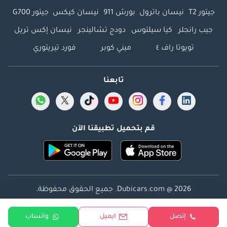
جيتور T2
نيسان باترول
بورش 911
نيسان كيكس
جيتور G700
جيب رانجلر
كيا سيلتوس
دودج تشالينجر
نيسان إكس تريل
تويوتا راف ٤
ميني كوبر
فورد تيريتوري
تابعنا
قم بتحميل تطبيقنا الآن
Dubicars.com @ 2026. جميع الحقوق محفوظة.
العنوان: 2114 ، برج شذى ، المدينة الإعلامية ، دبي ، الإمارات
إتصل
ايميل
واتساب