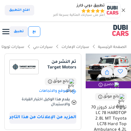
تطبيق دوبي كارز
ذكاء دوبي كارز
افتح التطبيق
اعثر على سيارتك المثالية بسرعة أكبر
ذكاء دوبيكارز
بع
تطبيق
أبرز المواصفات
الصفحة الرئيسية
سيارات الإمارات
سيارات دبي
سيارات تويوتا
قدرات دفع رباعي حقيقية
تم النشر من
Target Motors
أقل معدل انخفاض في القيمة في الفئة
أكبر سعة وقود في فئتها
بائع موثّق
حصري
الموقع والاتجاهات
ملخص
بائع موثّق
يقدم هذا الوكيل اختبار القيادة
والاستبدال
تعتبر Toyota Land Cruiser 70 موديل 2025 بإصدار LC 78 HARDTOP الخيار
تويوتا لاند كروزر 70
الأمثل لمن يبحث عن الصلابة والاعتمادية المطلقة في منطقة الخليج،
LC 78 HARDTOP
المزيد من الإعلانات من هذا التاجر
حيث يجمع هذا الموديل الأحدث بين الإرث التاريخي والتحسينات الميكانيكية
2.8L MT Toyota
المعاصرة. بفضل المحرك Diesel سعة 2.8L (المعدل عن سعة 4.2L
LC78 Hard Top
Ambulance 4.2L
التقليدية في المواصفات) وناقل الحركة اليدوي، يوفر هذا الوحش عزم دوران