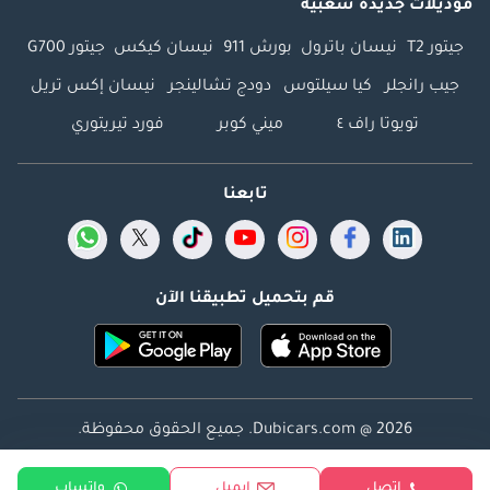
موديلات جديدة شعبية
جيتور T2
نيسان باترول
بورش 911
نيسان كيكس
جيتور G700
جيب رانجلر
كيا سيلتوس
دودج تشالينجر
نيسان إكس تريل
تويوتا راف ٤
ميني كوبر
فورد تيريتوري
تابعنا
قم بتحميل تطبيقنا الآن
Dubicars.com @ 2026. جميع الحقوق محفوظة.
العنوان: 2114 ، برج شذى ، المدينة الإعلامية ، دبي ، الإمارات
إتصل
ايميل
واتساب