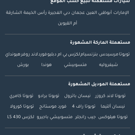
سيارات مستعملة
للبيع
حسب الموقع
الإمارات
أبوظبي
العين
عجمان
دبي
الفجيرة
رأس الخيمة
الشارقة
أم القيوين
مستعملة الماركة المشهورة
تويوتا
مرسيدس بنز
نسيام
لكزس
بي ام دبليو
فورد
لاند روفر
هيونداي
شيفروليه
متسوبيشي
هوندا
بورش
مستعملة الموديل المشهورة
تويوتا لاند كروزر
نيسان باترول
تويوتا برادو
تويوتا كامري
نيسان ألتيما
تويوتا راف 4
فورد موستانج
تويوتا كورولا
تويوتا هيلوكس
جيب رانجلر
متسوبيشي باجيرو
لكزس LS 430