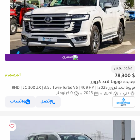
حصري
مقود يمين
البريميوم
$ 78,300
جديدة تويوتا لاند كروزر
تويوتا لاند كروزر 2025 | RHD | LC 300 ZX | 3.5L Twin-Turbo V6 | 409 HP |
دبي
4WD | For Export (للتصدير فقط)
أخرى
2025
0 كيلومتر
إتصل
واتساب