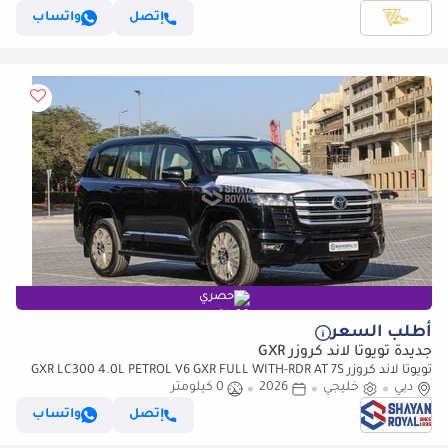
إتصل
واتساب
حصري
أطلب السعر
جديدة تويوتا لاند كروزر GXR
تويوتا لاند كروزر GXR LC300 4.0L PETROL V6 GXR FULL WITH-RDR AT 7S
دبي
2026MY
خليجي
2026
0 كيلومتر
إتصل
واتساب