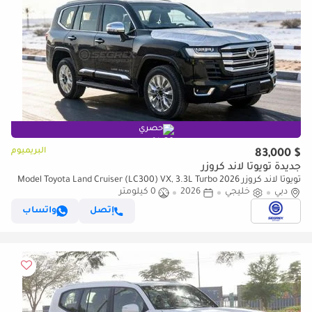
حصري
البريميوم
$ 83,000
جديدة تويوتا لاند كروزر
تويوتا لاند كروزر 2026 Model Toyota Land Cruiser (LC300) VX, 3.3L Turbo
دبي
Diesel 4WD 10A/T
خليجي
2026
0 كيلومتر
إتصل
واتساب