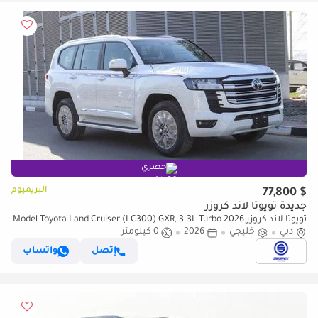
حصري
البريميوم
$ 77,800
جديدة تويوتا لاند كروزر
تويوتا لاند كروزر 2026 Model Toyota Land Cruiser (LC300) GXR, 3.3L Turbo
دبي
Diesel 4WD 10A/T
خليجي
2026
0 كيلومتر
إتصل
واتساب