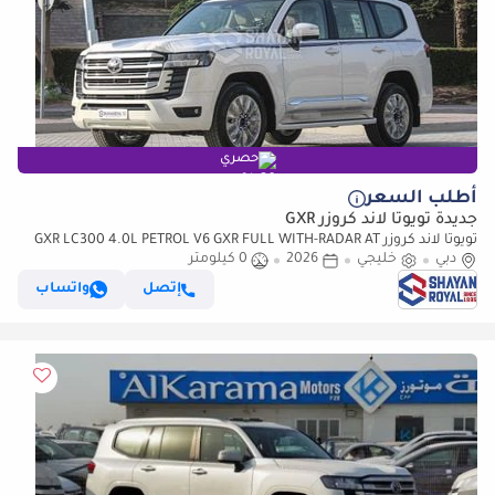
حصري
أطلب السعر
جديدة تويوتا لاند كروزر GXR
تويوتا لاند كروزر GXR LC300 4.0L PETROL V6 GXR FULL WITH-RADAR AT
دبي
7S 2026MY
خليجي
2026
0 كيلومتر
إتصل
واتساب