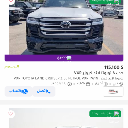
استجابة سريعة
حصري
البريميوم
$ 115,100
جديدة تويوتا لاند كروزر VXR
تويوتا لاند كروزر VXR TOYOTA LAND CRUISER 3.5L PETROL VXR TWIN
دبي
أخرى
TURBO JBL MY2026
2026
0 كيلومتر
إتصل
واتساب
استجابة سريعة