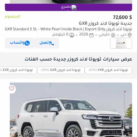
حصري
البريميوم
$ 72,600
جديدة تويوتا لاند كروزر GXR
تويوتا لاند كروزر GXR Standard 3.5L - White Pearl Inside Black | Export Only
دبي
خليجي
2026
0 كيلومتر
إتصل
واتساب
عرض سيارات تويوتا لاند كروزر جديدة حسب الفئات
تويوتا لاند كروزر VXR
‏(476)
تويوتا لاند كروزر GXR
‏(305)
تويوتا لاند كروزر EXR
‏(8)