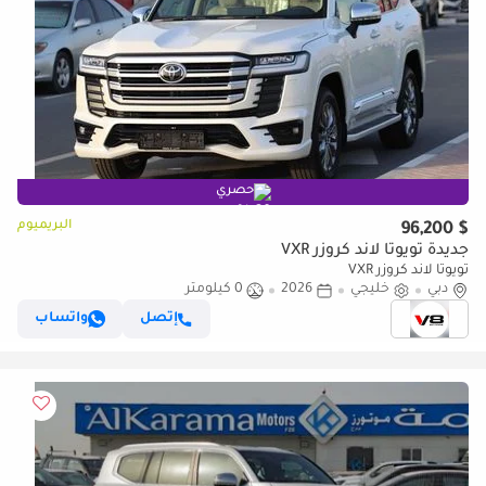
حصري
البريميوم
$ 96,200
جديدة تويوتا لاند كروزر VXR
تويوتا لاند كروزر VXR
دبي
خليجي
2026
0 كيلومتر
إتصل
واتساب