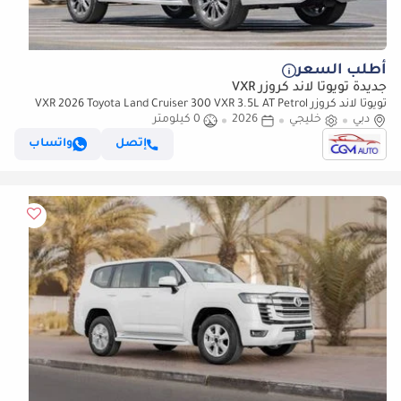
أطلب السعر
جديدة تويوتا لاند كروزر VXR
تويوتا لاند كروزر VXR 2026 Toyota Land Cruiser 300 VXR 3.5L AT Petrol
دبي
خليجي
Twin Turbo (White-red)
2026
0 كيلومتر
إتصل
واتساب