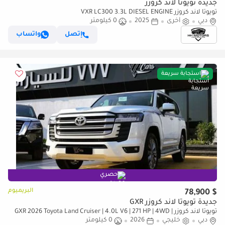
جديدة تويوتا لاند كروزر
تويوتا لاند كروزر VXR LC300 3.3L DIESEL ENGINE
دبي
أخرى
2025
0 كيلومتر
إتصل
واتساب
استجابة سريعة
حصري
البريميوم
$ 78,900
جديدة تويوتا لاند كروزر GXR
تويوتا لاند كروزر GXR 2026 Toyota Land Cruiser | 4.0L V6 | 271 HP | 4WD |
دبي
GCC Specs
خليجي
2026
0 كيلومتر