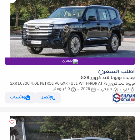
حصري
أطلب السعر
جديدة تويوتا لاند كروزر GXR
تويوتا لاند كروزر GXR LC300 4.0L PETROL V6 GXR FULL WITH-RDR AT 7S
دبي
2026MY
خليجي
2026
0 كيلومتر
إتصل
واتساب