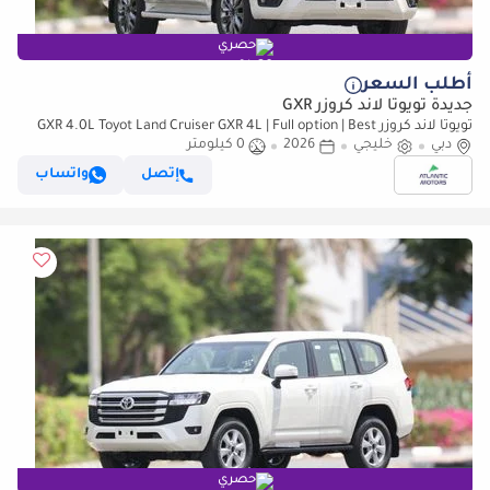
حصري
أطلب السعر
جديدة تويوتا لاند كروزر GXR
تويوتا لاند كروزر GXR 4.0L Toyot Land Cruiser GXR 4L | Full option | Best
دبي
Export Price (للتصدير فقط)
خليجي
2026
0 كيلومتر
إتصل
واتساب
حصري