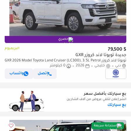
حصري
البريميوم
$ 79,500
جديدة تويوتا لاند كروزر GXR
تويوتا لاند كروزر GXR 2026 Model Toyota Land Cruiser (LC300), 3.5L Petrol
دبي
4WD 10A/T
خليجي
2026
0 كيلومتر
إتصل
واتساب
بع سيارتك بأفضل سعر
انشر إعلان لتلقي عروض من آلاف الشارين
بع سيارتك
استجابة سريعة