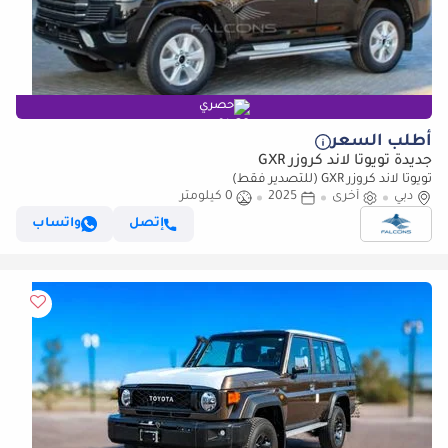
حصري
أطلب السعر
جديدة تويوتا لاند كروزر GXR
تويوتا لاند كروزر GXR (للتصدير فقط)
دبي
أخرى
2025
0 كيلومتر
إتصل
واتساب