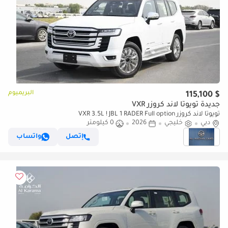
البريميوم
$ 115,100
جديدة تويوتا لاند كروزر VXR
تويوتا لاند كروزر VXR 3.5L ! JBL 1 RADER Full option
دبي
خليجي
2026
0 كيلومتر
إتصل
واتساب