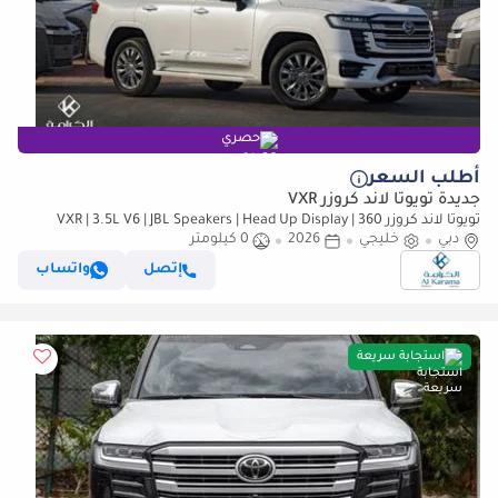
حصري
أطلب السعر
جديدة تويوتا لاند كروزر VXR
تويوتا لاند كروزر VXR | 3.5L V6 | JBL Speakers | Head Up Display | 360
دبي
خليجي
2026
Camera | Radar | Seat memory
0 كيلومتر
إتصل
واتساب
استجابة سريعة