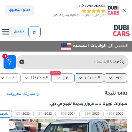
تطبيق دوبي كارز
افتح التطبيق
اعثر على سيارتك المثالية بسرعة أكبر
بع
تطبيق
الشحن إلى
الولايات المتحدة
3
تويوتا لاند كروزر
جديدة
تويوتا
لاند كروزر
النوع
السعر ($)
السنة
1,483 نتيجة
سيارات تويوتا لاند كروزر جديدة للبيع في دبي
2026
(806)
2025
(524)
2024
(108)
2022
(24)
2023
(21)
شاهد 