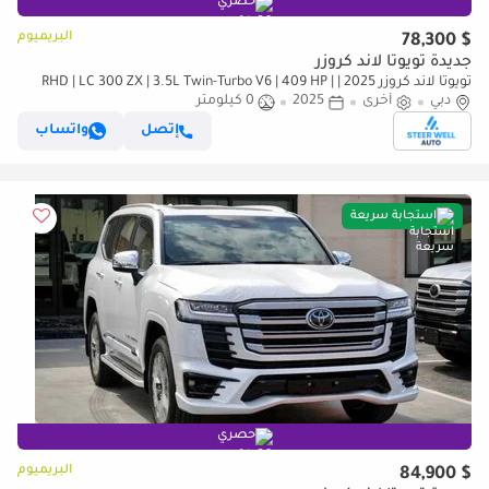
حصري
البريميوم
$ 78,300
جديدة تويوتا لاند كروزر
تويوتا لاند كروزر 2025 | RHD | LC 300 ZX | 3.5L Twin-Turbo V6 | 409 HP |
دبي
4WD | For Export
أخرى
2025
0 كيلومتر
إتصل
واتساب
استجابة سريعة
حصري
البريميوم
$ 84,900