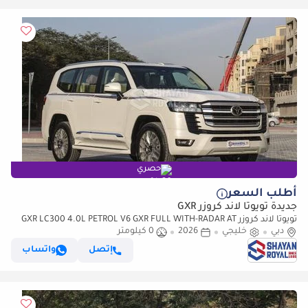
حصري
أطلب السعر
جديدة تويوتا لاند كروزر GXR
تويوتا لاند كروزر GXR LC300 4.0L PETROL V6 GXR FULL WITH-RADAR AT
دبي
7S 2026MY
خليجي
2026
0 كيلومتر
إتصل
واتساب