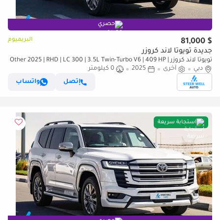
حصري
البريميوم
$ 81,000
جديدة تويوتا لاند كروزر
تويوتا لاند كروزر Other 2025 | RHD | LC 300 | 3.5L Twin-Turbo V6 | 409 HP |
دبي
4WD | For Export
أخرى
2025
0 كيلومتر
إتصل
واتساب
استجابة سريعة