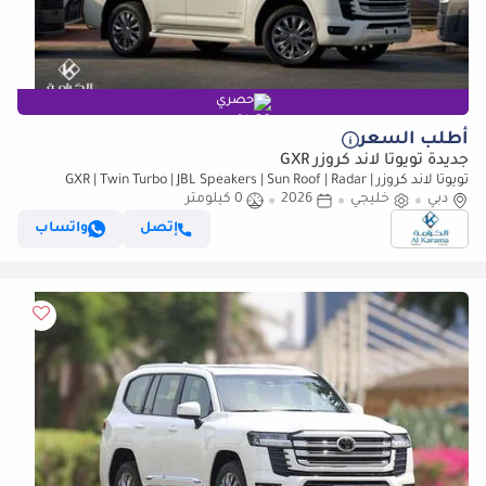
حصري
أطلب السعر
جديدة تويوتا لاند كروزر GXR
تويوتا لاند كروزر GXR | Twin Turbo | JBL Speakers | Sun Roof | Radar |
دبي
خليجي
Leather Seats | GCC Specs
2026
0 كيلومتر
إتصل
واتساب