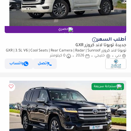
حصري
أطلب السعر
جديدة تويوتا لاند كروزر GXR
تويوتا لاند كروزر GXR | 3.5L V6 | Cool Seats | Rear Camera | Radar | Sunroof
دبي
خليجي
| GCC Specs | Diff Locks
2026
0 كيلومتر
إتصل
واتساب
استجابة سريعة