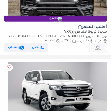
حصري
أطلب السعر
جديدة تويوتا لاند كروزر VXR
تويوتا لاند كروزر VXR TOYOTA LC300 3.5L TT PETROL 2026 MODEL GCC
دبي
خليجي
2026
0 كيلومتر
إتصل
واتساب