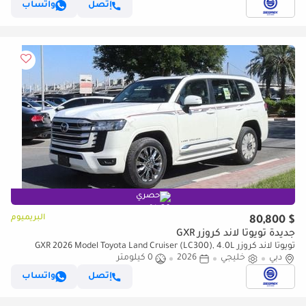
إتصل
واتساب
حصري
البريميوم
$ 80,800
جديدة تويوتا لاند كروزر GXR
تويوتا لاند كروزر GXR 2026 Model Toyota Land Cruiser (LC300), 4.0L
دبي
Petrol 4WD 6A/T
خليجي
2026
0 كيلومتر
إتصل
واتساب