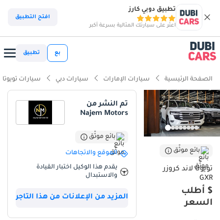
تطبيق دوبي كارز
ذكاء دوبي كارز
افتح التطبيق
اعثر على سيارتك المثالية بسرعة أكبر
ذكاء دوبيكارز
بع
تطبيق
أبرز المواصفات
الصفحة الرئيسية
سيارات الإمارات
سيارات دبي
سيارات تويوتا
قدرات حقيقية للطرق الوعرة
تم النشر من
Najem Motors
أدنى معدل استهلاك للقيمة في فئتها
سعة 7 مقاعد مع مساحات واسعة
بائع موثّق
بائع موثّق
الموقع والاتجاهات
ملخص
يقدم هذا الوكيل اختبار القيادة
تويوتا لاند كروزر
والاستبدال
يمثل هذا الطراز من Toyota Land Cruiser لعام 2025 قمة الاعتمادية في
GXR
السوق الخليجي، خاصة وأنه يأتي بمواصفات GXR التي توازن بين الرفاهية
$ أطلب
المزيد من الإعلانات من هذا التاجر
والعملية بشكل مثالي. وبما أن السيارة جديدة كلياً وبالمواصفات الخليجية،
السعر
فإنها تمنح المشتري راحة بال مطلقة فيما يخص الكفالة وتوفر قطع
الغيار في أي منطقة من دول مجلس التعاون. اللون الأبيض الخارجي ليس