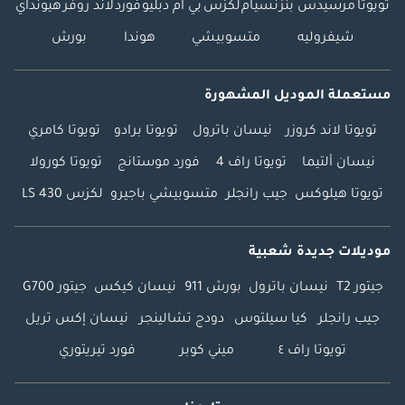
تويوتا
مرسيدس بنز
نسيام
لكزس
بي ام دبليو
فورد
لاند روفر
هيونداي
شيفروليه
متسوبيشي
هوندا
بورش
مستعملة الموديل المشهورة
تويوتا لاند كروزر
نيسان باترول
تويوتا برادو
تويوتا كامري
نيسان ألتيما
تويوتا راف 4
فورد موستانج
تويوتا كورولا
تويوتا هيلوكس
جيب رانجلر
متسوبيشي باجيرو
لكزس LS 430
موديلات جديدة شعبية
جيتور T2
نيسان باترول
بورش 911
نيسان كيكس
جيتور G700
جيب رانجلر
كيا سيلتوس
دودج تشالينجر
نيسان إكس تريل
تويوتا راف ٤
ميني كوبر
فورد تيريتوري