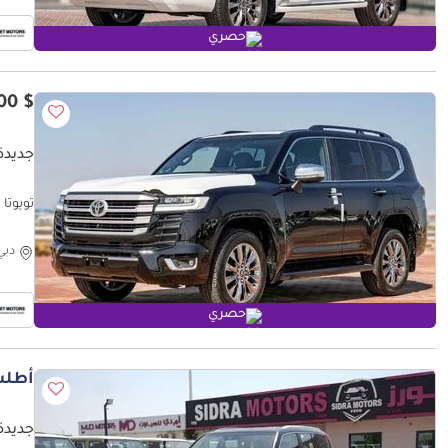
حصري
$ 86,300
جديدة ت
تويوتا لاند كروزر PTION 2025
دبي
حصري
أطلب
جديدة ت