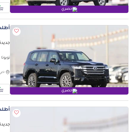
حصري
أطلب
جديدة ت
تويوتا لاند كروزر n 2025
دبي
حصري
أطلب
جديدة ت