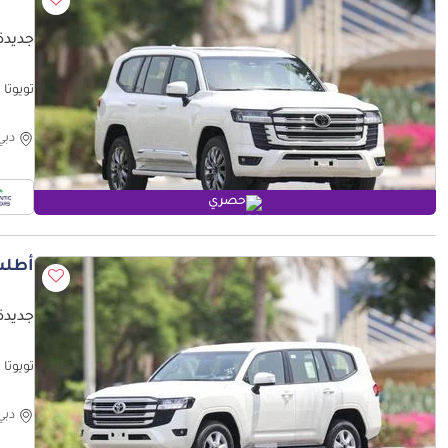
جديدة ت
Price (للتصدير فقط)
دبي
حصري
أطلب
جديدة ت
فقط)
دبي