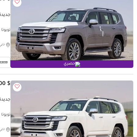
جديدة ت
تويوتا ل
دبي
حصري
$ 84,900
جديدة ت
تويوتا لاند كروزر 2025
دبي