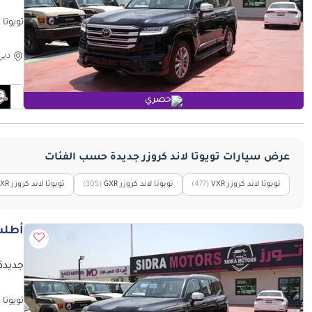
 MY25
دبي
حصري
عرض سيارات تويوتا لاند كروزر جديدة حسب الفئات
تويوتا لاند كروزر VXR
‏(477)
تويوتا لاند كروزر GXR
‏(305)
تويوتا لاند كروزر EXR
أطلب
جديدة ت