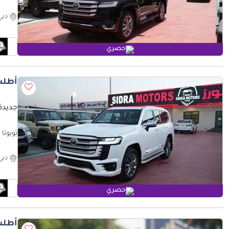
 MY26
دبي
حصري
أطلب
جديدة ت
 MY26
دبي
حصري
أطلب