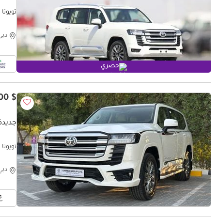
تويوتا لاند كروزر ion 2026
دبي
حصري
$ 89,500
جديدة ت
تويوتا لاند كر
دبي