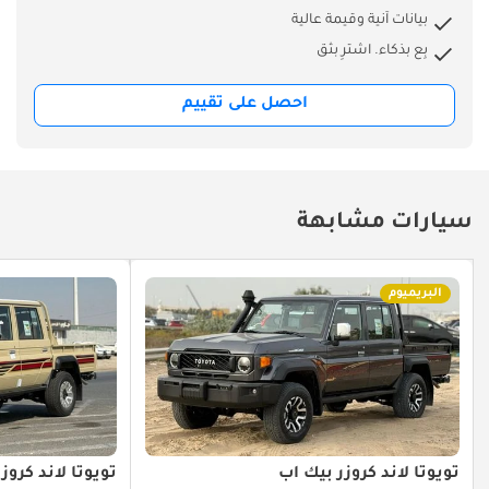
بيانات آنية وقيمة عالية
بِع بذكاء. اشترِ بثق
احصل على تقييم
سيارات مشابهة
البريميوم
تويوتا لاند كروزر بيك آب
تويوتا لاند كروز