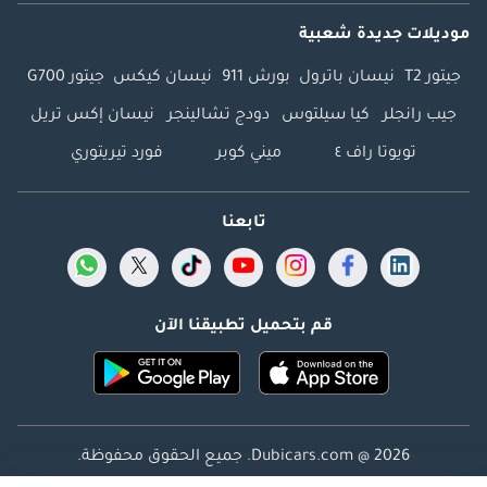
موديلات جديدة شعبية
جيتور T2
نيسان باترول
بورش 911
نيسان كيكس
جيتور G700
جيب رانجلر
كيا سيلتوس
دودج تشالينجر
نيسان إكس تريل
تويوتا راف ٤
ميني كوبر
فورد تيريتوري
تابعنا
قم بتحميل تطبيقنا الآن
Dubicars.com @ 2026. جميع الحقوق محفوظة.