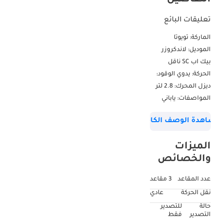
تعليقات البائع
الماركة: تويوتا
الموديل: لاندكروزر
بيك اب SC ناقل
الحركة: يدوي الوقود:
ديزل المحرك: 2.8 لتر
المواصفات: ياباني
العجلات: 4x4 السنة:
شاهدة الوصف الكامل
2025 اللون: أبيض
الداخل: أسود التوجيه:
الميزات
يمين
والخصائص
عدد المقاعد
3 مقاعد
نقل الحركة
عادي
حالة
للتصدير
التصدير
فقط