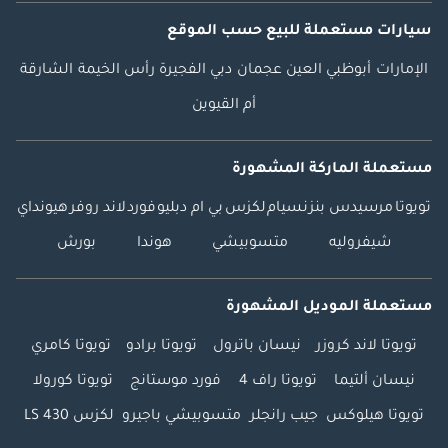
سيارات مستعملة
للبيع
حسب الموقع
الإمارات
أبوظبي
العين
عجمان
دبي
الفجيرة
رأس الخيمة
الشارقة
أم القيوين
مستعملة الماركة المشهورة
تويوتا
مرسيدس بنز
نسيام
لكزس
بي ام دبليو
فورد
لاند روفر
هيونداي
شيفروليه
متسوبيشي
هوندا
بورش
مستعملة الموديل المشهورة
تويوتا لاند كروزر
نيسان باترول
تويوتا برادو
تويوتا كامري
نيسان ألتيما
تويوتا راف 4
فورد موستانج
تويوتا كورولا
تويوتا هيلوكس
جيب رانجلر
متسوبيشي باجيرو
لكزس LS 430