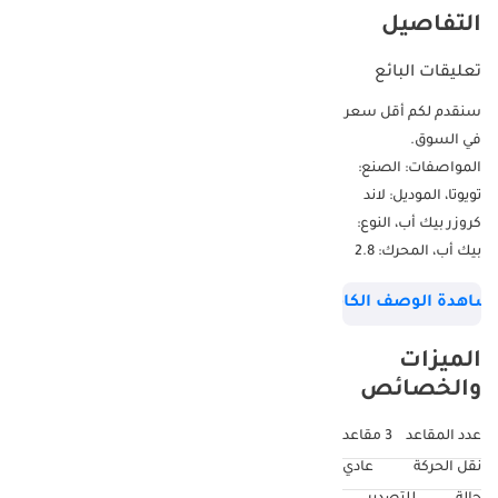
التفاصيل
تعليقات البائع
سنقدم لكم أقل سعر
في السوق.
المواصفات: الصنع:
تويوتا، الموديل: لاند
كروزر بيك أب، النوع:
بيك أب، المحرك: 2.8
لتر، الوقود: ديزل، رمز
شاهدة الوصف الكامل
السيارة: SCDTMF.
اسمي محمد نعمان،
الميزات
ويسعدني
والخصائص
مساعدتكم. لمزيد من
التفاصيل، يرجى
عدد المقاعد
3 مقاعد
الاتصال أو مراسلتنا
نقل الحركة
عادي
عبر واتساب. شركة