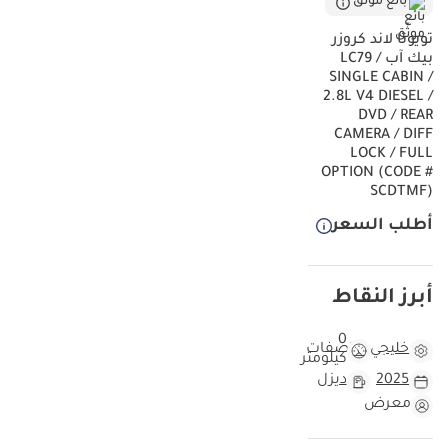
بائع موثّق
تويوتا لاند كروزر
بيك آب LC79 /
SINGLE CABIN /
2.8L V4 DIESEL /
DVD / REAR
CAMERA / DIFF
LOCK / FULL
OPTION (CODE #
SCDTMF)
أطلب السعر
أبرز النقاط
0
خليجي
مواصفات
كيلومتر
2025
ديزل
معرض