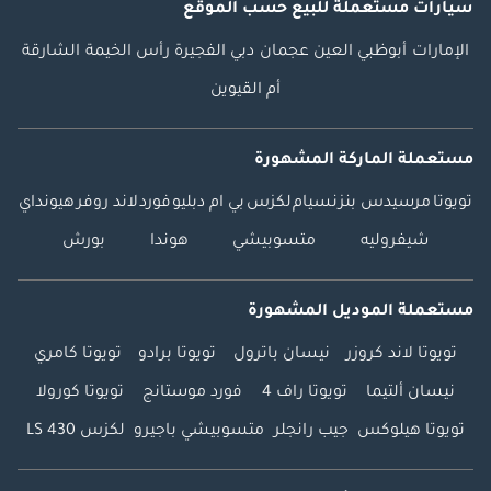
سيارات مستعملة
للبيع
حسب الموقع
الإمارات
أبوظبي
العين
عجمان
دبي
الفجيرة
رأس الخيمة
الشارقة
أم القيوين
مستعملة الماركة المشهورة
تويوتا
مرسيدس بنز
نسيام
لكزس
بي ام دبليو
فورد
لاند روفر
هيونداي
شيفروليه
متسوبيشي
هوندا
بورش
مستعملة الموديل المشهورة
تويوتا لاند كروزر
نيسان باترول
تويوتا برادو
تويوتا كامري
نيسان ألتيما
تويوتا راف 4
فورد موستانج
تويوتا كورولا
تويوتا هيلوكس
جيب رانجلر
متسوبيشي باجيرو
لكزس LS 430