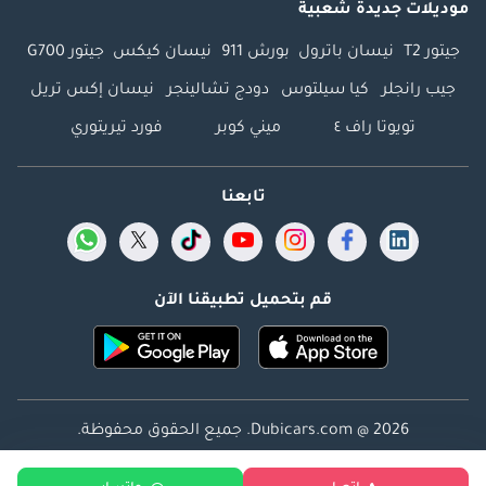
موديلات جديدة شعبية
جيتور T2
نيسان باترول
بورش 911
نيسان كيكس
جيتور G700
جيب رانجلر
كيا سيلتوس
دودج تشالينجر
نيسان إكس تريل
تويوتا راف ٤
ميني كوبر
فورد تيريتوري
تابعنا
قم بتحميل تطبيقنا الآن
Dubicars.com @ 2026. جميع الحقوق محفوظة.
العنوان: 2114 ، برج شذى ، المدينة الإعلامية ، دبي ، الإمارات