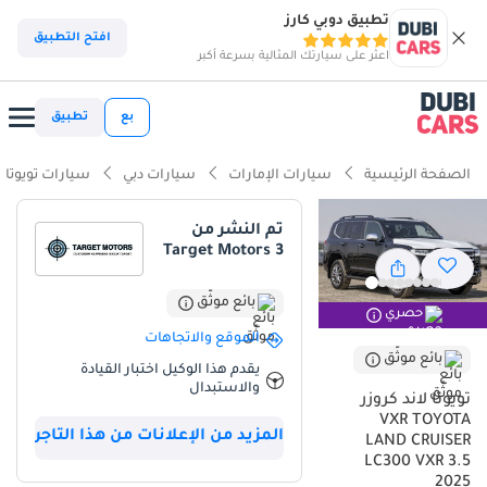
تطبيق دوبي كارز
ذكاء دوبي كارز
افتح التطبيق
اعثر على سيارتك المثالية بسرعة أكبر
ذكاء دوبيكارز
بع
تطبيق
أبرز المواصفات
الصفحة الرئيسية
سيارات الإمارات
سيارات دبي
سيارات تويوتا
مؤهلة فعلياً للسير على الطرق الوعرة
تم النشر من
Target Motors 3
أقل نسبة انخفاض في القيمة في الفئة
أحدث أنظمة ADAS قياسية
بائع موثّق
حصري
الموقع والاتجاهات
ملخص
بائع موثّق
يقدم هذا الوكيل اختبار القيادة
والاستبدال
تعتبر هذه النسخة من Toyota Land Cruiser VXR خياراً استثنائياً في السوق
تويوتا لاند كروزر
المحلي، حيث تجمع بين التكنولوجيا المتقدمة والاعتمادية الأسطورية التي
VXR TOYOTA
المزيد من الإعلانات من هذا التاجر
تشتهر بها هذه الفئة. بفضل لونها الأسود الملكي الذي يعد من أكثر الألوان
LAND CRUISER
طلباً وقوة في إعادة البيع في منطقة الخليج، توفر السيارة قيمة استثمارية
LC300 VXR 3.5
2025
طويلة الأمد. محرك الـ 3.5 لتر بتيربو مزدوج يقدم أداءً يتفوق على المحركات