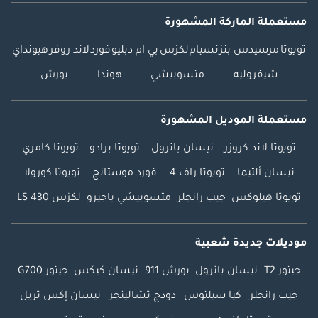
مستعملة الماركة المشهورة
تويوتا
مرسيدس بنز
نسيام
لكزس
بي ام دبليو
فورد
لاند روفر
هيونداي
شيفروليه
متسوبيشي
هوندا
بورش
مستعملة الموديل المشهورة
تويوتا لاند كروزر
نيسان باترول
تويوتا برادو
تويوتا كامري
نيسان ألتيما
تويوتا راف 4
فورد موستانج
تويوتا كورولا
تويوتا هيلوكس
جيب رانجلر
متسوبيشي باجيرو
لكزس LS 430
موديلات جديدة شعبية
جيتور T2
نيسان باترول
بورش 911
نيسان كيكس
جيتور G700
جيب رانجلر
كيا سيلتوس
دودج تشالينجر
نيسان إكس تريل