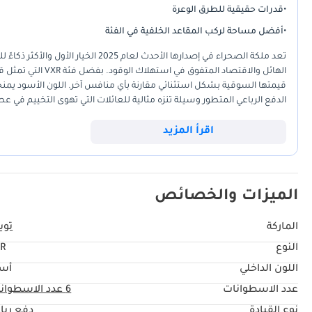
•
قدرات حقيقية للطرق الوعرة
•
أفضل مساحة لركب المقاعد الخلفية في الفئة
الهائل والاقتصاد ا
قيمتها السوقية بشكل استثنائي مقارنة بأي منافس آخر. اللون الأسود يمنحه
الدفع الرباعي المتطور وسيلة تنزه مثالية للعائلات التي تهوى التخييم في عط
المطلقة والقدرة التحملية التي لا تضاهى في ظروف الحرارة الشديدة. بالنسب
وسهولة الصيانة في كافة أنحاء المنطقة.
اقرأ المزيد
الميزات والخصائص
الماركة
تويو
النوع
R
اللون الداخلي
أس
عدد الاسطوانات
6
عدد الاسطوان
نوع القيادة
دفع ربا