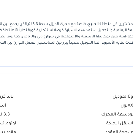
تعد ملكة الصحراء في إصدارها الأحدث لعام 2025 الخيار الأول والأكثر ذكاءً للمشترين في منطقة الخليج، خاصة مع محرك الديزل سعة .3
لمتفوق في استهلاك الوقود. بفضل فئة VXR التي تمثل قمة الرفاهية والتجهيزات، تعد هذه السيارة فرصة استثمارية قوية نظراً لأنها ت
ا هيبة تليق بمكانتها الرسمية والاجتماعية في شوارع دبي والرياض، كما يوفر نظا
لات نهاية الأسبوع. هذا الموديل تحديداً يبرز بين المنافسين بفضل التوازن بين الف
ة للمشتري الخليجي، توفر هذه السيارة راحة البال الكاملة بفضل توفر قطع الغيار
تا
الموديل
لاند كرو
VX
لون
أسو
ود
سعة المحرك
3.3 ليتر
ات
نقل الحركة
اوتوماتي
عي
جهة المقود
مقود يس