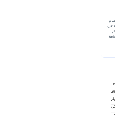
3 لتر الذي يجمع بين العزم
حافظ على
م
خامة
زر
د
كي
ار