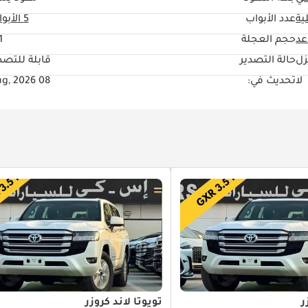
ية
عدد الأبواب
5 الأبواب
حجم العجلة
"
زل
حالة التصدير
قابلة للتصد
لا
تحديث في:
08 Aug, 2026
ر
تويوتا لاند كروزر