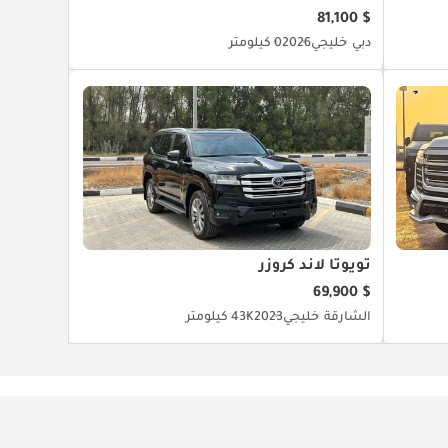
$ 81,100
دبي
خليجي
2026
0 كيلومتر
تويوتا لاند كروزر
$ 69,900
الشارقة
خليجي
2023
43K كيلومتر