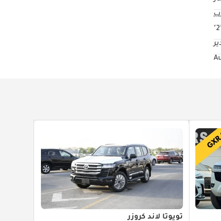
21
ير
تويوتا لاند كروزر