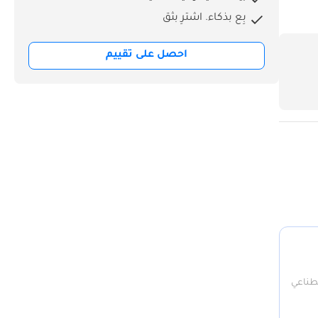
بِع بذكاء. اشترِ بثق
احصل على تقييم
صطناعي