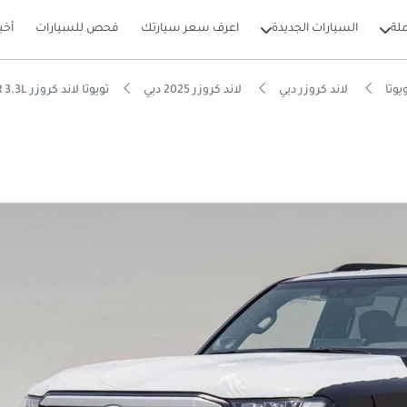
لة
السيارات الجديدة
اعرف سعر سيارتك
فحص للسيارات
أخب
يوتا
لاند كروزر دبي
لاند كروزر 2025 دبي
تويوتا لاند كروزر VXR 3.3L
بيكارز
ل استهلاك للقيمة في فئتها
قيقية للطرق الوعرة
احة لركب المقاعد الخلفية في الفئة