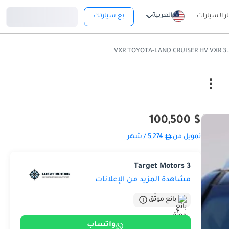
تسجيل دخول
العربية
ار السيارات
بع سيارتك
$ 100,500
تمويل من
5,274
/ شهر
Target Motors 3
مشاهدة المزيد من الإعلانات
بائع موثّق
واتساب