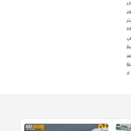
زر
د
عي
ية
ة
لا