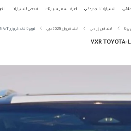
لة
السيارات الجديدة
اعرف سعر سيارتك
فحص للسيارات
أخب
يوتا
لاند كروزر دبي
لاند كروزر 2025 دبي
تويوتا لاند كروزر VXR TOYOTA-LAND CRUISER HV VXR 3.5 A/T
بيكارز
 دفع رباعي حقيقية
ل استهلاك للقيمة في فئتها