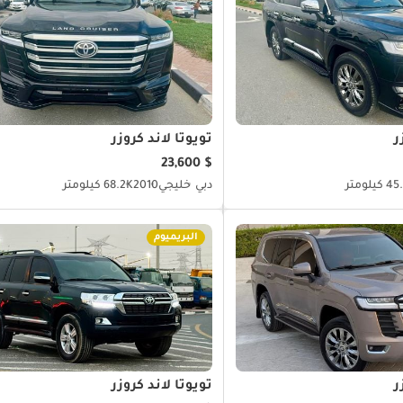
ر
تويوتا لاند كروزر
$ 23,600
كيلومتر
دبي
خليجي
2010
68.2K كيلومتر
البريميوم
ر
تويوتا لاند كروزر