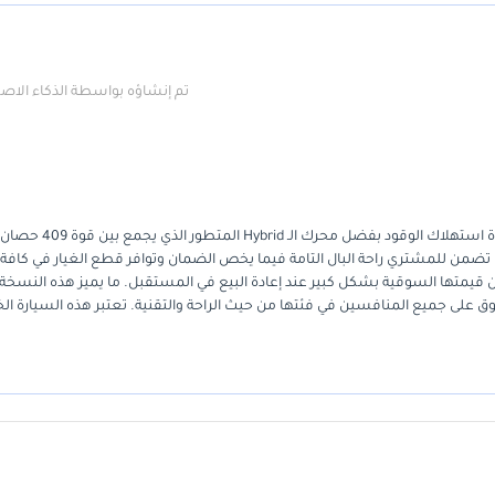
تم إنشاؤه بواسطة الذكاء الا
تعد هذه السيارة فرصة استثنائية لمن يبحث عن الفخامة المطلقة مع كفاءة استهلاك الوقود بفضل محرك الـ Hybrid المتطور الذي يجمع بين قوة 409 حصان
الملحوظ. بكونها من موديلات 2025 وبمواصفات خليجية GCC، فهي تضمن للمشتري راحة البال التامة فيما يخص الضمان وتوافر قطع الغيار في كا
 قيمتها السوقية بشكل كبير عند إعادة البيع في المستقبل. ما يميز هذه النسخة ت
فاءة المحرك الهجين وقدرات الـ VXR الفائقة التي تتفوق على جميع المنافسين في فئتها من حيث الراحة والتقنية. تعتبر هذه السيارة ال
الأول للعائلات الخليجية التي تقدر الجودة والاعتمادية الطويلة الأمد. أهم ما يجب مراعاته هو أن امتلاك Land Cruiser في الخليج ليس مجرد شراء سيارة، بل هو