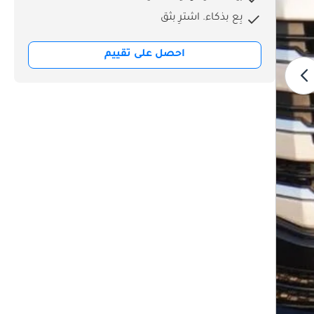
بِع بذكاء. اشترِ بثق
احصل على تقييم