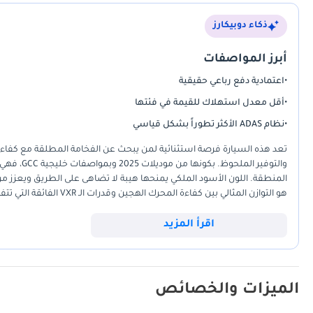
ذكاء دوبيكارز
أبرز المواصفات
•
اعتمادية دفع رباعي حقيقية
•
أقل معدل استهلاك للقيمة في فئتها
•
نظام ADAS الأكثر تطوراً بشكل قياسي
والتوفير 
المنطقة. اللون الأسود الملكي يمنحها هيبة لا تضاهى على الطريق ويعزز من
هو التوازن المثالي بين ك
استثمار آمن يحافظ على قيمته أكثر من أي علامة تجارية أخرى.
اقرأ المزيد
الميزات والخصائص