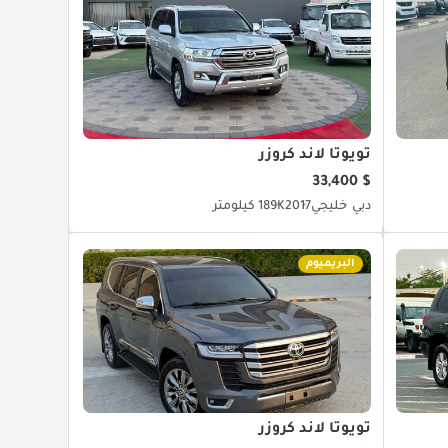
تويوتا لاند كروزر
$ 33,400
دبي
خليجي
2017
189K كيلومتر
البريميوم
تويوتا لاند كروزر