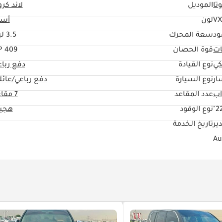
تا
الموديل
لاند كرو
VX
لون
أسو
ود
سعة المحرك
3.5 ليتر
ات
قوة الحصان
409 HP
كي
نوع القيادة
دفع ربا
ار
نوع السيارة
دفع رباعي/عائل
عدد المقاعد
7 مقاعد
22
نوع الوقود
هجين
ير
تاريخ الخدمة