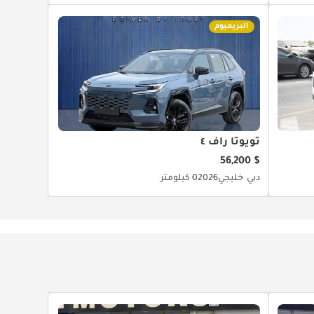
البريميوم
تويوتا راف ٤
$ 56,200
دبي
خليجي
2026
0 كيلومتر