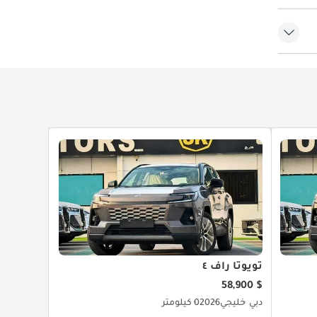
ي
تويوتا راف ٤
$ 58,900
دبي
خليجي
2026
0 كيلومتر