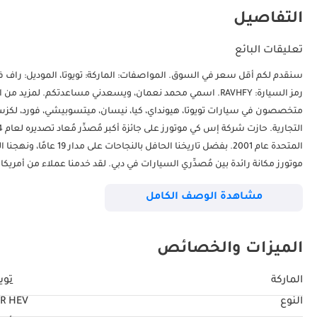
التفاصيل
تعليقات البائع
رمز السيارة: RAVHFY. اسمي محمد نعمان، ويسعدني مساعدتكم. ل
متخصصون في سيارات تويوتا، هيونداي، كيا، نيسان، ميتسوبيشي، فورد، لكز
المتحدة عام 2001. بفضل ت
موتورز مكانة رائدة بين مُصدِّري السيارات في دبي. لقد خدمنا عملاء من أمريكا
روسيا. نتعامل مع جميع أنواع السيارات الجديدة والمستعملة، من العلامات التج
مشاهدة الوصف الكامل
الاعتماد على نصائح فريق مبيعاتنا المؤهل والمدرب. صُمِّم قسم الخدمات
الوقت المحدد. نبذل قصارى جهدنا لتحقيق رضاكم التام. تواصلوا معنا الآن لدخول عالم 
الميزات والخصائص
الحرة دوكامز، سوق السيارات المستعملة، صالات العرض رقم 120، 121، 122، 138، 139، 392، 8. "الأسعار قابلة للتغيير حسب التوافر وظروف السوق الحالية."
الماركة
تويو
النوع
R HEV