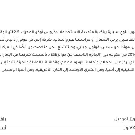
سنقدم لكم أقل سعر في السوق. المواصفات: الماركة: تويوتا، الموديل: راف فو
مزيد من التفاصيل، يرجى الاتصال أو مراسلتنا عبر واتساب. شركة إس كي موتورز ذ.م.م. نح
س، هوندا، مرسيدس، فوتون، جينبي، وجينتشنغ. نحن متخصصون أيضًا في المركبا
التجارية. حازت شركة إس كي موتورز على جائزة أكبر مُصدِّر مُعاد تصديره لعام 2014 من حكومة دبي (الجائزة التاسعة من جوائز ESE
اريخنا الحافل بالنجاحات على مدار 19 عامًا، ونهجنا الذي يركز على العملاء، وتعاملنا الودود معهم، واتفاقياتنا العادلة والمرنة، تتبوأ
 اللاتينية إلى آسيا، ومن الشرق الأوسط إلى القارة الأفريقية، ومن آسيا الوسطى إ
ارية اليابانية والصينية والكورية والأمريكية والأوروبية، بأسعار تنافسية ومرنة
 اللوجستية لدينا خصيصًا لضمان الحصول على سعر اقتصادي وشحن أي سيارة تطل
السيارات والبحث عن سيارتكم المُرادة. ----------------------------------------------
----------------------- لمزيد من التفاصيل، يُرجى التواصل مع السيد نعمان على الرقم ------------------------------------------------------------------------------- العنوان: 
تا
الموديل
راف 
VX
لون
أسو