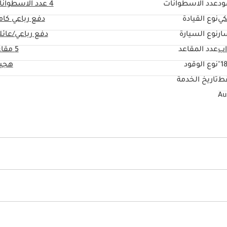
ود
عدد الاسطوانات
4
عدد الاسطوانا
كي
نوع القيادة
دفع رباعي كا
ار
نوع السيارة
دفع رباعي/عائل
عدد المقاعد
5 مقاعد
18
نوع الوقود
هجين
قط
تاريخ الخدمة
انبية مع مؤشرات
المساحات الخلفية
يد أمامية
دفع بجميع العجلات
نظام التحكم بالانزلاق