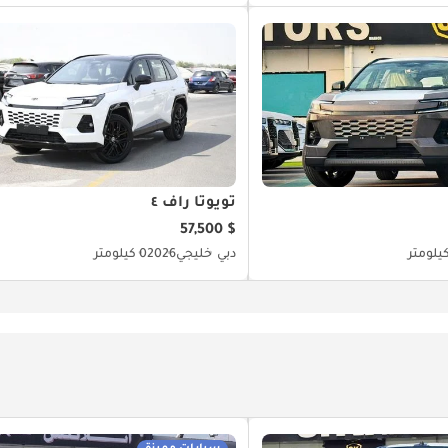
تويوتا راف ٤
$ 57,500
دبي
خليجي
2026
0 كيلومتر