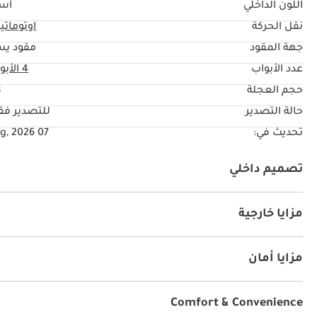
اللون الداخلي
أس
نقل الحركة
اوتوماتي
جهة المقود
مقود يس
عدد الأبواب
4 الأبواب
حجم العجلة
"
حالة التصدير
للتصدير ف
تحديث في:
07 Aug, 2026
تصميم داخلي
نظام آي يو أكس
كراسي جلد
راديو
يو أس بي
مزايا خارجية
سقف بانورامي
سبويلر خلفي
سكك السقف
مرايا ج
مزايا أمان
نظام المكابح المانعة للانغلاق ABS
وسائد هوائية
أنوار ل
مصباح الضباب الخلفي
قفل سلامة الأطفال
Comfort & Convenience