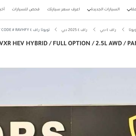
لة
السيارات الجديدة
اعرف سعر سيارتك
فحص للسيارات
أخب
يوتا
راف ٤ دبي
راف ٤ 2025 دبي
تويوتا راف ٤ VXR HEV HYBRID / FULL OPTION / 2.5L AWD / PANORAMIC ROOF / CODE # RAVHFY