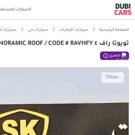
السيارات المستعم
الصفحة الرئيسية
سيارات الإمارات
سيارات دبي
سيارات تو
تويوتا راف ٤ VXR HEV HYBRID / FULL OPTION / 2.5L AWD / PANORAMIC ROOF / CODE # RAVHFY
حصري
حفظ