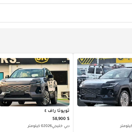
فذ كهربائية
أجهزة استشعار للركن الأمامي
كاميرا خلفية
ات القيادة
الضغظ على الزر للتشغيل
مقود بتوجيه هيدروليك
رعة
Power Mirrors
ية
مشعل أقراص دي في دي وسي دي
تويوتا راف ٤
$ 58,900
دبي
خليجي
2026
0 كيلومتر