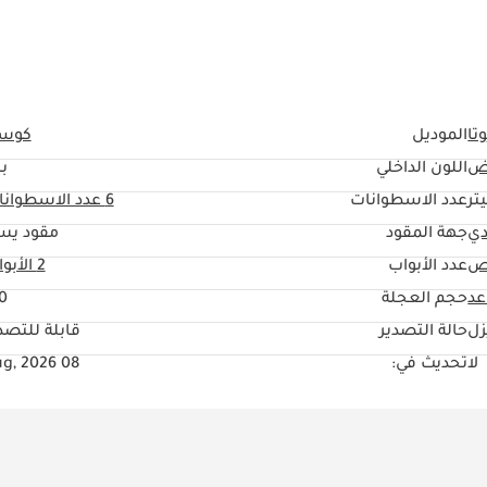
تا
الموديل
كوست
ض
اللون الداخلي
ب
عدد الاسطوانات
6
عدد الاسطوانا
دي
جهة المقود
مقود يس
ص
عدد الأبواب
2 الأبواب
حجم العجلة
0"
زل
حالة التصدير
قابلة للتصد
لا
تحديث في:
08 Aug, 2026