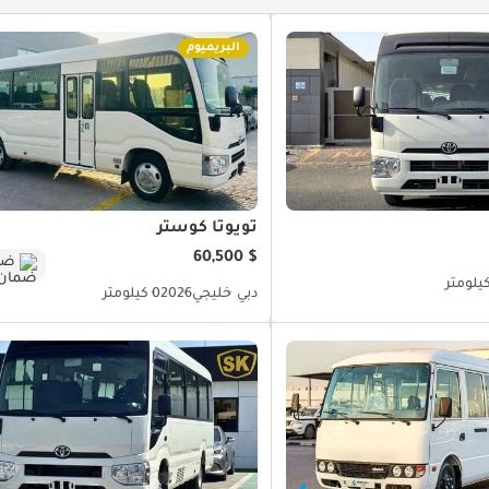
البريميوم
تويوتا كوستر
$ 60,500
ضم
دبي
خليجي
2026
0 كيلومتر