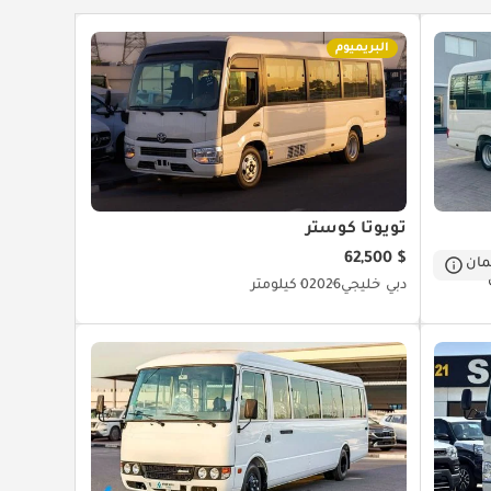
البريميوم
تويوتا كوستر
$ 62,500
ان
دبي
خليجي
2026
0 كيلومتر