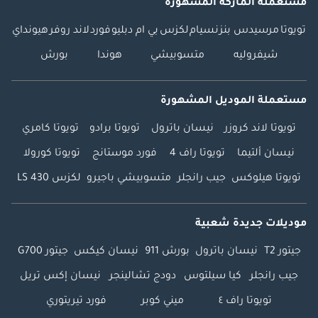
مستعملة الماركة المشهورة
تويوتا
مرسيدس بنز
نسيام
لكزس
بي ام دبليو
فورد
لاند روفر
هيونداي
شيفروليه
متسوبيشي
هوندا
بورش
مستعملة الموديل المشهورة
تويوتا لاند كروزر
نيسان باترول
تويوتا برادو
تويوتا كامري
نيسان ألتيما
تويوتا راف 4
فورد موستانج
تويوتا كورولا
تويوتا هيلوكس
جيب رانجلر
متسوبيشي باجيرو
لكزس LS 430
موديلات جديدة شعبية
جيتور T2
نيسان باترول
بورش 911
نيسان كيكس
جيتور G700
جيب رانجلر
كيا سيلتوس
دودج تشالينجر
نيسان إكس تريل
تويوتا راف ٤
ميني كوبر
فورد تيريتوري