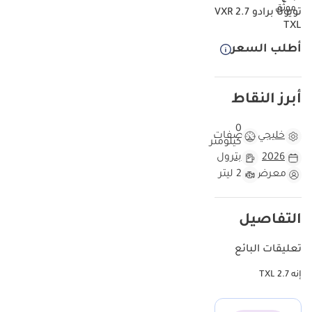
تويوتا برادو VXR 2.7
الأسود الداكن الخارجي لونًا مرغوبًا للغاية في الإمارات العربية المتحدة
TXL
والمنطقة عمومًا، مما يضمن بقاءه استثمارًا جذابًا مع طلب قوي عند
إعادة بيعه عند رغبتك في الترقية. بفضل محركه الحديث وتصميم مقاعده
أطلب السعر
المريح، يوازن هذا الطراز بين سهولة المناورة اليومية في المدينة والقدرة
الفائقة اللازمة لمغامرات نهاية الأسبوع. يتميز في فئته بتقديمه مزيجًا من
الموثوقية والفخامة العصرية التي يصعب على المنافسين مجاراتها تحت
أبرز النقاط
شمس الصحراء. بالنسبة للمشتري الذي يبحث عن سيارة بحالة المصنع
مع جميع وسائل الحماية الإقليمية، يُعد هذا العرض فرصة استثنائية
0
خليجي
مواصفات
للدخول إلى العصر الجديد لهذه السيارة الأيقونية.
كيلومتر
2026
بترول
مقارنة هذه السيارة بسيارات برادو 2026 الأخرى
معرض
2 ليتر
باعتبارها موديل عام 2026، تُعدّ هذه السيارة في طليعة دورة إنتاجها، مما
يضمن لك الاستفادة من أحدث التحديثات الهندسية والبرمجية المتوفرة
في سوق دول مجلس التعاون الخليجي. في حين أن العديد من السيارات
التفاصيل
القديمة في السوق تُظهر آثار استخدام كثيف في الصحراء، تُتيح لك هذه
السيارة فرصة امتلاك سيارة بحالة ممتازة وسجل نظيف. ونظرًا لأن
تعليقات البائع
متوسط المسافة المقطوعة سنويًا في دول مجلس التعاون الخليجي
إنه 2.7 TXL
يتراوح عادةً بين 20,000 و25,000 كيلومتر، فإن هذا الموديل الحالي يُوفر
ميزة كبيرة من حيث مدة الضمان المتبقية وعمر مكوناته. يُذكر أن اللون
الأسود الخارجي من بين أفضل ثلاثة ألوان من حيث قيمة إعادة البيع في