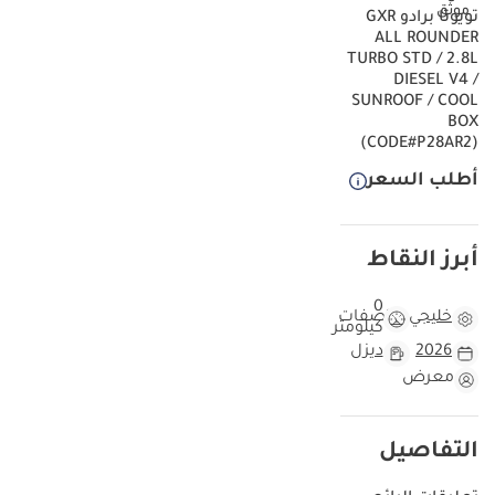
تويوتا برادو GXR
ALL ROUNDER
TURBO STD / 2.8L
DIESEL V4 /
SUNROOF / COOL
BOX
(CODE#P28AR2)
أطلب السعر
أبرز النقاط
0
خليجي
مواصفات
كيلومتر
2026
ديزل
معرض
التفاصيل