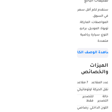
تعليقات البائع
سنقدم لكم أقل سعر
في السوق.
المواصفات: الماركة:
تويوتا، الموديل: برادو،
النوع: سيارة رياضية
متعددة
الاستخدامات/كروس
شاهدة الوصف الكامل
أوفر، المحرك: 2.8 لتر،
الوقود: ديزل، رمز
الميزات
السيارة: P28AR2.
والخصائص
اسمي محمد نعمان،
ويسعدني
عدد المقاعد
7 مقاعد
مساعدتكم. لمزيد من
نقل الحركة
اوتوماتيكي
التفاصيل، يرجى
حالة
للتصدير
الاتصال أو مراسلتنا
التصدير
فقط
عبر واتساب. شركة
اللون الداخلي
رصاصي
إس كي موتورز ذ.م.م.