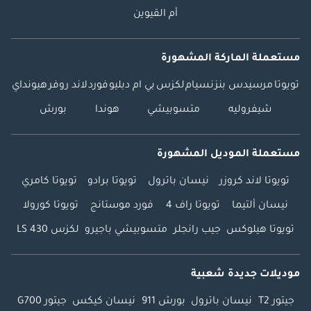
أم القيوين
مستعملة الماركة المشهورة
تويوتا
مرسيدس بنز
نسيام
لكزس
بي ام دبليو
فورد
لاند روفر
هيونداي
شيفروليه
متسوبيشي
هوندا
بورش
مستعملة الموديل المشهورة
تويوتا لاند كروزر
نيسان باترول
تويوتا برادو
تويوتا كامري
نيسان ألتيما
تويوتا راف 4
فورد موستانج
تويوتا كورولا
تويوتا هيلوكس
جيب رانجلر
متسوبيشي باجيرو
لكزس LS 430
موديلات جديدة شعبية
جيتور T2
نيسان باترول
بورش 911
نيسان كيكس
جيتور G700