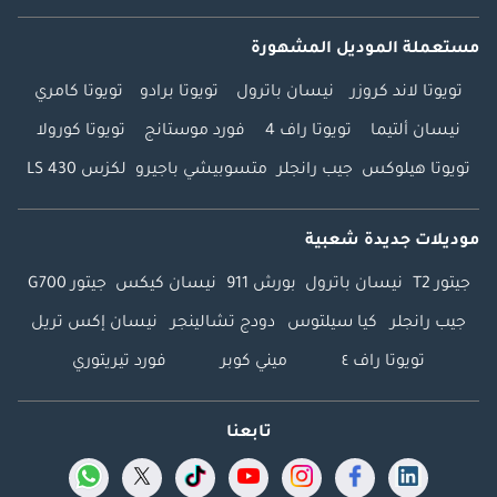
مستعملة الموديل المشهورة
تويوتا لاند كروزر
نيسان باترول
تويوتا برادو
تويوتا كامري
نيسان ألتيما
تويوتا راف 4
فورد موستانج
تويوتا كورولا
تويوتا هيلوكس
جيب رانجلر
متسوبيشي باجيرو
لكزس LS 430
موديلات جديدة شعبية
جيتور T2
نيسان باترول
بورش 911
نيسان كيكس
جيتور G700
جيب رانجلر
كيا سيلتوس
دودج تشالينجر
نيسان إكس تريل
تويوتا راف ٤
ميني كوبر
فورد تيريتوري
تابعنا