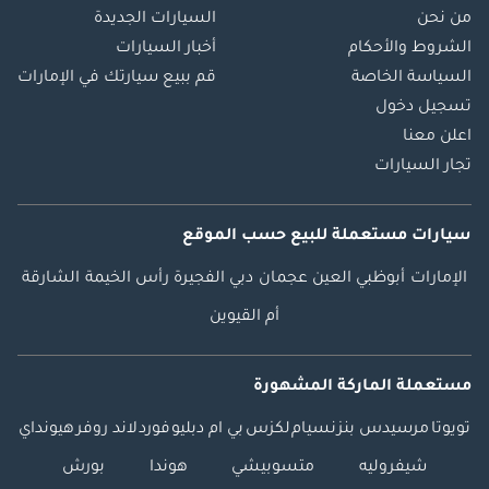
من نحن
السيارات الجديدة
الشروط والأحكام
أخبار السيارات
السياسة الخاصة
قم ببيع سيارتك في الإمارات
تسجيل دخول
اعلن معنا
تجار السيارات
سيارات مستعملة
للبيع
حسب الموقع
الإمارات
أبوظبي
العين
عجمان
دبي
الفجيرة
رأس الخيمة
الشارقة
أم القيوين
مستعملة الماركة المشهورة
تويوتا
مرسيدس بنز
نسيام
لكزس
بي ام دبليو
فورد
لاند روفر
هيونداي
شيفروليه
متسوبيشي
هوندا
بورش