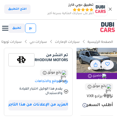
تطبيق دوبي كارز
ذكاء دوبي كارز
افتح التطبيق
اعثر على سيارتك المثالية بسرعة أكبر
ذكاء دوبيكارز
بع
تطبيق
أبرز المواصفات
الصفحة الرئيسية
سيارات الإمارات
سيارات دبي
سيارات تويوتا
مصمم خصيصًا للطرق الوعرة
تم النشر من
RHODIUM MOTORS
أقل معدل استهلاك في فئته
تصنيف السلامة 5 نجوم من NCAP
بائع موثّق
حصري
الموقع والاتجاهات
ملخص
بائع موثّق
يقدم هذا الوكيل اختبار القيادة
والاستبدال
يمثل هذا الطراز الأحدث نقلة نوعية لعلامة السيارات الأسطورية، إذ يجمع
تويوتا برادو VXR
بين التصميم المستوحى من التراث والتكنولوجيا الحديثة، مما يجعله خيارًا
أطلب السعر
المزيد من الإعلانات من هذا التاجر
مثاليًا لسكان الإمارات العربية المتحدة. وباعتباره فئة VXR، يوفر هذا الطراز
الميزات الفاخرة التي يتطلبها السوق المحلي، بما في ذلك وسائل الراحة
الداخلية المحسّنة التي تُعدّ ضرورية لمناخ دول مجلس التعاون الخليجي.