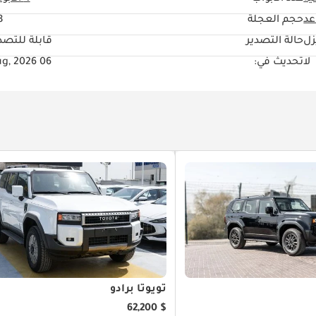
حجم العجلة
"
زل
حالة التصدير
قابلة للتصد
لا
تحديث في:
06 Aug, 2026
تويوتا برادو
$ 62,200