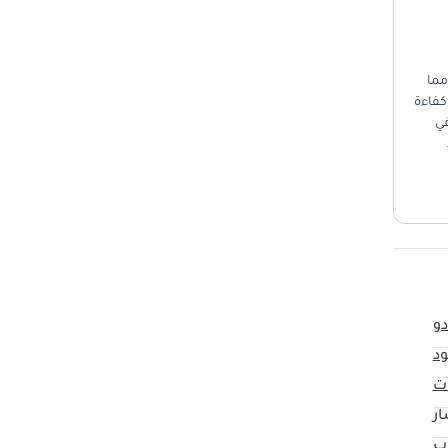
 مما
كفاءة
في
افسية
ائلة
دو
د
ت
ار