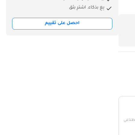
بِع بذكاء. اشترِ بثق
احصل على تقييم
صطناعي