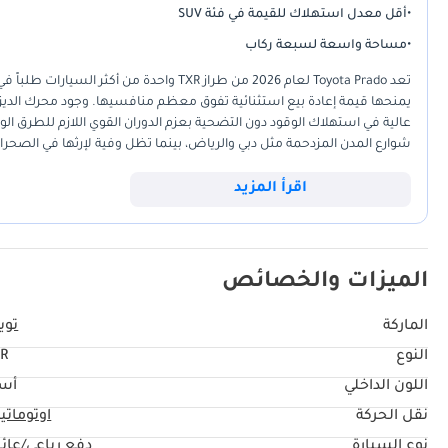
•
أقل معدل استهلاك للقيمة في فئة SUV
•
مساحة واسعة لسبعة ركاب
تعد Toyota Prado لعام 2026 من طراز TXR واح
يمنحها قيمة إعادة بيع استثنائية تفوق معظم منافسيها. وجود محرك الديزل ب
عالية في استهلاك الوقود دون التضحية بعزم الدوران القوي اللازم للطرق ا
شوارع المدن المزدحمة مثل دبي والرياض، بينما تظل وفية لإرثها في الصحراء
المستخدمة والتشطيبات الداخلية التي ترفع من مستوى التجربة اليومية. با
الكبرى التي تجعل التملك تجربة خالية من القلق لسنوات طويلة. إنها السيارة
اقرأ المزيد
براحة تامة.
الميزات والخصائص
الماركة
تويو
النوع
R
اللون الداخلي
أس
نقل الحركة
اوتوماتي
نوع السيارة
دفع رباعي/عائل