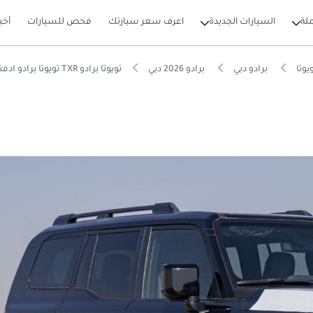
لة
السيارات الجديدة
اعرف سعر سيارتك
فحص للسيارات
أخب
يوتا
برادو دبي
برادو 2026 دبي
تويوتا برادو TXR تويوتا برادو ادفنشر بترول
بيكارز
 وقدرات دفع رباعي أصيلة
 استهلاك للقيمة في فئة SUV
اسعة لسبعة ركاب