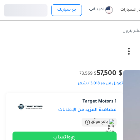
تسجيل دخول
العربية
ار السيارات
بع سيارتك
$ 57,500
$ 73,569
تمويل من
3,018
/ شهر
Target Motors 1
مشاهدة المزيد من الإعلانات
بائع موثّق
واتساب