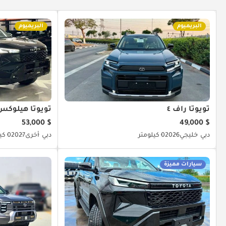
البريميوم
البريميوم
تويوتا راف ٤
تويوتا هيلوكس
$ 53,000
$ 49,000
دبي
خليجي
2026
0 كيلومتر
دبي
أخرى
2027
0 كيلومتر
سيارات مميزة