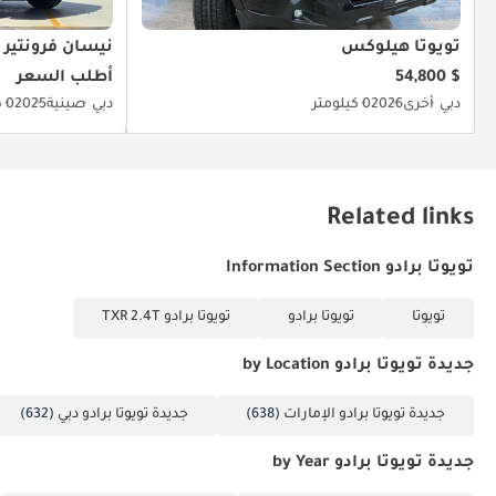
تويوتا هيلوكس
نيسان فرونتير
$ 54,800
أطلب السعر
دبي
أخرى
2026
0 كيلومتر
دبي
صينية
2025
0 كيلومتر
Related links
تويوتا برادو Information Section
تويوتا
تويوتا برادو
تويوتا برادو TXR 2.4T
جديدة تويوتا برادو by Location
جديدة تويوتا برادو الإمارات
(638)
جديدة تويوتا برادو دبي
(632)
جديدة تويوتا برادو by Year