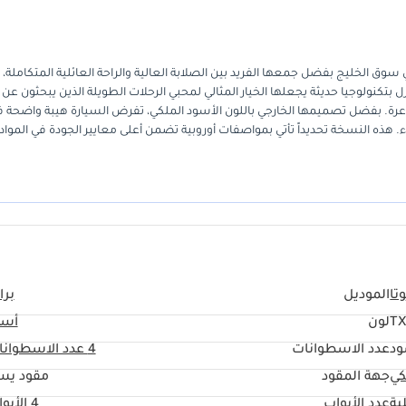
دة من أكثر السيارات طلباً في سوق الخليج بفضل جمعها الفريد بين الصلابة العالية والراحة العائلية المتكاملة،
تكنولوجيا حديثة يجعلها الخيار المثالي لمحبي الرحلات الطويلة الذين يبحثون عن 
لوعرة. بفضل تصميمها الخارجي باللون الأسود الملكي، تفرض السيارة هيبة واضحة 
. هذه النسخة تحديداً تأتي بمواصفات أوروبية تضمن أعلى معايير الجودة في المواد
لنسبة للمشترين في المنطقة، تظل توفر قطع الغيار وسهولة الصيانة الميزة التن
 التي توازن ببراعة بين كونها مركبة عمل شاقة وسيارة فاخرة تتسع لجميع أفراد الع
تا
الموديل
برا
TX
لون
أسو
ود
عدد الاسطوانات
4
عدد الاسطوانا
كي
جهة المقود
مقود يس
ية
عدد الأبواب
4 الأبواب