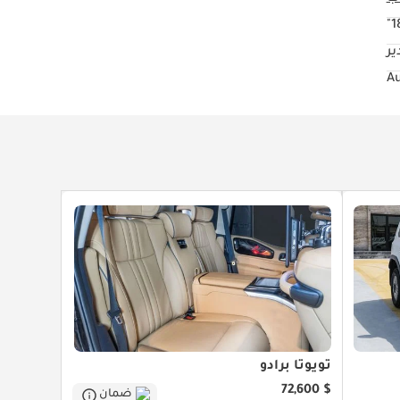
18
ير
تويوتا برادو
$ 72,600
ضمان