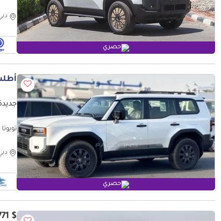
دبي
حصري
أطلب
جديدة 
تويوتا برادو ROL 4X4 WX ADVENTURE
دبي
حصري
$ 51,771