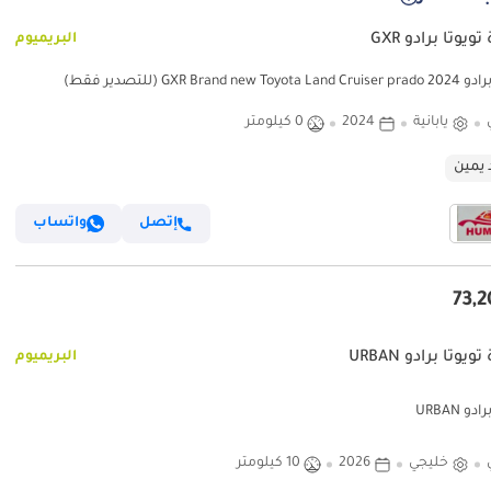
ويوتا برادو GXR
البريميوم
GXR Brand new Toyo (للتصدير فقط)
يابانية
2024
0 كيلومتر
 يمين
إتصل
واتساب
ويوتا برادو URBAN
البريميوم
دو URBAN
خليجي
2026
10 كيلومتر