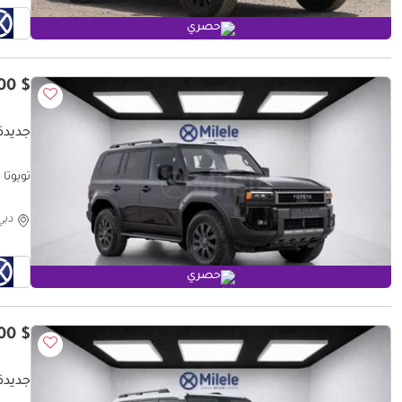
حصري
$ 58,900
جديدة 
تويوتا برادو WX ADVENTURE | EXPORT ONLY
دبي
حصري
$ 64,400
جديدة 