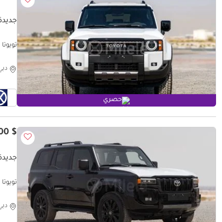
جديدة 
تويوتا برادو 250  TO AFRICA
دبي
حصري
$ 64,400
جديدة 
تويوتا برادو  VX PREMIUM | EXPOR ONLY
دبي