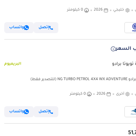
خليجي
2026
0 كيلومتر
إتصل
واتساب
 السعر
تويوتا برادو
البريميوم
NG TURBO PET (للتصدير فقط)
أخرى
2026
0 كيلومتر
إتصل
واتساب