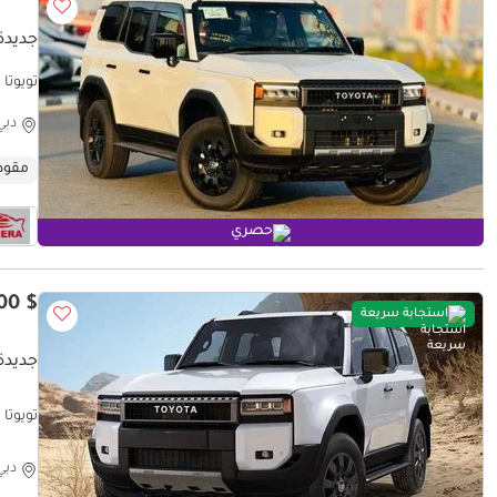
جديدة ت
تويوتا برادو ta Land Cruiser prado 2024
دبي
مقود
حصري
$ 73,200
استجابة سريعة
جديدة ت
تويوتا برا
دبي