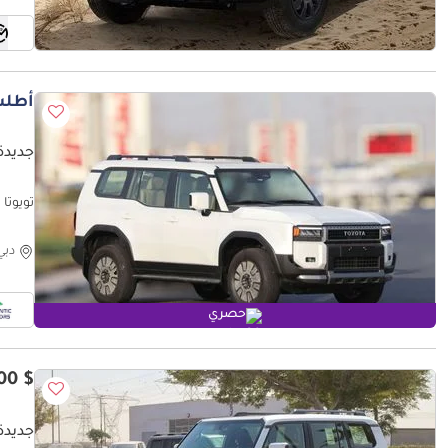
أطلب
جديدة 
NTACT
دبي
حصري
$ 55,100
جديدة 