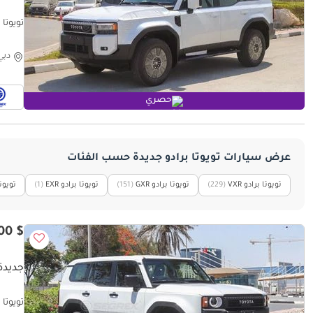
Export
دبي
حصري
عرض سيارات تويوتا برادو جديدة حسب الفئات
تويوتا برادو VXR
‏(229)
تويوتا برادو GXR
‏(151)
تويوتا برادو EXR
‏(1)
تويوتا 
$ 48,500
جديدة 
تويوتا برادو 2026 Model | Ready for Export