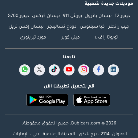
موديلات جديدة شعبية
جيتور T2
نيسان باترول
بورش 911
نيسان كيكس
جيتور G700
جيب رانجلر
كيا سيلتوس
دودج تشالينجر
نيسان إكس تريل
تويوتا راف ٤
ميني كوبر
فورد تيريتوري
تابعنا
قم بتحميل تطبيقنا الآن
Dubicars.com @ 2026. جميع الحقوق محفوظة.
العنوان: 2114 ، برج شذى ، المدينة الإعلامية ، دبي ، الإمارات