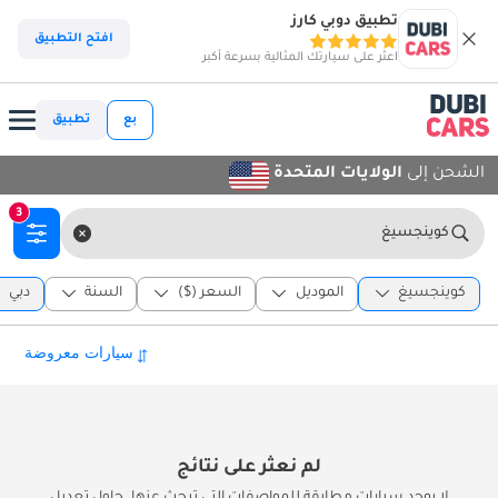
تطبيق دوبي كارز
افتح التطبيق
اعثر على سيارتك المثالية بسرعة أكبر
بع
تطبيق
الشحن إلى
الولايات المتحدة
3
كوينجسيغ
كوينجسيغ
الموديل
السعر ($)
السنة
دبي
لم نعثر على نتائج