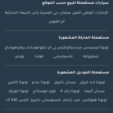
سيارات مستعملة
للبيع
حسب الموقع
الإمارات
أبوظبي
العين
عجمان
دبي
الفجيرة
رأس الخيمة
الشارقة
أم القيوين
مستعملة الماركة المشهورة
تويوتا
مرسيدس بنز
نسيام
لكزس
بي ام دبليو
فورد
لاند روفر
هيونداي
شيفروليه
متسوبيشي
هوندا
بورش
مستعملة الموديل المشهورة
تويوتا لاند كروزر
نيسان باترول
تويوتا برادو
تويوتا كامري
نيسان ألتيما
تويوتا راف 4
فورد موستانج
تويوتا كورولا
تويوتا هيلوكس
جيب رانجلر
متسوبيشي باجيرو
لكزس LS 430