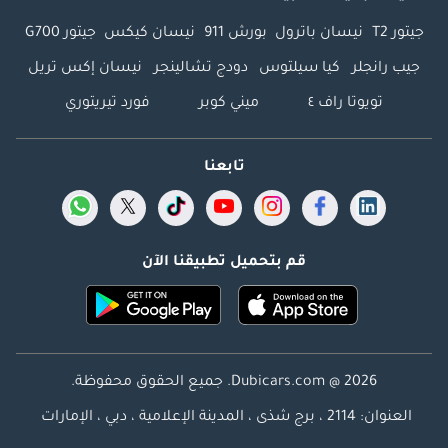
جيتور T2
نيسان باترول
بورش 911
نيسان كيكس
جيتور G700
جيب رانجلر
كيا سيلتوس
دودج تشالينجر
نيسان إكس تريل
تويوتا راف ٤
ميني كوبر
فورد تيريتوري
تابعنا
قم بتحميل تطبيقنا الآن
Dubicars.com @ 2026. جميع الحقوق محفوظة.
العنوان: 2114 ، برج شذى ، المدينة الإعلامية ، دبي ، الإمارات