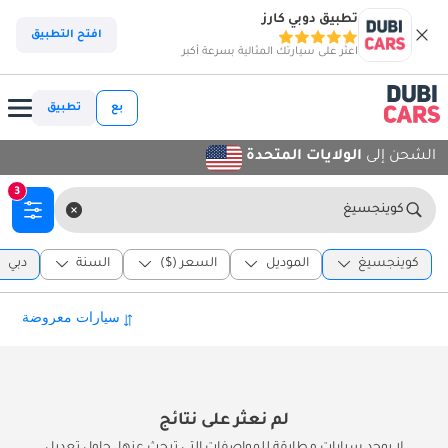
تطبيق دوبي كارز
افتح التطبيق
اعثر على سيارتك المثالية بسرعة أكبر
بع
تطبيق
الشحن إلى
الولايات المتحدة
3
كوينجسيغ
كوينجسيغ
الموديل
السعر ($)
السنة
دبي
لم نعثر على نتائج