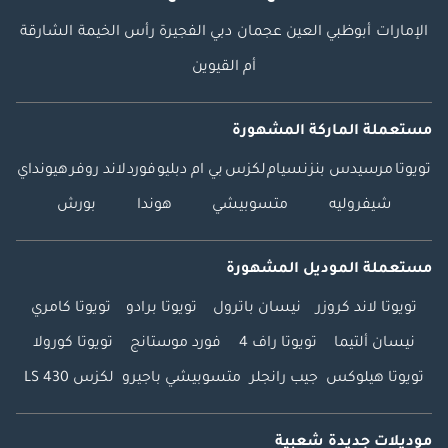
الإمارات
أبوظبي
العين
عجمان
دبي
الفجيرة
رأس الخيمة
الشارقة
أم القيوين
مستعملة الماركة المشهورة
تويوتا
مرسيدس بنز
نسيام
لكزس
بي ام دبليو
فورد
لاند روفر
هيونداي
شيفروليه
متسوبيشي
هوندا
بورش
مستعملة الموديل المشهورة
تويوتا لاند كروزر
نيسان باترول
تويوتا برادو
تويوتا كامري
نيسان ألتيما
تويوتا راف 4
فورد موستانج
تويوتا كورولا
تويوتا هيلوكس
جيب رانجلر
متسوبيشي باجيرو
لكزس LS 430
موديلات جديدة شعبية